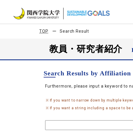
TOP
Search Result
教員・研究者紹介
Search Results by Affiliatio
Furthermore, please input a keyword to 
If you want to narrow down by multiple keyw
If you want a string including a space to be a