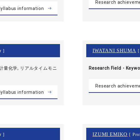
Research achievem
yllabus information
IWATANI SHUMA
r ]
[
 計量化学, リアルタイムモニ
Research Field・
Keywo
Research achievem
yllabus information
IZUMI EMIKO
r ]
[ Pro