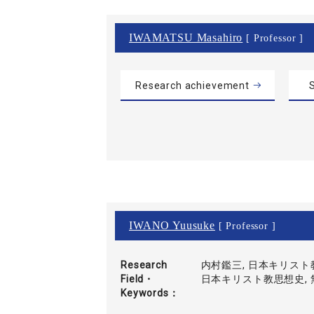
IWAMATSU Masahiro
[ Professor ]
Research achievement
S
IWANO Yuusuke
[ Professor ]
Research
内村鑑三, 日本キリスト
Field・
日本キリスト教思想史,
Keywords