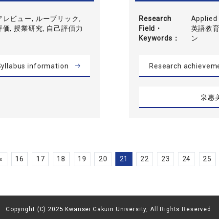
アレビュー, ルーブリック,
Research
Applied 
価, 授業研究, 自己評価力
Field・
英語教
Keywords
ン
yllabus information
Research achievem
泉惠
«
16
17
18
19
20
21
22
23
24
25
Copyright (C) 2025 Kwansei Gakuin University, All Rights Reserved.