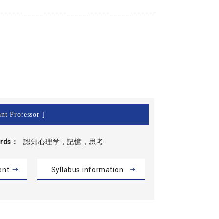
ant Professor ]
rds
認知心理学，記憶，思考
ent
Syllabus information