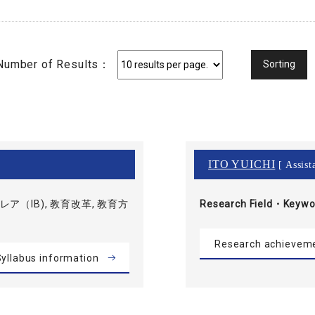
Number of Results：
ITO YUICHI
[ Assist
ア（IB), 教育改革, 教育方
Research Field・
Keywo
Research achievem
yllabus information