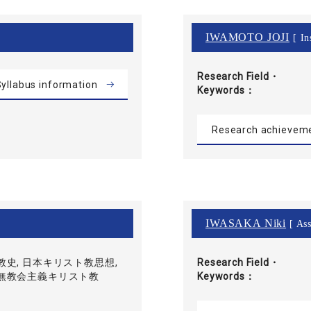
IWAMOTO JOJI
[ In
Research Field・
yllabus information
Keywords
Research achievem
IWASAKA Niki
[ Ass
教史, 日本キリスト教思想,
Research Field・
 無教会主義キリスト教
Keywords