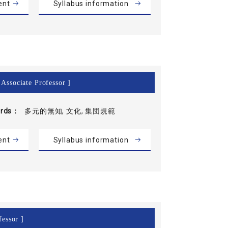
ent
Syllabus information
 Associate Professor ]
rds
多元的無知, 文化, 集団規範
ent
Syllabus information
fessor ]