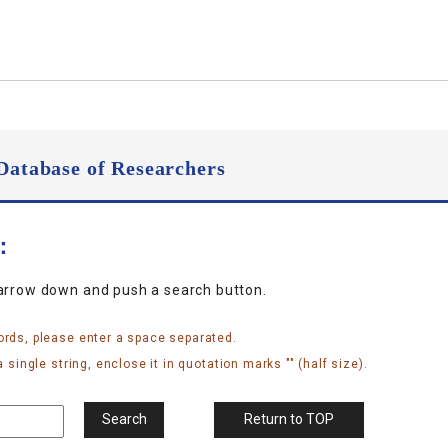
Database of Researchers
n：
narrow down and push a search button.
ords, please enter a space separated.
 single string, enclose it in quotation marks "" (half size).