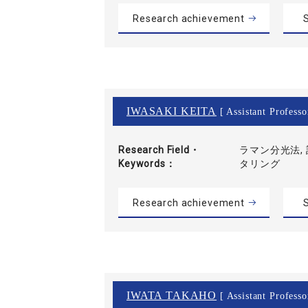
Research achievement
S
IWASAKI KEITA
[ Assistant Professo
Research Field・
ラマン分光法,
Keywords
タリング
Research achievement
S
IWATA TAKAHO
[ Assistant Professo