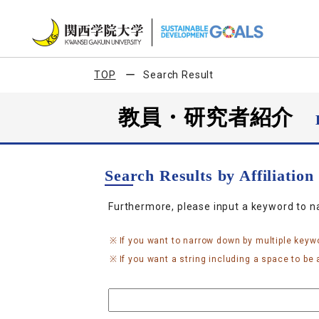
TOP
Search Result
教員・研究者紹介
Search Results by Affiliatio
Furthermore, please input a keyword to 
If you want to narrow down by multiple keyw
If you want a string including a space to be a