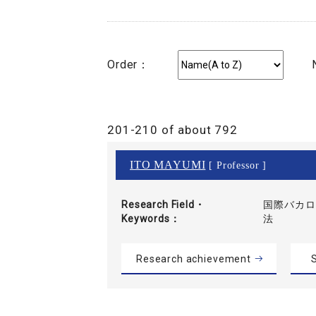
Order：
201-210 of about 792
ITO MAYUMI
[ Professor ]
Research Field・
国際バカロレ
Keywords
法
Research achievement
S