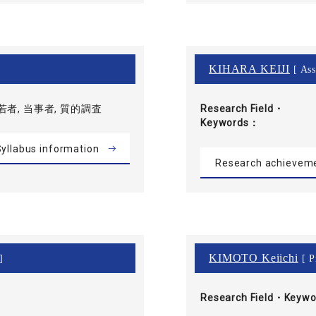
KIHARA KEIJI
[ Ass
者, 当事者, 質的調査
Research Field・
Keywords
yllabus information
Research achievem
KIMOTO Keiichi
]
[ P
Research Field・
Keywo