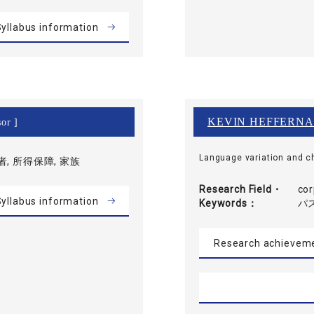
yllabus information
KEVIN HEFFERN
or ]
Language variation and c
, 所得保障, 家族
Research Field・
cor
yllabus information
Keywords
パス
Research achievem