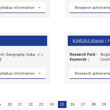
yllabus information
Research achievem
KIMURA Hitoshi
[ P
t, Geography, India, イン
Research Field・
Anglo
営
Keywords
Con
yllabus information
Research achievem
«
20
21
22
23
24
25
26
27
28
29