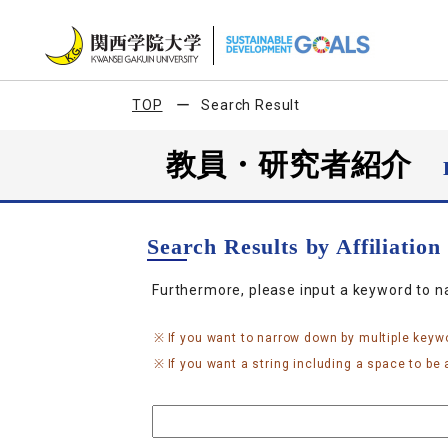
TOP
Search Result
教員・研究者紹介
Search Results by Affiliatio
Furthermore, please input a keyword to 
If you want to narrow down by multiple keyw
If you want a string including a space to be a