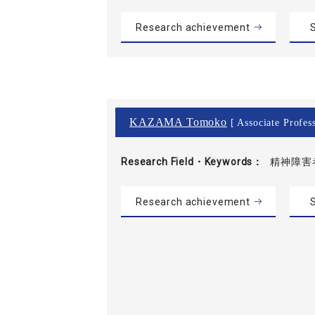
Research achievement
S
KAZAMA Tomoko
[ Associate Profess
Research Field・
Keywords
精神障害者
Research achievement
S