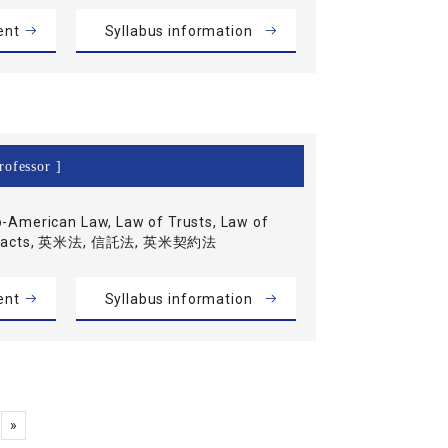
ent
Syllabus information
rofessor ]
-American Law, Law of Trusts, Law of
tracts, 英米法, 信託法, 英米契約法
ent
Syllabus information
»