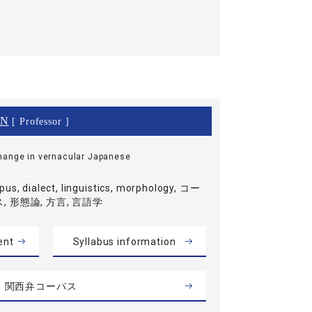
AN
[ Professor ]
hange in vernacular Japanese
pus, dialect, linguistics, morphology, コー
, 形態論, 方言, 言語学
ent
Syllabus information
関西弁コーパス