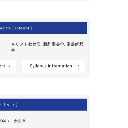
ociate Professor ]
キリスト教倫理, 新約聖書学, 聖書解釈
学
ent
Syllabus information
rofessor ]
rds
会計学