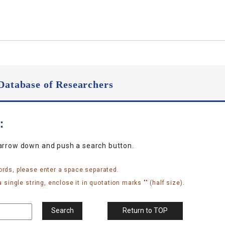
Database of Researchers
n：
narrow down and push a search button.
ords, please enter a space separated.
 single string, enclose it in quotation marks "" (half size).