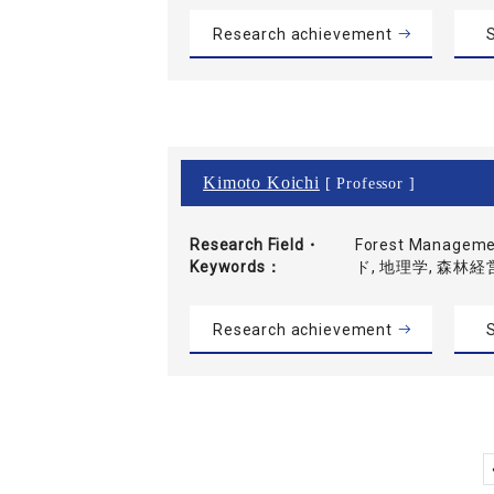
Research achievement
S
Kimoto Koichi
[ Professor ]
Research Field・
Forest Managemen
Keywords
ド, 地理学, 森林経
Research achievement
S