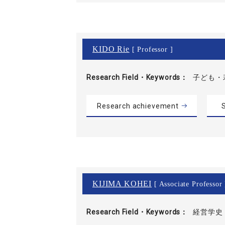
KIDO Rie
[ Professor ]
Research Field・
Keywords
子ども・若
Research achievement
S
KIJIMA KOHEI
[ Associate Professor 
Research Field・
Keywords
経営学史