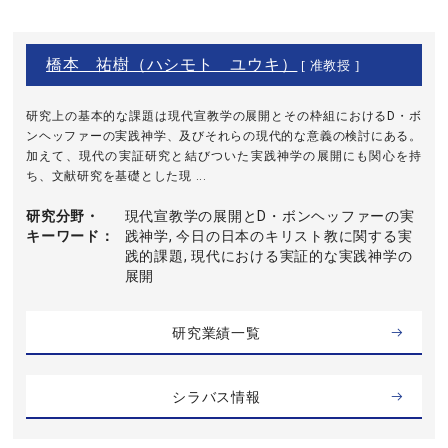
橋本 祐樹（ハシモト ユウキ）
[ 准教授 ]
研究上の基本的な課題は現代宣教学の展開とその枠組におけるD・ボ
ンヘッファーの実践神学、及びそれらの現代的な意義の検討にある。
加えて、現代の実証研究と結びついた実践神学の展開にも関心を持
ち、文献研究を基礎とした現 ...
研究分野・
現代宣教学の展開とD・ボンヘッファーの実
キーワード
践神学, 今日の日本のキリスト教に関する実
践的課題, 現代における実証的な実践神学の
展開
研究業績一覧
シラバス情報