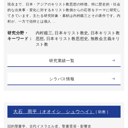
現在まで、日本・アジアのキリスト教思想の特徴、特に歴史的・社会
的な出来事・変化に対するキリスト教側からの応答をテーマに研究し
てきています。主たる研究対象・素材は内村鑑三とその著作です。内
村が、一方で信仰とは個人 ...
研究分野・
内村鑑三, 日本キリスト教史, 日本キリスト教
キーワード
思想, 日本キリスト教思想史, 無教会主義キリ
スト教
研究業績一覧
シラバス情報
大石 周平（オオイシ シュウヘイ）
[ 助教 ]
旧約聖書学、古代イスラエル史、聖書受容・影響史