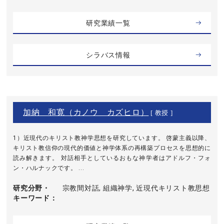
研究業績一覧
シラバス情報
加納 和寛（カノウ カズヒロ）
[ 教授 ]
1）近現代のキリスト教神学思想を研究しています。 啓蒙主義以降、
キリスト教信仰の現代的価値と神学体系の再構築プロセスを思想的に
読み解きます。 対話相手としているおもな神学者はアドルフ・フォ
ン・ハルナックです。 ...
研究分野・
宗教間対話, 組織神学, 近現代キリスト教思想
キーワード