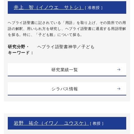
井上 智（イノウエ サトシ）
[ 准教授 ]
ヘブライ語聖書に記されている「用語」を取り上げ、その箇所での用
語の解釈、用いられ方を研究し、ヘブライ語聖書に通底する用語理解
を探る。特に、「子ども観」について探る。
研究分野・
ヘブライ語聖書神学／子ども
キーワード
研究業績一覧
シラバス情報
岩野 祐介（イワノ ユウスケ）
[ 教授 ]