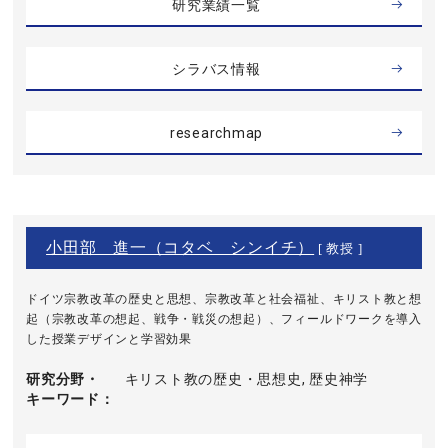
研究業績一覧
シラバス情報
researchmap
小田部 進一（コタベ シンイチ）
[ 教授 ]
ドイツ宗教改革の歴史と思想、宗教改革と社会福祉、キリスト教と想
起（宗教改革の想起、戦争・戦災の想起）、フィールドワークを導入
した授業デザインと学習効果
研究分野・
キリスト教の歴史・思想史, 歴史神学
キーワード