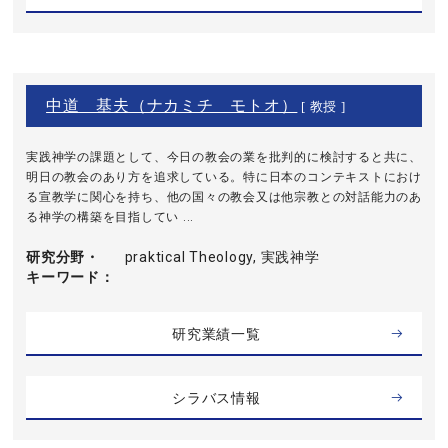
中道 基夫（ナカミチ モトオ）
[ 教授 ]
実践神学の課題として、今日の教会の業を批判的に検討すると共に、
明日の教会のあり方を追求している。特に日本のコンテキストにおけ
る宣教学に関心を持ち、他の国々の教会又は他宗教との対話能力のあ
る神学の構築を目指してい ...
研究分野・
praktical Theology, 実践神学
キーワード
研究業績一覧
シラバス情報