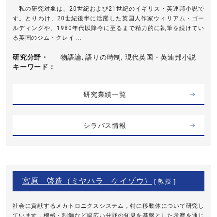
私の研究対象は、20世紀および21世紀のイギリス・英連邦小説で
す。とりわけ、20世紀後半に活躍した英国人作家ウィリアム・ゴー
ルディングや、1980年代以降今に至るまで精力的に執筆を続けてい
る英国のジム・クレイ ...
研究分野・
物語論, 語りの時制, 現代英国・英連邦小説
キーワード
研究業績一覧
シラバス情報
宮原 啓造（ミヤハラ ケイゾウ）
[ 教授 ]
社会に貢献するメカトロニクスシステム，特に移動体について研究し
ています．機械・制御など幅広い分野の知見を基盤とした考察を通じ