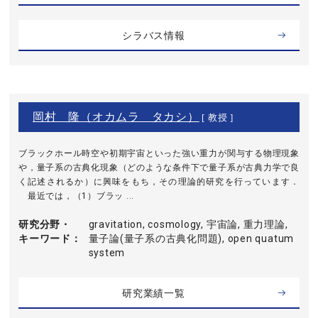
シラバス情報
岡村 隆（オカムラ タカシ）
[ 教授 ]
ブラックホール時空や初期宇宙といった強い重力が関与する物理現象
や，量子系の古典化現象（どのような条件下で量子系が古典力学で良
く記述されるか）に興味をもち，その理論的研究を行っています．
最近では，（1）ブラッ ...
研究分野・
gravitation, cosmology, 宇宙論, 重力理論,
キーワード
量子論(量子系の古典化問題), open quatum
system
研究業績一覧