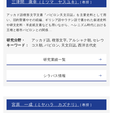
三津間 康幸（ミツマ ヤスユキ）
[ 教授 ]
アッカド語楔形文字文書『バビロン天文日誌』を主要史料として用
い、旧約聖書やその続編、ギリシア語やラテン語で書かれた叙述史料
や碑文史料・羊皮紙文書なども用いながら、ヘレニズム時代における
王権と都市バビロンとの関係 ...
研究分野・
アッカド語, 楔形文字, アルシャク朝, セレウ
キーワード
コス朝, バビロン, 天文日誌, 西洋古代史
研究業績一覧
シラバス情報
宮原 一成（ミヤハラ カズナリ）
[ 教授 ]