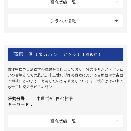
研究業績一覧
シラバス情報
高橋 厚（タカハシ アツシ）
[ 准教授 ]
西洋中世の自然哲学の歴史を専門としており、特にギリシア・アラビ
アの哲学者たちの思想が十三世紀以降の西欧における自然観や宇宙観
の形成にどのように寄与したのかを研究しています。現在はその中で
も十二世紀アラビアの哲学 ...
研究分野・
中世哲学, 自然哲学
キーワード
研究業績一覧