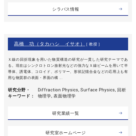
シラバス情報
高橋 功（タカハシ イサオ）
[ 教授 ]
Ｘ線の回折現象を用いた物質構造の研究が一貫した研究テーマであ
る。現在はシンクロトロン放射光などの強力なＸ線ビームを用いて半
導体、誘電体、コロイド、ポリマー、形状記憶合金などの応用上も有
用な物質群の表面・界面の構 ...
研究分野・
Diffraction Physics, Surface Physics, 回析
キーワード
物理学, 表面物理学
研究業績一覧
研究室ホームページ