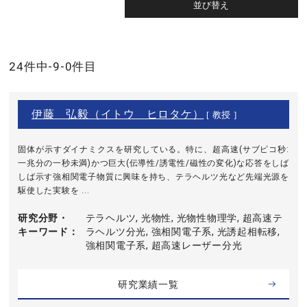
24件中-9-0件目
伊藤 弘毅（イトウ ヒロタケ）
[ 教授 ]
固体が示すダイナミクスを研究している。特に、超高速(サブピコ秒:
一兆分の一秒未満)かつ巨大(伝導性/誘電性/磁性の変化)な応答をしば
しば示す強相関電子物質に興味を持ち、テラヘルツ光など先端光源を
駆使した実験を ...
研究分野・
テラヘルツ, 光物性, 光物性物理学, 超高速テ
キーワード
ラヘルツ分光, 強相関電子系, 光誘起相転移,
強相関電子系, 超高速レーザー分光
研究業績一覧