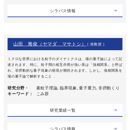
シラバス情報
山田 雅俊（ヤマダ マサトシ）
[ 准教授 ]
ミクロな世界における粒子のダイナミクスは、場の量子論によって記
述されます。特に、粒子間の相互作用が強い系は「強相関系」と呼ば
れ、非摂動的な量子現象の発現が期待されます。しかし、強相関系を
場の量子論で解析すること ...
研究分野・
素粒子理論, 臨界現象, 量子重力, 非摂動くり
キーワード
こみ群
研究業績一覧
シラバス情報