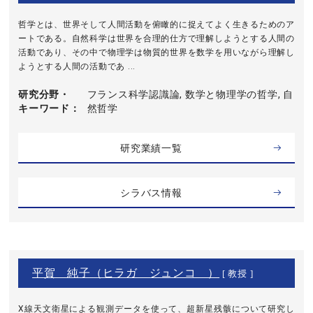
哲学とは、世界そして人間活動を俯瞰的に捉えてよく生きるためのア
ートである。自然科学は世界を合理的仕方で理解しようとする人間の
活動であり、その中で物理学は物質的世界を数学を用いながら理解し
ようとする人間の活動であ ...
研究分野・
フランス科学認識論, 数学と物理学の哲学, 自
キーワード
然哲学
研究業績一覧
シラバス情報
平賀 純子（ヒラガ ジュンコ ）
[ 教授 ]
X線天文衛星による観測データを使って、超新星残骸について研究し