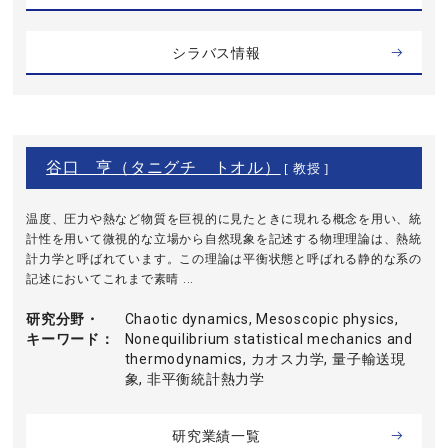
シラバス情報
谷口 亨（タニグチ トオル）
[ 教授 ]
温度、圧力や熱など物質を巨視的に見たときに現れる概念を用い、統
計性を用いて微視的な立場から自然現象を記述する物理理論は、熱統
計力学と呼ばれています。この理論は平衡状態と呼ばれる静的な系の
記述においてこれまで素晴 ...
研究分野・
Chaotic dynamics, Mesoscopic physics,
キーワード
Nonequilibrium statistical mechanics and
thermodynamics, カオス力学, 量子輸送現
象, 非平衡統計熱力学
研究業績一覧