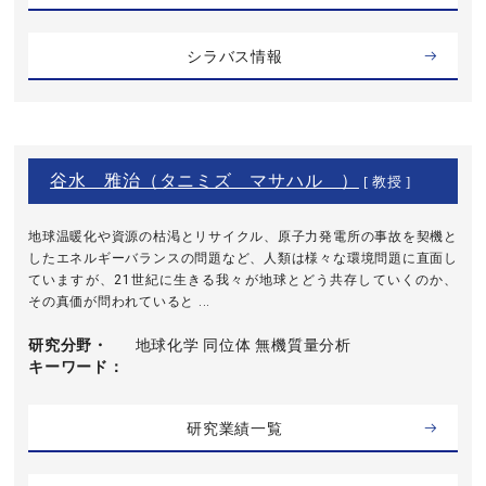
シラバス情報
谷水 雅治（タニミズ マサハル ）
[ 教授 ]
地球温暖化や資源の枯渇とリサイクル、原子力発電所の事故を契機と
したエネルギーバランスの問題など、人類は様々な環境問題に直面し
ていますが、21世紀に生きる我々が地球とどう共存していくのか、
その真価が問われていると ...
研究分野・
地球化学 同位体 無機質量分析
キーワード
研究業績一覧