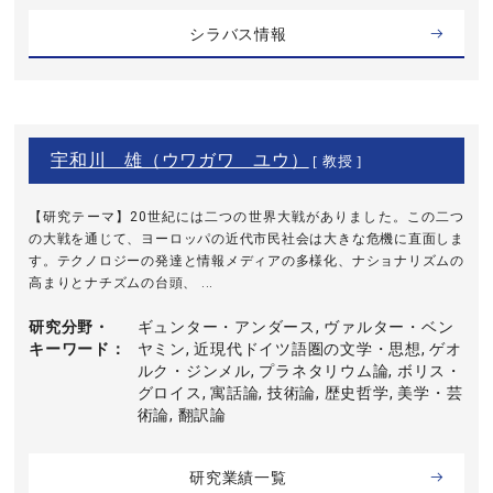
シラバス情報
宇和川 雄（ウワガワ ユウ）
[ 教授 ]
【研究テーマ】20世紀には二つの世界大戦がありました。この二つ
の大戦を通じて、ヨーロッパの近代市民社会は大きな危機に直面しま
す。テクノロジーの発達と情報メディアの多様化、ナショナリズムの
高まりとナチズムの台頭、 ...
研究分野・
ギュンター・アンダース, ヴァルター・ベン
キーワード
ヤミン, 近現代ドイツ語圏の文学・思想, ゲオ
ルク・ジンメル, プラネタリウム論, ボリス・
グロイス, 寓話論, 技術論, 歴史哲学, 美学・芸
術論, 翻訳論
研究業績一覧