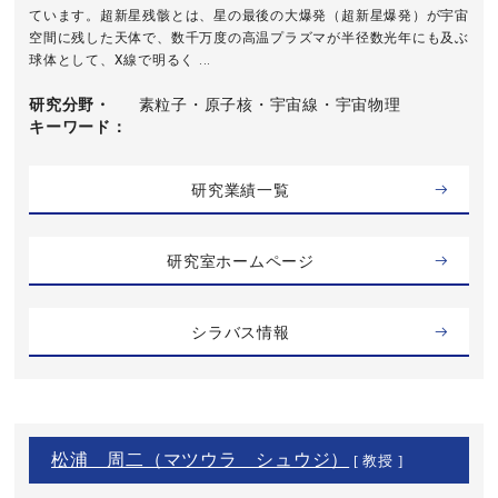
ています。超新星残骸とは、星の最後の大爆発（超新星爆発）が宇宙
空間に残した天体で、数千万度の高温プラズマが半径数光年にも及ぶ
球体として、X線で明るく ...
研究分野・
素粒子・原子核・宇宙線・宇宙物理
キーワード
研究業績一覧
研究室ホームページ
シラバス情報
松浦 周二（マツウラ シュウジ）
[ 教授 ]