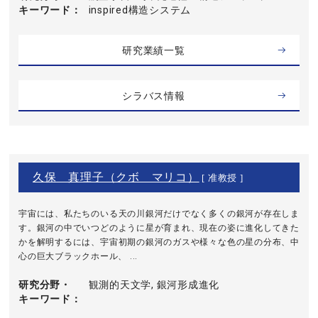
キーワード
inspired構造システム
研究業績一覧
シラバス情報
久保 真理子（クボ マリコ）
[ 准教授 ]
宇宙には、私たちのいる天の川銀河だけでなく多くの銀河が存在しま
す。銀河の中でいつどのように星が育まれ、現在の姿に進化してきた
かを解明するには、宇宙初期の銀河のガスや様々な色の星の分布、中
心の巨大ブラックホール、 ...
研究分野・
観測的天文学, 銀河形成進化
キーワード