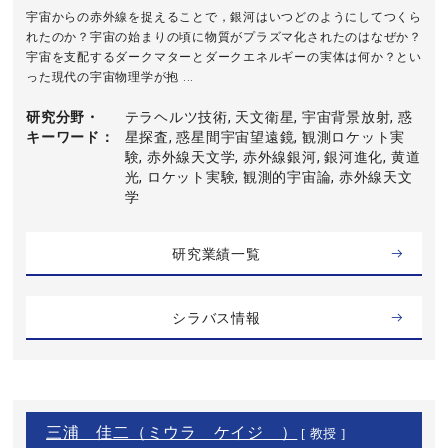
宇宙からの赤外線を捉えることで，銀河はいつどのようにしてつくら
れたのか？宇宙の始まりの頃に物質がプラズマ化されたのはなぜか？
宇宙を支配するダークマターとダークエネルギーの実体は何か？とい
った現代の宇宙物理学が抱 ...
研究分野・
テラヘルツ技術, 天文衛星, 宇宙背景放射, 惑
キーワード
星探査, 惑星間宇宙望遠鏡, 観測ロケット実
験, 赤外線天文学, 赤外線銀河, 銀河進化, 黄道
光, ロケット実験, 観測的宇宙論, 赤外線天文
学
研究業績一覧
シラバス情報
三浦 佳二（ミウラ ケイジ ）
[ 教授 ]