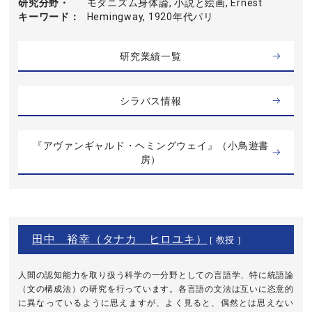
研究分野・
モダニズム身体論, 小説と絵画, Ernest
キーワード
Hemingway, 1920年代パリ
研究業績一覧
シラバス情報
『アヴァンギャルド・ヘミングウェイ』（小鳥遊書
房）
田中 裕幸（タナカ ヒロユキ）
[ 教授 ]
人間の認知能力を取り扱う科学の一分野としての言語学、特に統語論
（文の構成法）の研究を行っています。各言語の文法は互いに恣意的
に異なっているように思えますが、よく見ると、偶然とは思えない