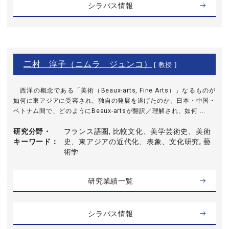
シラバス情報
二村 淳子（ニムラ ジュンコ）
[ 教授 ]
西洋の概念である「美術（Beaux-arts, Fine Arts）」なるものが
如何に東アジアに受容され、独自の発展を遂げたのか。日本・中国・
ベトナム間で、どのようにBeaux-artsが翻訳／理解され、如何 ...
研究分野・
フランス語圏, 比較文化、美学芸術史、美術
キーワード
史、東アジアの近代化、表象、文化研究, 藝
術学
研究業績一覧
シラバス情報