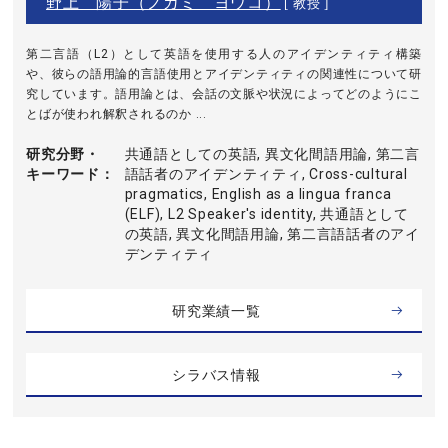
野上 陽子（ノガミ ヨウコ）
[ 教授 ]
第二言語（L2）として英語を使用する人のアイデンティティ構築
や、彼らの語用論的言語使用とアイデンティティの関連性について研
究しています。語用論とは、会話の文脈や状況によってどのようにこ
とばが使われ解釈されるのか ...
研究分野・
共通語としての英語, 異文化間語用論, 第二言
キーワード
語話者のアイデンティティ, Cross-cultural
pragmatics, English as a lingua franca
(ELF), L2 Speaker's identity, 共通語として
の英語, 異文化間語用論, 第二言語話者のアイ
デンティティ
研究業績一覧
シラバス情報