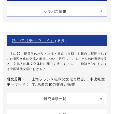
シラバス情報
趙 怡（チョウ イ）
[ 教授 ]
主に20世紀前半のパリ・上海・東京（京都）を舞台に展開されて
いた東西文化の交流と衝突について研究している。とりわけ翻訳文学
と、文化人の異文化体験に関心を持っている。 翻訳文学において
は中国近代文学におけるフ ...
研究分野・
上海フランス租界の文化と歴史, 日中比較文
キーワード
学, 東西文化の交流と衝突
研究業績一覧