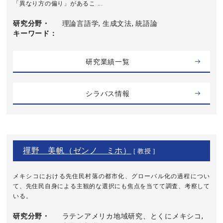
「異なり方の偏り」があるこ ...
研究分野・
理論言語学, 生成文法, 統語論
キーワード
研究業績一覧
シラバス情報
禪野 美帆（ゼンノ ミホ）
[ 教授 ]
メキシコにおける先住民村落の都市化、グローバル化の過程につい
て、先住民自身による主観的な選択にも焦点を当てて調査、考察して
いる。
研究分野・
ラテンアメリカ地域研究、とくにメキシコ,