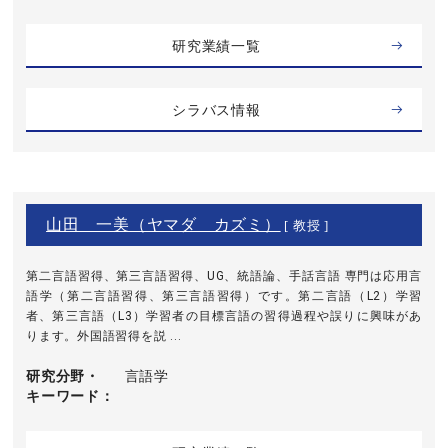
研究業績一覧
シラバス情報
山田 一美（ヤマダ カズミ）
[ 教授 ]
第二言語習得、第三言語習得、UG、統語論、手話言語 専門は応用言
語学（第二言語習得、第三言語習得）です。第二言語（L2）学習
者、第三言語（L3）学習者の目標言語の習得過程や誤りに興味があ
ります。外国語習得を説 ...
研究分野・
言語学
キーワード