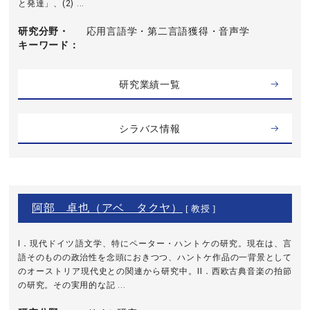
と発達」、(2) ...
研究分野・
応用言語学・第二言語獲得・音声学
キーワード
研究業績一覧
シラバス情報
阿部 卓也（アベ タクヤ）
[ 教授 ]
I．現代ドイツ語文学、特にペーター・ハントケの研究。現在は、言
語そのものの政治性を念頭におきつつ、ハントケ作品の一背景として
のオーストリア現代史との関連から研究中。II．西欧古典音楽の拍節
の研究。その実用的な記 ...