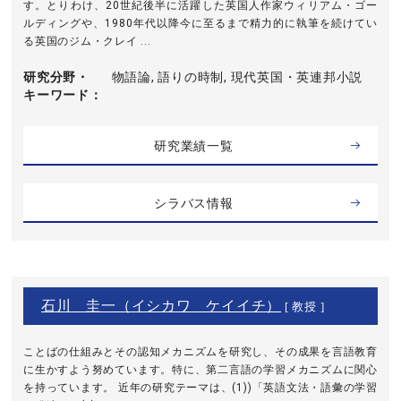
す。とりわけ、20世紀後半に活躍した英国人作家ウィリアム・ゴー
ルディングや、1980年代以降今に至るまで精力的に執筆を続けてい
る英国のジム・クレイ ...
研究分野・
物語論, 語りの時制, 現代英国・英連邦小説
キーワード
研究業績一覧
シラバス情報
石川 圭一（イシカワ ケイイチ）
[ 教授 ]
ことばの仕組みとその認知メカニズムを研究し、その成果を言語教育
に生かすよう努めています。特に、第二言語の学習メカニズムに関心
を持っています。 近年の研究テーマは、(1))「英語文法・語彙の学習