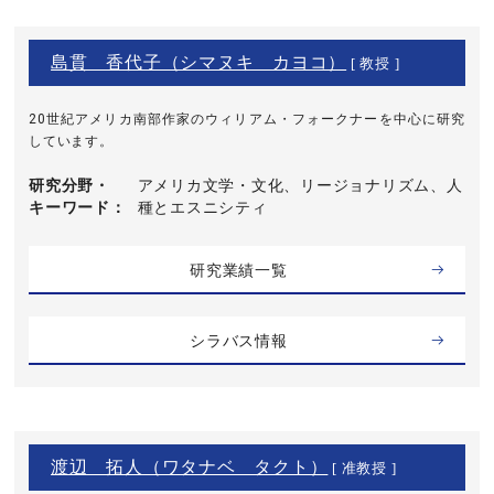
島貫 香代子（シマヌキ カヨコ）
[ 教授 ]
20世紀アメリカ南部作家のウィリアム・フォークナーを中心に研究
しています。
研究分野・
アメリカ文学・文化、リージョナリズム、人
キーワード
種とエスニシティ
研究業績一覧
シラバス情報
渡辺 拓人（ワタナベ タクト）
[ 准教授 ]