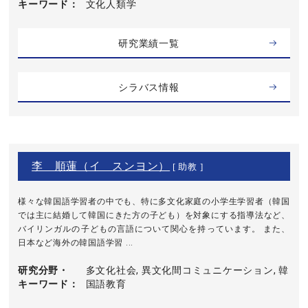
キーワード
文化人類学
研究業績一覧
シラバス情報
李 順蓮（イ スンヨン）
[ 助教 ]
様々な韓国語学習者の中でも、特に多文化家庭の小学生学習者（韓国
では主に結婚して韓国にきた方の子ども）を対象にする指導法など、
バイリンガルの子どもの言語について関心を持っています。 また、
日本など海外の韓国語学習 ...
研究分野・
多文化社会, 異文化間コミュニケーション, 韓
キーワード
国語教育