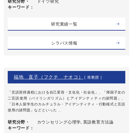
研究分野・
ドイツ研究
キーワード
研究業績一覧
シラバス情報
福地 直子（フクチ ナオコ）
[ 准教授 ]
「言語習得過程における自己変容・文化化・社会化」、「帰国子女の
二言語使用（バイリンガリズム）とアイデンティティの諸問題」、
「日本人留学生のカルチュラル・アイデンティティ・行動様式と言語
使用の諸問題」などといった ...
研究分野・
カウンセリング心理学, 英語教育方法論
キーワード