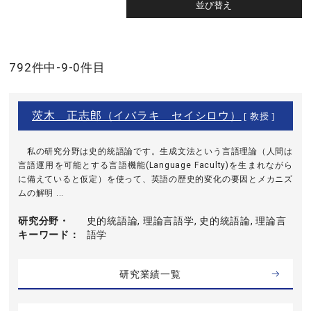
792件中-9-0件目
茨木 正志郎（イバラキ セイシロウ）
[ 教授 ]
私の研究分野は史的統語論です。生成文法という言語理論（人間は
言語運用を可能とする言語機能(Language Faculty)を生まれながら
に備えていると仮定）を使って、英語の歴史的変化の要因とメカニズ
ムの解明 ...
研究分野・
史的統語論, 理論言語学, 史的統語論, 理論言
キーワード
語学
研究業績一覧