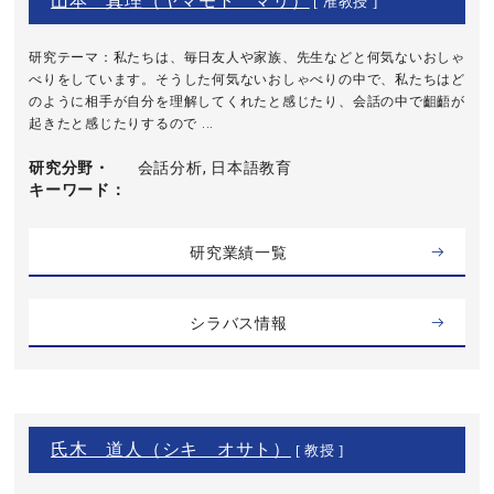
山本 真理（ヤマモト マリ）
[ 准教授 ]
研究テーマ：私たちは、毎日友人や家族、先生などと何気ないおしゃ
べりをしています。そうした何気ないおしゃべりの中で、私たちはど
のように相手が自分を理解してくれたと感じたり、会話の中で齟齬が
起きたと感じたりするので ...
研究分野・
会話分析, 日本語教育
キーワード
研究業績一覧
シラバス情報
氏木 道人（シキ オサト）
[ 教授 ]