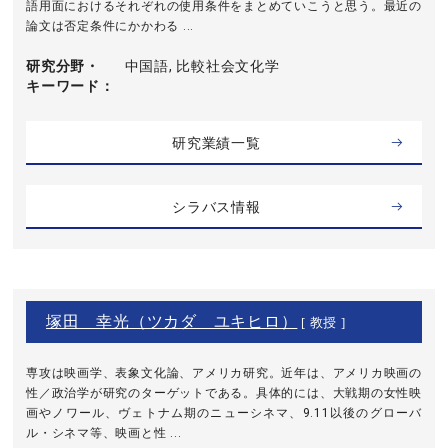
語用面におけるそれぞれの使用条件をまとめていこうと思う。最近の
論文は否定条件にかかわる ...
研究分野・
中国語, 比較社会文化学
キーワード
研究業績一覧
シラバス情報
塚田 幸光（ツカダ ユキヒロ）
[ 教授 ]
専攻は映画学、表象文化論、アメリカ研究。近年は、アメリカ映画の
性／政治学が研究のターゲットである。具体的には、大戦期の女性映
画やノワール、ヴェトナム期のニューシネマ、9.11以後のグローバ
ル・シネマ等、映画と性 ...