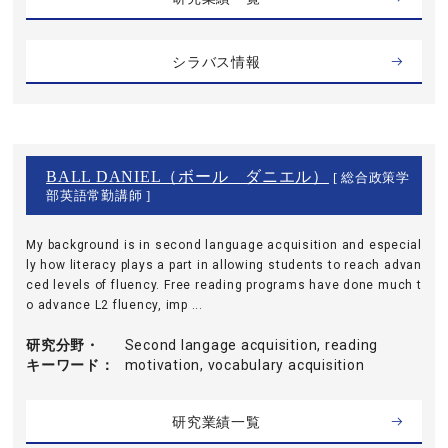
シラバス情報
BALL DANIEL（ボール ダニエル）
[ 総合政策学
部英語常勤講師 ]
My background is in second language acquisition and especial
ly how literacy plays a part in allowing students to reach advan
ced levels of fluency. Free reading programs have done much t
o advance L2 fluency, imp ...
研究分野・
Second langage acquisition, reading
キーワード
motivation, vocabulary acquisition
研究業績一覧