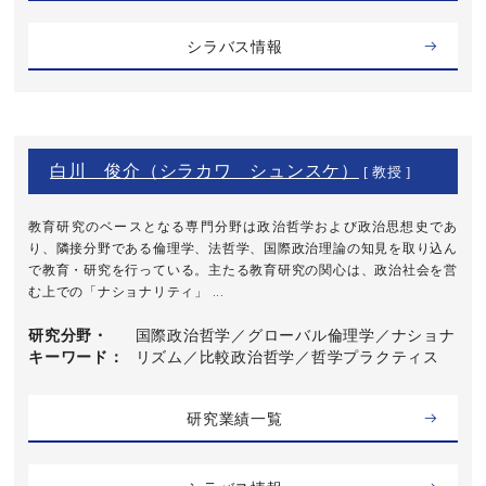
シラバス情報
白川 俊介（シラカワ シュンスケ）
[ 教授 ]
教育研究のベースとなる専門分野は政治哲学および政治思想史であ
り、隣接分野である倫理学、法哲学、国際政治理論の知見を取り込ん
で教育・研究を行っている。主たる教育研究の関心は、政治社会を営
む上での「ナショナリティ」 ...
研究分野・
国際政治哲学／グローバル倫理学／ナショナ
キーワード
リズム／比較政治哲学／哲学プラクティス
研究業績一覧