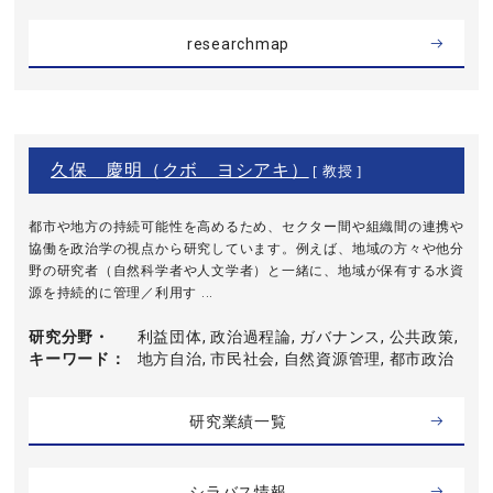
researchmap
久保 慶明（クボ ヨシアキ）
[ 教授 ]
都市や地方の持続可能性を高めるため、セクター間や組織間の連携や
協働を政治学の視点から研究しています。例えば、地域の方々や他分
野の研究者（自然科学者や人文学者）と一緒に、地域が保有する水資
源を持続的に管理／利用す ...
研究分野・
利益団体, 政治過程論, ガバナンス, 公共政策,
キーワード
地方自治, 市民社会, 自然資源管理, 都市政治
研究業績一覧
シラバス情報