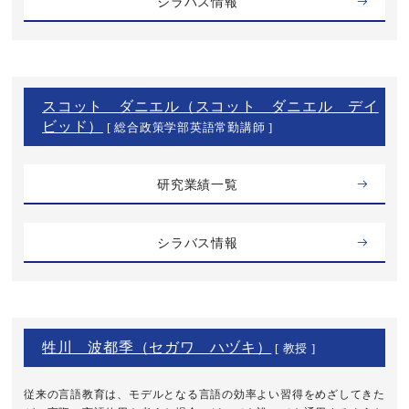
シラバス情報
スコット ダニエル（スコット ダニエル デイ
ビッド）
[ 総合政策学部英語常勤講師 ]
研究業績一覧
シラバス情報
牲川 波都季（セガワ ハヅキ）
[ 教授 ]
従来の言語教育は、モデルとなる言語の効率よい習得をめざしてきた