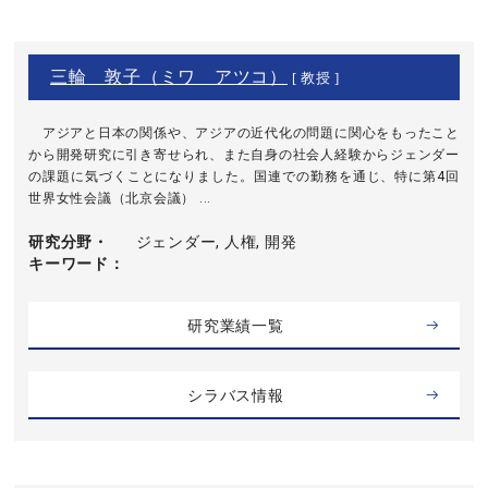
三輪 敦子（ミワ アツコ）
[ 教授 ]
アジアと日本の関係や、アジアの近代化の問題に関心をもったこと
から開発研究に引き寄せられ、また自身の社会人経験からジェンダー
の課題に気づくことになりました。国連での勤務を通じ、特に第4回
世界女性会議（北京会議） ...
研究分野・
ジェンダー, 人権, 開発
キーワード
研究業績一覧
シラバス情報