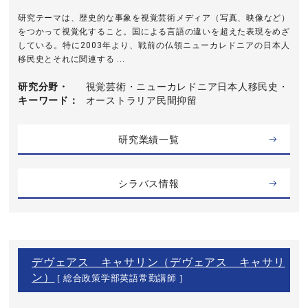
研究テーマは、歴史的な事象を視覚芸術メディア（写真、映像など）
をつかって視覚化すること。国による言語の違いを超えた表現をめざ
している。特に2003年より、戦前の仏領ニューカレドニアの日本人
移民史とそれに関連する ...
研究分野・
視覚芸術・ニューカレドニア日本人移民史・
キーワード
オーストラリア民間抑留
研究業績一覧
シラバス情報
デヴェアス キャサリン（デヴェアス キャサリ
ン）
[ 総合政策学部英語常勤講師 ]