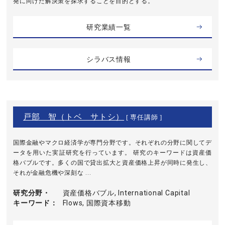
発に向けた解決策を探求することを目的とする。
研究業績一覧
シラバス情報
戸部 智（トベ サトシ）
[ 専任講師 ]
国際金融やマクロ経済学が専門分野です。それぞれの分野に関してデ
ータを用いた実証研究を行っています。 研究のキーワードは資産価
格バブルです。多くの国で貸出拡大と資産価格上昇が同時に発生し、
それが金融危機や深刻な ...
研究分野・
資産価格バブル, International Capital
キーワード
Flows, 国際資本移動