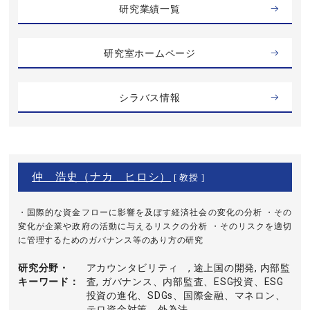
研究業績一覧
研究室ホームページ
シラバス情報
仲 浩史（ナカ ヒロシ）
[ 教授 ]
・国際的な資金フローに影響を及ぼす経済社会の変化の分析 ・その
変化が企業や政府の活動に与えるリスクの分析 ・そのリスクを適切
に管理するためのガバナンス等のあり方の研究
研究分野・
アカウンタビリティ , 途上国の開発, 内部監
キーワード
査, ガバナンス、内部監査、ESG投資、ESG
投資の進化、SDGs、国際金融、マネロン、
テロ資金対策、外為法