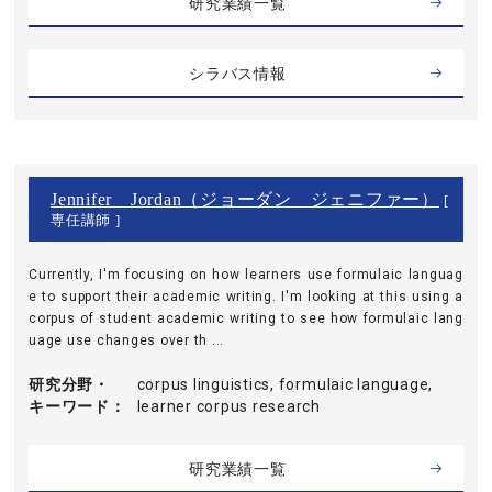
研究業績一覧
シラバス情報
Jennifer Jordan（ジョーダン ジェニファー）
[
専任講師 ]
Currently, I'm focusing on how learners use formulaic languag
e to support their academic writing. I'm looking at this using a
corpus of student academic writing to see how formulaic lang
uage use changes over th ...
研究分野・
corpus linguistics, formulaic language,
キーワード
learner corpus research
研究業績一覧