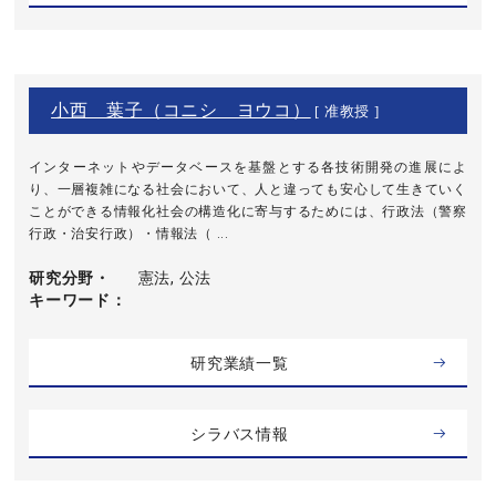
小西 葉子（コニシ ヨウコ）
[ 准教授 ]
インターネットやデータベースを基盤とする各技術開発の進展によ
り、一層複雑になる社会において、人と違っても安心して生きていく
ことができる情報化社会の構造化に寄与するためには、行政法（警察
行政・治安行政）・情報法（ ...
研究分野・
憲法, 公法
キーワード
研究業績一覧
シラバス情報