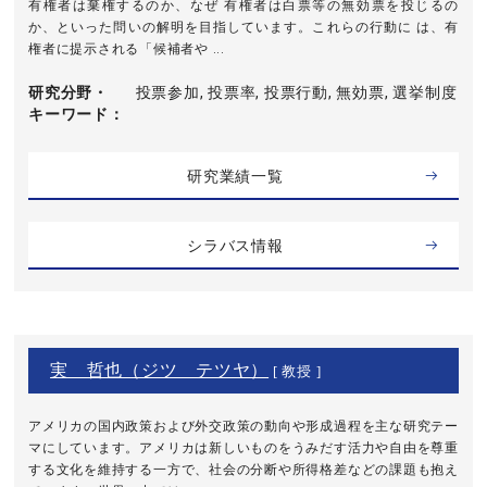
有権者は棄権するのか、なぜ 有権者は⽩票等の無効票を投じるの
か、といった問いの解明を⽬指しています。これらの⾏動に は、有
権者に提⽰される「候補者や ...
研究分野・
投票参加, 投票率, 投票行動, 無効票, 選挙制度
キーワード
研究業績一覧
シラバス情報
実 哲也（ジツ テツヤ）
[ 教授 ]
アメリカの国内政策および外交政策の動向や形成過程を主な研究テー
マにしています。アメリカは新しいものをうみだす活力や自由を尊重
する文化を維持する一方で、社会の分断や所得格差などの課題も抱え