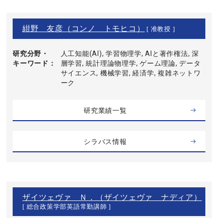
紺野 友彦（コンノ トモヒコ）
[ 准教授 ]
研究分野・
人工知能(AI), 学習物理学, AIと著作権法, 深
キーワード
層学習, 統計理論物理学, ゲーム理論, データ
サイエンス, 機械学習, 経済学, 複雑ネットワ
ーク
研究業績一覧
シラバス情報
ザイツェヴァ Ｎ．（ザイツェヴァ ナディア）
[ 総合政策学部英語常勤講師 ]