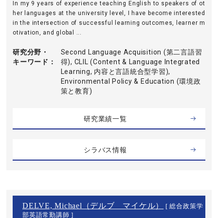
In my 9 years of experience teaching English to speakers of ot
her languages at the university level, I have become interested
in the intersection of successful learning outcomes, learner m
otivation, and global ...
研究分野・
Second Language Acquisition (第二言語習
キーワード
得), CLIL (Content & Language Integrated
Learning, 内容と言語統合型学習),
Environmental Policy & Education (環境政
策と教育)
研究業績一覧
シラバス情報
DELVE, Michael（デルブ マイケル）
[ 総合政策学
部英語常勤講師 ]