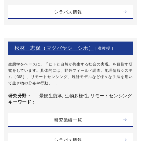
シラバス情報
松林 志保（マツバヤシ シホ）
[ 准教授 ]
生態学をベースに、「ヒトと自然が共生する社会の実現」を目指す研
究をしています。具体的には、野外フィールド調査、地理情報システ
ム（GIS）、リモートセンシング、統計モデルなど様々な手法を用い
て生き物の分布や行動、 ...
研究分野・
景観生態学, 生物多様性, リモートセンシング
キーワード
研究業績一覧
シラバス情報