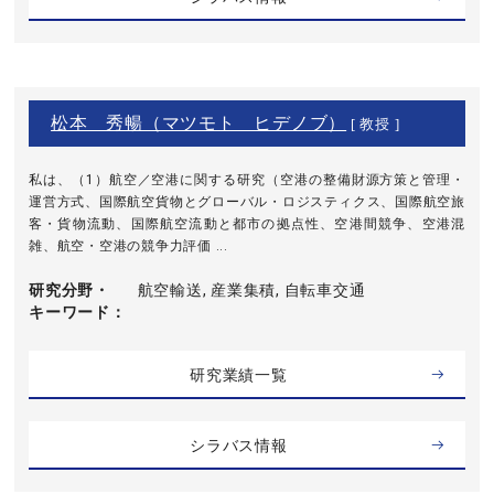
松本 秀暢（マツモト ヒデノブ）
[ 教授 ]
私は、（1）航空／空港に関する研究（空港の整備財源方策と管理・
運営方式、国際航空貨物とグローバル・ロジスティクス、国際航空旅
客・貨物流動、国際航空流動と都市の拠点性、空港間競争、空港混
雑、航空・空港の競争力評価 ...
研究分野・
航空輸送, 産業集積, 自転車交通
キーワード
研究業績一覧
シラバス情報