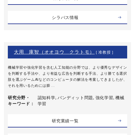
シラバス情報
大用 庫智（オオヨウ クラトモ）
[ 准教授 ]
機械学習や強化学習を含む人工知能の分野では、より優秀なデザイン
を判断する手法や、より有益な広告を判断する手法、より勝てる選択
肢を選ぶゲームAIなどのコンピュータの解法を考案してきましたが、
それを用いるためには膨 ...
研究分野・
認知科学, バンディット問題, 強化学習, 機械
キーワード
学習
研究業績一覧