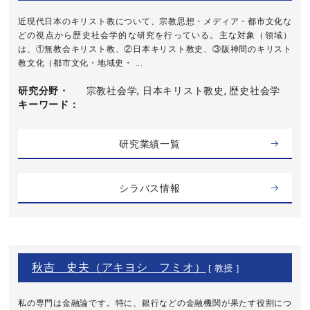
近現代日本のキリスト教について、宗教思想・メディア・都市文化な
どの視点から歴史社会学的な研究を行っている。主な対象（領域）
は、①無教会キリスト教、②日本キリスト教史、③阪神間のキリスト
教文化（都市文化・地域史・ ...
研究分野・
宗教社会学, 日本キリスト教史, 歴史社会学
キーワード
研究業績一覧
シラバス情報
秋吉 史夫（アキヨシ フミオ）
[ 教授 ]
私の専門は金融論です。特に、銀行などの金融機関が果たす役割につ