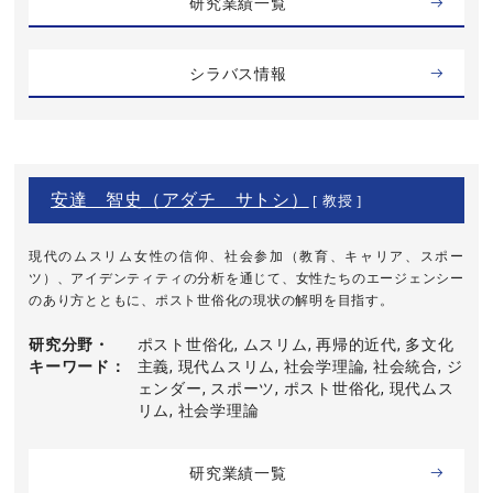
研究業績一覧
シラバス情報
安達 智史（アダチ サトシ）
[ 教授 ]
現代のムスリム女性の信仰、社会参加（教育、キャリア、スポー
ツ）、アイデンティティの分析を通じて、女性たちのエージェンシー
のあり方とともに、ポスト世俗化の現状の解明を目指す。
研究分野・
ポスト世俗化, ムスリム, 再帰的近代, 多文化
キーワード
主義, 現代ムスリム, 社会学理論, 社会統合, ジ
ェンダー, スポーツ, ポスト世俗化, 現代ムス
リム, 社会学理論
研究業績一覧