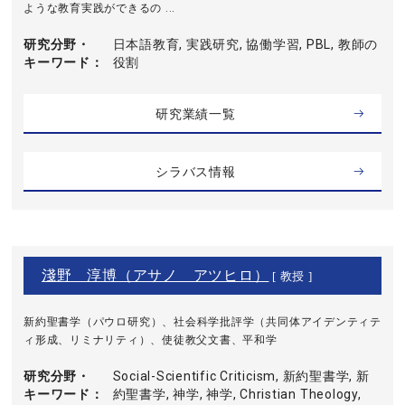
ような教育実践ができるの ...
研究分野・
日本語教育, 実践研究, 協働学習, PBL, 教師の
キーワード
役割
研究業績一覧
シラバス情報
淺野 淳博（アサノ アツヒロ）
[ 教授 ]
新約聖書学（パウロ研究）、社会科学批評学（共同体アイデンティテ
ィ形成、リミナリティ）、使徒教父文書、平和学
研究分野・
Social-Scientific Criticism, 新約聖書学, 新
キーワード
約聖書学, 神学, 神学, Christian Theology,