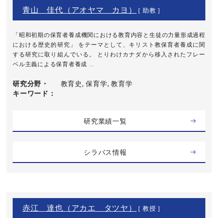
青山 佳代（アオヤマ カヨ）
[ 助教 ]
「昭和初期の保育者養成機関における教育内容と生徒の力量形成過程
における歴史的研究」 をテーマとして、キリスト教保育者養成に関
する研究に取り組んでいる。 とりわけカナダから移入されたフレー
ベル主義による保育者養成 ...
研究分野・
教育史, 保育学, 教育学
キーワード
研究業績一覧
シラバス情報
赤江 達也（アカエ タツヤ）
[ 教授 ]