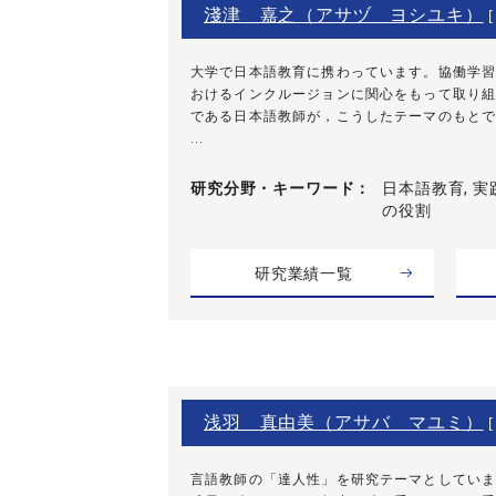
淺津 嘉之（アサヅ ヨシユキ）
大学で日本語教育に携わっています。協働学習
おけるインクルージョンに関心をもって取り組
である日本語教師が，こうしたテーマのもとで
...
研究分野・
キーワード
日本語教育, 実践
の役割
研究業績一覧
浅羽 真由美（アサバ マユミ）
[
言語教師の「達人性」を研究テーマとしていま