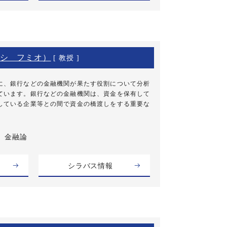
シ フミオ）
[ 教授 ]
に、銀行などの金融機関が果たす役割について分析
ています。銀行などの金融機関は、資金を保有して
している企業等との間で資金の橋渡しをする重要な
金融論
シラバス情報