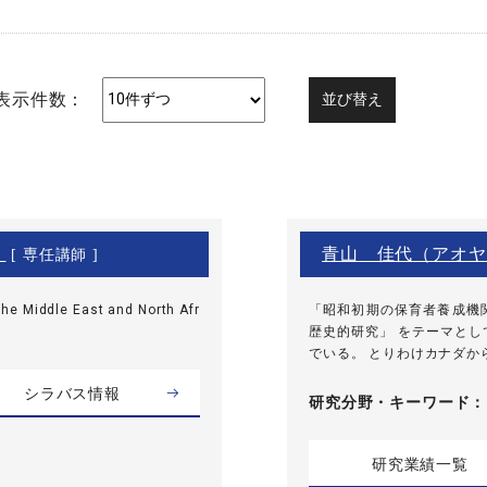
表示件数：
）
青山 佳代（アオヤ
[ 専任講師 ]
he Middle East and North Afr
「昭和初期の保育者養成機
歴史的研究」 をテーマと
でいる。 とりわけカナダから
シラバス情報
研究分野・
キーワード
研究業績一覧