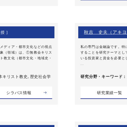
秋吉 史夫（アキヨ
授 ]
メディア・都市文化などの視点
私の専門は金融論です。特
象（領域）は、①無教会キリス
することを研究テーマとし
ト教文化（都市文化・地域史・
いる投資家と資金を必要と
...
本キリスト教史, 歴史社会学
研究分野・
キーワード
シラバス情報
研究業績一覧