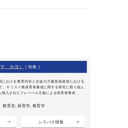
マ カヨ）
[ 助教 ]
関における教育内容と生徒の力量形成過程における
して、キリスト教保育者養成に関する研究に取り組ん
移入されたフレーベル主義による保育者養成 ...
教育史, 保育学, 教育学
シラバス情報