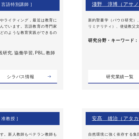
淺野 淳博（アサノ
[ 言語特別講師 ]
やライティング，最近は教育に
新約聖書学（パウロ研究）
んでいます。言語教育の専門家
リミナリティ）、使徒教父
どのような教育実践ができるの
研究分野・
キーワード
研究, 協働学習, PBL, 教師
シラバス情報
研究業績一覧
安髙 雄治（アタカ
 准教授 ]
す。新人教師もベテラン教師も
自然環境に強く依存する集