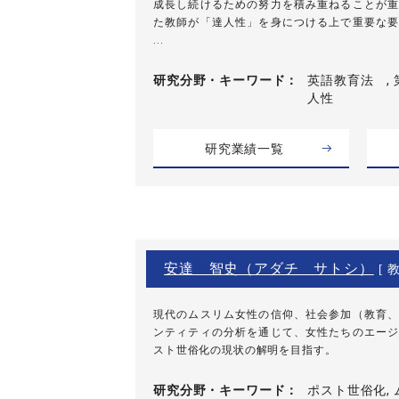
成長し続けるための努力を積み重ねることが重
た教師が「達人性」を身につける上で重要な要
...
研究分野・
キーワード
英語教育法 , 
人性
研究業績一覧
安達 智史（アダチ サトシ）
[ 教
現代のムスリム女性の信仰、社会参加（教育、
ンティティの分析を通じて、女性たちのエージ
スト世俗化の現状の解明を目指す。
研究分野・
キーワード
ポスト世俗化, 