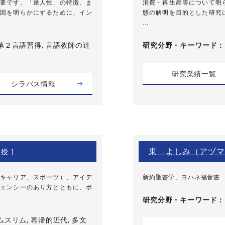
要です。「達人性」の特徴、ま
消費・再生産等について明
因を明らかにするために、イン
態の解明を目的とした研究
...
第２言語習得, 言語教師の達
研究分野・
キーワード
研究業績一覧
シラバス情報
東 よしみ（アヅマ
授 ]
キャリア、スポーツ）、アイデ
新約聖書学、ヨハネ福音書
ェンシーのあり方とともに、ポ
研究分野・
キーワード
ムスリム, 再帰的近代, 多文