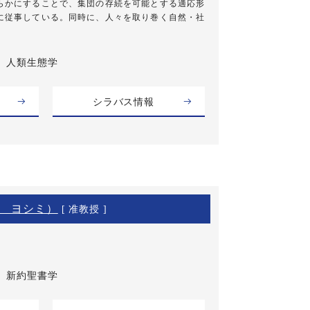
らかにすることで、集団の存続を可能とする適応形
に従事している。同時に、人々を取り巻く自然・社
人類生態学
シラバス情報
 ヨシミ）
[ 准教授 ]
新約聖書学