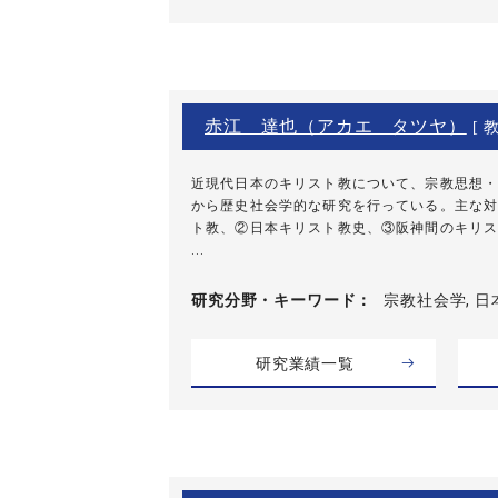
赤江 達也（アカエ タツヤ）
[ 教
近現代日本のキリスト教について、宗教思想・
から歴史社会学的な研究を行っている。主な対
ト教、②日本キリスト教史、③阪神間のキリス
...
研究分野・
キーワード
宗教社会学, 日
研究業績一覧