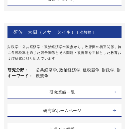
須佐 大樹（スサ タイキ）
[ 准教授 ]
財政学・公共経済学・政治経済学の観点から，政府間の相互関係，特
に各種税率を通じた競争関係とその問題・改善策を主軸とした教育お
よび研究に取り組んでいます．
研究分野・
公共経済学, 政治経済学, 租税競争, 財政学, 財
キーワード
政競争
研究業績一覧
研究室ホームページ