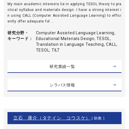
My main academic interests lie in applying TESOL theory to pra
ctical syllabus and materials design. I have a strong interest i
n using CALL (Computer Assisted Language Learning) to effici
ently offer adequate fol ...
研究分野・
Computer Assisted Language Learning,
キーワード
Educational Materials Design, TESOL,
Translation in Language Teaching, CALL,
TESOL, TILT
研究業績一覧
シラバス情報
立石 康介（タテイシ コウスケ）
[ 助教 ]