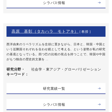
シラバス情報
高原 基彰（タカハラ モトアキ）
[ 教授 ]
西洋由来のリベラリズムを念頭に置きながら、日本と、韓国・中国と
いう近隣国それぞれを合わせ鏡として考える、という姿勢が私の研究
の基底となっている。四つ巴の比較の視点を持つことで、韓国や中国
がもつ独自の歴史的文脈を ...
研究分野・
社会学・東アジア・グローバリゼーション
キーワード
研究業績一覧
シラバス情報