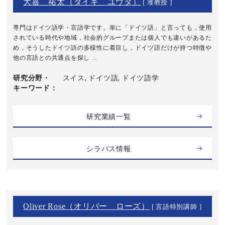
大喜 祐太（ダイギ ユウタ）
[ 准教授 ]
専門はドイツ語学・言語学です。単に「ドイツ語」と言っても，使用
されている時代や地域，社会的グループまたは個人でも違いがあるた
め，そうしたドイツ語の多様性に着目し，ドイツ語だけが持つ特徴や
他の言語との共通点を探し ...
研究分野・
スイス, ドイツ語, ドイツ語学
キーワード
研究業績一覧
シラバス情報
Oliver Rose（オリバー ローズ）
[ 言語特別講師 ]