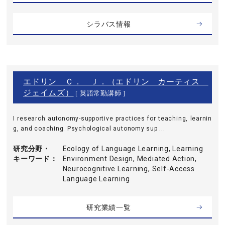
シラバス情報
エドリン Ｃ． Ｊ．（エドリン カーティス
ジェイムズ）
[ 英語常勤講師 ]
I research autonomy-supportive practices for teaching, learnin
g, and coaching. Psychological autonomy sup ...
研究分野・
Ecology of Language Learning, Learning
キーワード
Environment Design, Mediated Action,
Neurocognitive Learning, Self-Access
Language Learning
研究業績一覧