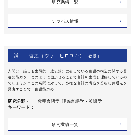
研究業績一覧
シラバス情報
浦 啓之（ウラ ヒロユキ）
[ 教授 ]
人間は、誰しも生得的（遺伝的）に有している言語の構造に関する普
遍的能力を、どのように働かせることで言語を生成し理解しているの
でしょうか？この疑問に対して、多様な言語の構造を分析し共通点を
見出すことで、言語能力の ...
研究分野・
数理言語学, 理論言語学・英語学
キーワード
研究業績一覧