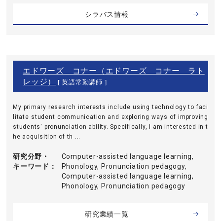
シラバス情報
エドワーズ コナー（エドワーズ コナー ラト
レッジ）
[ 英語常勤講師 ]
My primary research interests include using technology to faci
litate student communication and exploring ways of improving
students' pronunciation ability. Specifically, I am interested in t
he acquisition of th ...
研究分野・
Computer-assisted language learning,
キーワード
Phonology, Pronunciation pedagogy,
Computer-assisted language learning,
Phonology, Pronunciation pedagogy
研究業績一覧