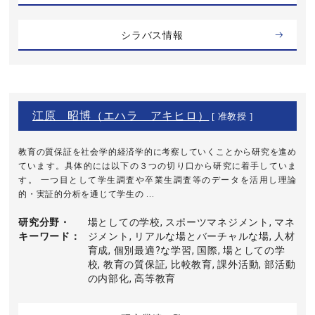
シラバス情報
江原 昭博（エハラ アキヒロ）
[ 准教授 ]
教育の質保証を社会学的経済学的に考察していくことから研究を進め
ています。具体的には以下の３つの切り口から研究に着手していま
す。 一つ目として学生調査や卒業生調査等のデータを活用し理論
的・実証的分析を通じて学生の ...
研究分野・
場としての学校, スポーツマネジメント, マネ
キーワード
ジメント, リアルな場とバーチャルな場, 人材
育成, 個別最適?な学習, 国際, 場としての学
校, 教育の質保証, 比較教育, 課外活動, 部活動
の内部化, 高等教育