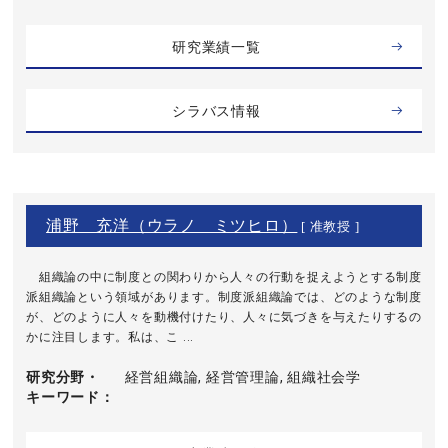
研究業績一覧
シラバス情報
浦野 充洋（ウラノ ミツヒロ）
[ 准教授 ]
組織論の中に制度との関わりから人々の行動を捉えようとする制度
派組織論という領域があります。制度派組織論では、どのような制度
が、どのように人々を動機付けたり、人々に気づきを与えたりするの
かに注目します。私は、こ ...
研究分野・
経営組織論, 経営管理論, 組織社会学
キーワード