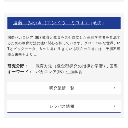
遠藤 みゆき（エンドウ ミユキ）
[ 教授 ]
国際バカロレア (IB) 教育と教員を含む自立した生涯学習者を育成す
るための教育方法に強い関心を持っています。グローバルな世界、Io
Tとビッグデータ、AIの世界に生きている現在の生徒には、予測不可
能な未来をより ...
研究分野・
教育方法（概念型探究の指導と学習）, 国際
キーワード
バカロレア(IB), 生涯学習
研究業績一覧
シラバス情報