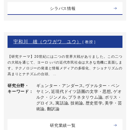
シラバス情報
宇和川 雄（ウワガワ ユウ）
[ 教授 ]
【研究テーマ】20世紀には二つの世界大戦がありました。この二つ
の大戦を通じて、ヨーロッパの近代市民社会は大きな危機に直面しま
す。テクノロジーの発達と情報メディアの多様化、ナショナリズムの
高まりとナチズムの台頭、 ...
研究分野・
ギュンター・アンダース, ヴァルター・ベン
キーワード
ヤミン, 近現代ドイツ語圏の文学・思想, ゲオ
ルク・ジンメル, プラネタリウム論, ボリス・
グロイス, 寓話論, 技術論, 歴史哲学, 美学・芸
術論, 翻訳論
研究業績一覧