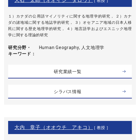
大石 太郎（オオイシ タロウ）
[ 教授 ]
１）カナダの公用語マイノリティに関する地理学的研究， ２）カナ
ダの諸地域に関する地誌学的研究， ３）オセアニア地域の日本人移
民に関する歴史地理学的研究， ４）地言語学およびエスニック地理
学に関する理論的研究
研究分野・
Human Geography, 人文地理学
キーワード
研究業績一覧
シラバス情報
大内 章子（オオウチ アキコ）
[ 教授 ]