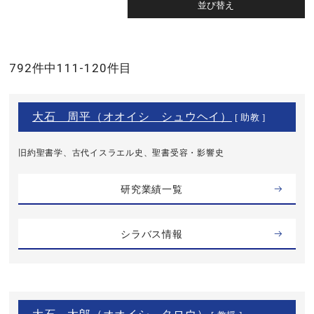
792件中111-120件目
大石 周平（オオイシ シュウヘイ）
[ 助教 ]
旧約聖書学、古代イスラエル史、聖書受容・影響史
研究業績一覧
シラバス情報