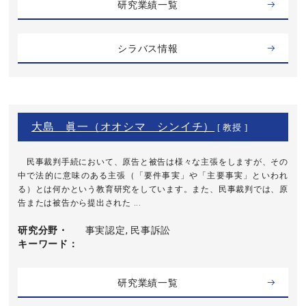
研究業績一覧
シラバス情報
大島 眞一（オオシマ シンイチ）
[ 教授 ]
民事裁判手続において、原告と被告は様々な主張をしますが、その
中で法的に意味のある主張（「要件事実」や「主要事実」といわれ
る）とは何かという教育研究をしています。また、民事裁判では、原
告または被告から提出された ...
研究分野・
事実認定, 民事訴訟
キーワード
研究業績一覧