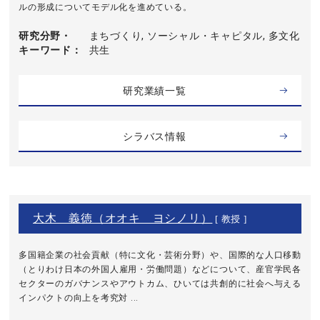
ルの形成についてモデル化を進めている。
研究分野・
まちづくり, ソーシャル・キャピタル, 多文化
キーワード
共生
研究業績一覧
シラバス情報
大木 義徳（オオキ ヨシノリ）
[ 教授 ]
多国籍企業の社会貢献（特に文化・芸術分野）や、国際的な人口移動
（とりわけ日本の外国人雇用・労働問題）などについて、産官学民各
セクターのガバナンスやアウトカム、ひいては共創的に社会へ与える
インパクトの向上を考究対 ...