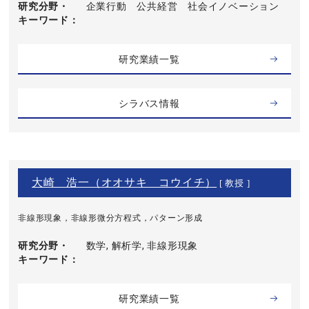
研究分野・
企業行動 公共経営 社会イノベーション
キーワード
研究業績一覧
シラバス情報
大崎 浩一（オオサキ コウイチ）
[ 教授 ]
非線形現象，非線形微分方程式，パターン形成
研究分野・
数学, 解析学, 非線形現象
キーワード
研究業績一覧