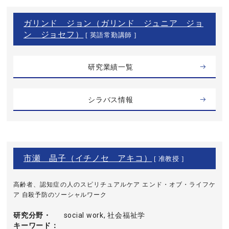
ガリンド ジョン（ガリンド ジュニア ジョ
ン ジョセフ）
[ 英語常勤講師 ]
研究業績一覧
シラバス情報
市瀬 晶子（イチノセ アキコ）
[ 准教授 ]
高齢者、認知症の人のスピリチュアルケア エンド・オブ・ライフケ
ア 自殺予防のソーシャルワーク
研究分野・
social work, 社会福祉学
キーワード