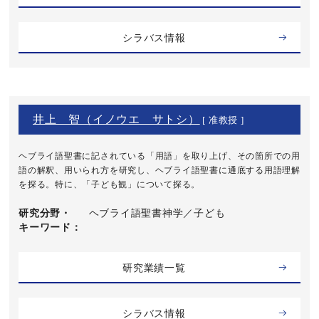
シラバス情報
井上 智（イノウエ サトシ）
[ 准教授 ]
ヘブライ語聖書に記されている「用語」を取り上げ、その箇所での用
語の解釈、用いられ方を研究し、ヘブライ語聖書に通底する用語理解
を探る。特に、「子ども観」について探る。
研究分野・
ヘブライ語聖書神学／子ども
キーワード
研究業績一覧
シラバス情報