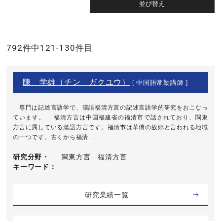
792件中121-130件目
陳 学雄（チン ガクユウ）
[ 中国語常勤講師 ]
専門は記述言語学で、漢語福清方言の記述言語学的研究をおこなっ
ています。 福清方言は中国福建省の福清市で話されており、閩東
方言に属している漢語方言です。福清市は華僑の故郷と言われる地域
の一つです。古くから福清 ...
研究分野・
閩東方言 福清方言
キーワード
研究業績一覧