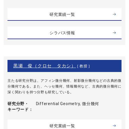
研究業績一覧
シラバス情報
黒瀬 俊（クロセ タカシ）
[ 教授 ]
主たる研究分野は、アフィン微分幾何、射影微分幾何などの古典的微
分幾何である。また、ヘッセ幾何、情報幾何など、古典的微分幾何に
深く関わりを持つ分野も研究している。
研究分野・
Differential Geometry, 微分幾何
キーワード
研究業績一覧