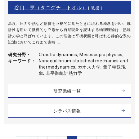
谷口 亨（タニグチ トオル）
[ 教授 ]
温度、圧力や熱など物質を巨視的に見たときに現れる概念を用い、統
計性を用いて微視的な立場から自然現象を記述する物理理論は、熱統
計力学と呼ばれています。この理論は平衡状態と呼ばれる静的な系の
記述においてこれまで素晴 ...
研究分野・
Chaotic dynamics, Mesoscopic physics,
キーワード
Nonequilibrium statistical mechanics and
thermodynamics, カオス力学, 量子輸送現
象, 非平衡統計熱力学
研究業績一覧
シラバス情報