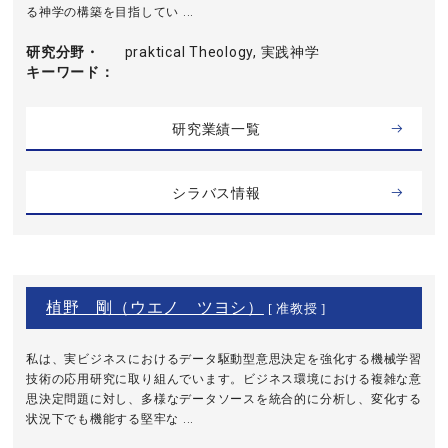
る神学の構築を目指してい ...
研究分野・
praktical Theology, 実践神学
キーワード
研究業績一覧
シラバス情報
植野 剛（ウエノ ツヨシ）
[ 准教授 ]
私は、実ビジネスにおけるデータ駆動型意思決定を強化する機械学習
技術の応用研究に取り組んでいます。ビジネス環境における複雑な意
思決定問題に対し、多様なデータソースを統合的に分析し、変化する
状況下でも機能する堅牢な ...