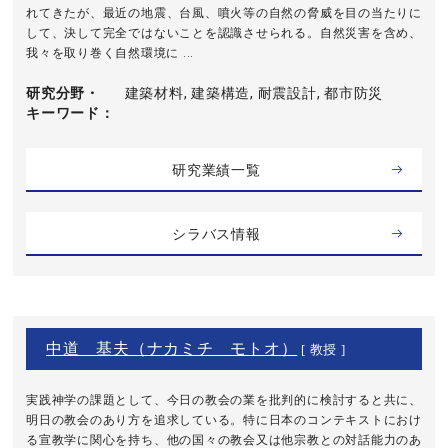
れてきたが、最近の地震、台風、噴火等の自然の脅威を目の当たりに
して、決して完全ではないことを認識させられる。自然災害を含め、
我々を取り巻く自然環境に ...
研究分野・
建築材料, 建築構造, 耐震設計, 都市防災
キーワード
研究業績一覧
シラバス情報
中道 基夫（ナカミチ モトオ）
[ 教授 ]
実践神学の課題として、今日の教会の業を批判的に検討すると共に、
明日の教会のあり方を追求している。特に日本のコンテキストにおけ
る宣教学に関心を持ち、他の国々の教会又は他宗教との対話能力のあ