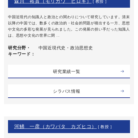
森川 裕貫（モリカワ ヒロキ）
[ 教授 ]
中国近現代の知識人と政治との関わりについて研究しています。清末
以降の中国では、数多くの政治的・社会的問題が噴出する一方、思想
や文化の多彩な発展が見られました。この発展の担い手だった知識人
は、思想や文化の世界に閉 ...
研究分野・
中国近現代史・政治思想史
キーワード
研究業績一覧
シラバス情報
河鰭 一彦（カワバタ カズヒコ）
[ 教授 ]