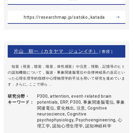
https://researchmap.jp/satoko_katada
片山 順一（カタヤマ ジュンイチ）
[ 教授 ]
知覚（視覚，聴覚，嗅覚，体性感覚）や注意，情動，記憶等のヒト
の認知機能について，脳波・事象関連脳電位や自律神経系の反応とい
った心理生理学的指標や心理物理学的手法を用いて研究を進めていま
す．さらに, ここで得ら ...
研究分野・
P300, attention, event-related brain
キーワード
potentials, ERP, P300, 事象関連脳電位, 事象
関連電位, 変化検出, 注意, Cognitive
neuroscience, Cognitive
psychophysiology, Psychoengineering, 心
理工学, 認知心理生理学, 認知神経科学