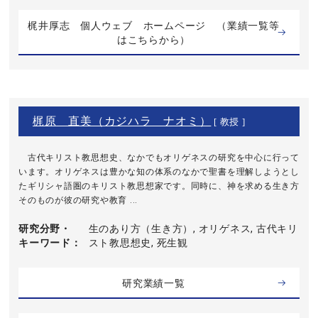
梶井厚志 個人ウェブ ホームページ （業績一覧等
はこちらから）
梶原 直美（カジハラ ナオミ）
[ 教授 ]
古代キリスト教思想史、なかでもオリゲネスの研究を中心に行って
います。オリゲネスは豊かな知の体系のなかで聖書を理解しようとし
たギリシャ語圏のキリスト教思想家です。同時に、神を求める生き方
そのものが彼の研究や教育 ...
研究分野・
生のあり方（生き方）, オリゲネス, 古代キリ
キーワード
スト教思想史, 死生観
研究業績一覧