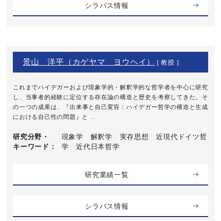
シラバス情報
景山 洋平（カゲヤマ ヨウヘイ）
[ 教授 ]
これまでハイデガーおよび現象学的・解釈学的な哲学者を中心に研究
し、当事者的経験に定位する存在論の構造と歴史を考察してきた。そ
の一つの成果は、『出来事と自己変容：ハイデガー哲学の構造と生成
における自己性の問題』と ...
研究分野・
現象学 解釈学 実存思想 近現代ドイツ哲
キーワード
学 近代日本哲学
研究業績一覧
シラバス情報