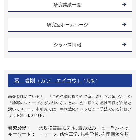
研究業績一覧
研究室ホームページ
シラバス情報
葛 睿剛（カツ エイゴウ）
[ 助教 ]
画像を眺めていると、「この色調は穏やかで落ち着いた印象だな」や
「輪郭のシャープさが力強いな」といった主観的な感性評価が自然と
湧いてきます。本研究では、半構造化インタビュー手法である評価グ
リッド法（EG Inte ...
研究分野・
大規模言語モデル, 畳み込みニューラルネッ
キーワード
トワーク, 感性工学, 転移学習, 病理画像分類