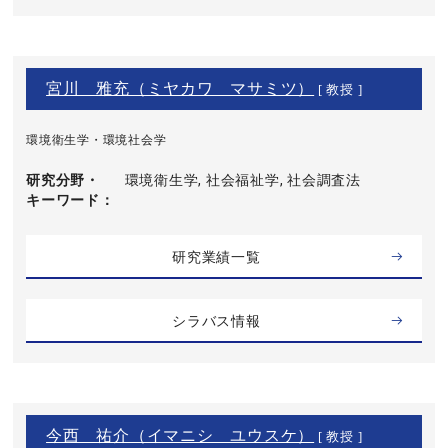
宮川 雅充（ミヤカワ マサミツ）
[ 教授 ]
環境衛生学・環境社会学
研究分野・
環境衛生学, 社会福祉学, 社会調査法
キーワード
研究業績一覧
シラバス情報
今西 祐介（イマニシ ユウスケ）
[ 教授 ]