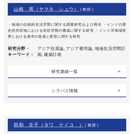
山根 周（ヤマネ シュウ）
[ 教授 ]
・地域の伝統的生活空間に関する調査研究および再生 ・インドの歴
史的市街地における街区空間の構成に関する研究 ・インド洋海域世
界における港市の形成と変容に関する研究
研究分野・
アジア住居論, アジア都市論, 地域生活空間計
キーワード
画, 建築計画
研究業績一覧
シラバス情報
田和 圭子（タワ ケイコ ）
[ 教授 ]