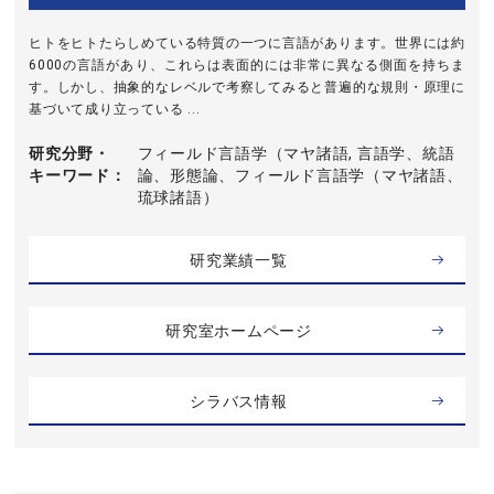
ヒトをヒトたらしめている特質の一つに言語があります。世界には約
6000の言語があり、これらは表面的には非常に異なる側面を持ちま
す。しかし、抽象的なレベルで考察してみると普遍的な規則・原理に
基づいて成り立っている ...
研究分野・
フィールド言語学（マヤ諸語, 言語学、統語
キーワード
論、形態論、フィールド言語学（マヤ諸語、
琉球諸語）
研究業績一覧
研究室ホームページ
シラバス情報