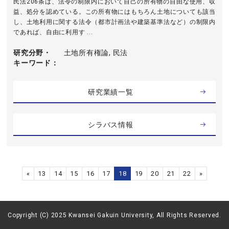
民法206条は、法令の制限内において自己の所有物の自由な使用、収
益、処分を認めている。この所有物にはもちろん土地についても該当
し、土地利用に関する法令（都市計画法や建築基準法など）の制限内
であれば、自由に利用す ...
研究分野・
土地所有権論, 民法
キーワード
研究業績一覧
シラバス情報
«
13
14
15
16
17
18
19
20
21
22
»
Copyright (C) 2025 Kwansei Gakuin University, All Rights Reserved.