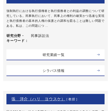
強制執行における執行債権者と執行債務者との利益の調整について研
究している。民事執行において、民事上の権利の確実かつ迅速な実現
と執行債務者の基本的人権の保護との調和を図ることは難しい問題で
ある。私は、この問題につ ...
研究分野・
民事訴訟法
キーワード
研究業績一覧
シラバス情報
張 洋介（ハリ ヨウスケ）
[ 教授 ]