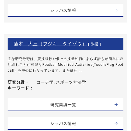
シラバス情報
藤木 大三（フジキ タイゾウ）
[ 教授 ]
主な研究分野は、競技経験や個々の技量如何によらず誰もが簡単に取
り組むことが可能なFootball Modified Activities(Touch/Flag Foot
ball）を中心に行なっています。また併せ ...
研究分野・
コーチ学, スポーツ方法学
キーワード
研究業績一覧
シラバス情報