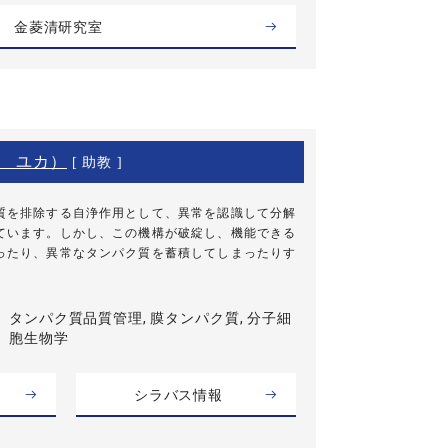
金菱清研究室
 ユカ）
[ 助教 ]
を排除する自浄作用として、異常を認識して分解
ています。しかし、この機構が破綻し、機能できる
ったり、異常なタンパク質を蓄積してしまったりす
タンパク質品質管理, 膜タンパク質, 分子細
胞生物学
シラバス情報