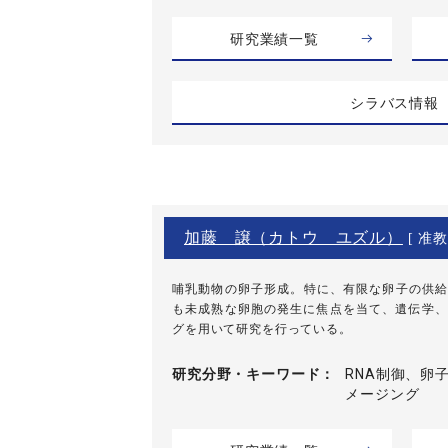
研究業績一覧
シラバス情報
加藤 譲（カトウ ユズル）
[ 准教
哺乳動物の卵子形成。特に、有限な卵子の供給
も未成熟な卵胞の発生に焦点を当て、遺伝学、
グを用いて研究を行っている。
研究分野・
キーワード
RNA制御、卵
メージング