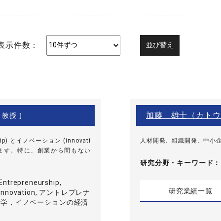
表示件数：
加藤 雄士（カトウ
 教授 ]
p) とイノベーション (innovati
人材開発、組織開発、中小
います。特に、創業から間もない
研究分野・
キーワード
Entrepreneurship,
研究業績一覧
f Innovation, アントレプレナ
済学，イノベーションの経済