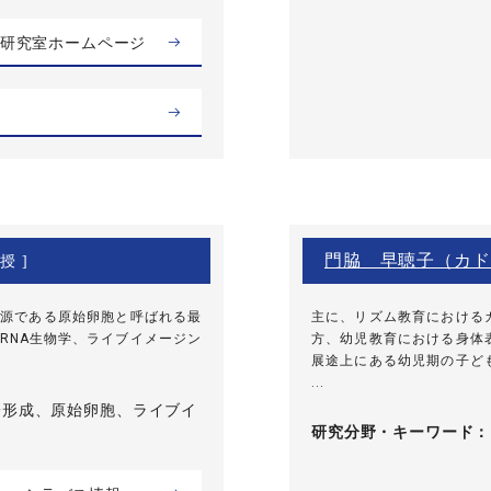
研究室ホームページ
門脇 早聴子（カド
授 ]
源である原始卵胞と呼ばれる最
主に、リズム教育における
RNA生物学、ライブイメージン
方、幼児教育における身体
展途上にある幼児期の子ど
...
子形成、原始卵胞、ライブイ
研究分野・
キーワード