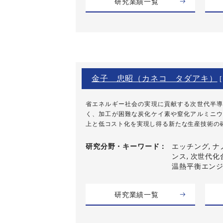
研究業績一覧
金子 忠昭（カネコ タダアキ）
[
省エネルギー社会の実現に貢献する次世代半導
く、加工が困難な炭化ケイ素や窒化アルミニウ
上と低コスト化を実現し得る新たな生産技術の確立を
研究分野・
キーワード
エッチング, ナ
ンス, 次世代化
温熱平衡エン
研究業績一覧