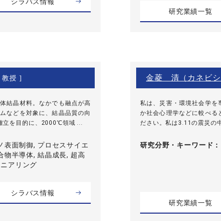
シラバス情報
研究業績一覧
金菱 清（カネビシ
 教授 ]
体結晶材料。なかでも融点が高
私は、災害・環境社会学を
ムなどを対象に、結晶品質の向
か社会心理学などに較べる
目的に、2000℃領域 ...
ださい。私は3.11の震災の
ノ表面制御, プロセスサイエ
研究分野・
キーワード
合物半導体, 結晶成長, 超高
ジニアリング
シラバス情報
研究業績一覧