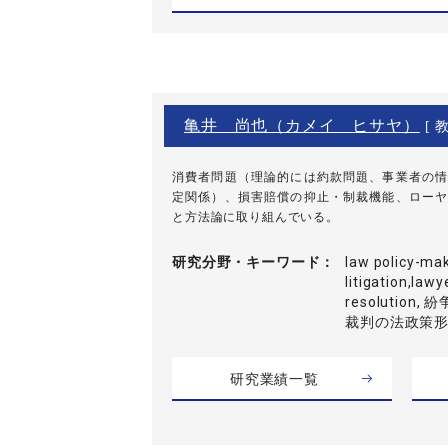
亀井 尚也（カメイ ヒサヤ）
[ 教
消費者問題（理論的には約款問題、事業者の情
定関係）、損害賠償の抑止・制裁機能、ローヤ
と方法論に取り組んでいる。
研究分野・
キーワード
law policy-mak
litigation,lawye
resolutio
裁判の法政策
研究業績一覧