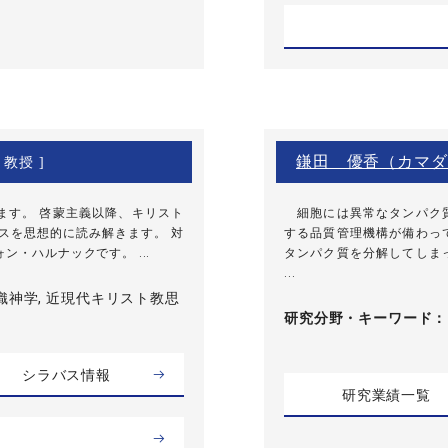
鎌田 優香（カマダ
 教授 ]
ます。 啓蒙主義以降、キリスト
細胞には異常なタンパク質
スを思想的に読み解きます。 対
する品質管理機構が備わっ
・ハルナックです。 ...
タンパク質を分解してしま
...
織神学, 近現代キリスト教思
研究分野・
キーワード
シラバス情報
研究業績一覧