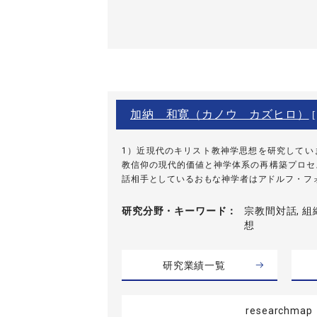
加納 和寛（カノウ カズヒロ）
[
1）近現代のキリスト教神学思想を研究してい
教信仰の現代的価値と神学体系の再構築プロセ
話相手としているおもな神学者はアドルフ・フォン
研究分野・
キーワード
宗教間対話, 組
想
研究業績一覧
researchmap