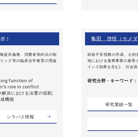
亀田 啓悟（カメダ
授 ]
報提供義務、消費者契約法の制
財政不安指数の作成、公的
リング等の臨床法学教育の理論
地における復興事業の雇用
インズ効果を含む) 、社会
ing function of
研究分野・
キーワード
r's role in conflict
n, 紛争解決における法曹の役割,
形成機能
研究業績一覧
シラバス情報