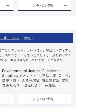
シラバス情報
 キヨシ）
[ 教授 ]
専門にしています。といっても、即座にメディアと
と、面白くない！と思ったでしょう。少し待ってく
中でも、幽霊や夢を扱っています。ん？災害で ...
Environmental Justice, Publicness,
Squatter, メメントモリ, 不法占拠, 公共性,
環境正義, 生きる死者論, 痛み温存法, 霊性,
災害社会学 環境社会学 死生観
シラバス情報