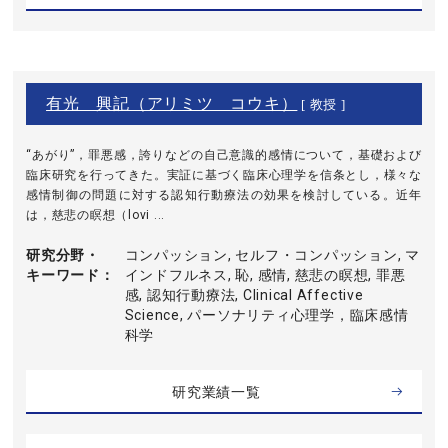
有光 興記（アリミツ コウキ）
[ 教授 ]
“あがり”，罪悪感，誇りなどの自己意識的感情について，基礎および
臨床研究を行ってきた。実証に基づく臨床心理学を信条とし，様々な
感情制御の問題に対する認知行動療法の効果を検討している。近年
は，慈悲の瞑想（lovi ...
研究分野・
コンパッション, セルフ・コンパッション, マ
キーワード
インドフルネス, 恥, 感情, 慈悲の瞑想, 罪悪
感, 認知行動療法, Clinical Affective
Science, パーソナリティ心理学，臨床感情
科学
研究業績一覧