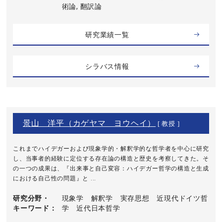
術論, 翻訳論
研究業績一覧
シラバス情報
景山 洋平（カゲヤマ ヨウヘイ）
[ 教授 ]
これまでハイデガーおよび現象学的・解釈学的な哲学者を中心に研究
し、当事者的経験に定位する存在論の構造と歴史を考察してきた。そ
の一つの成果は、『出来事と自己変容：ハイデガー哲学の構造と生成
における自己性の問題』と ...
研究分野・
現象学 解釈学 実存思想 近現代ドイツ哲
キーワード
学 近代日本哲学