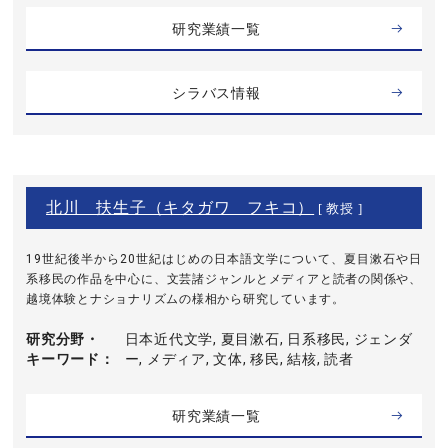
研究業績一覧
シラバス情報
北川 扶生子（キタガワ フキコ）
[ 教授 ]
19世紀後半から20世紀はじめの日本語文学について、夏目漱石や日
系移民の作品を中心に、文芸諸ジャンルとメディアと読者の関係や、
越境体験とナショナリズムの様相から研究しています。
研究分野・
日本近代文学, 夏目漱石, 日系移民, ジェンダ
キーワード
ー, メディア, 文体, 移民, 結核, 読者
研究業績一覧