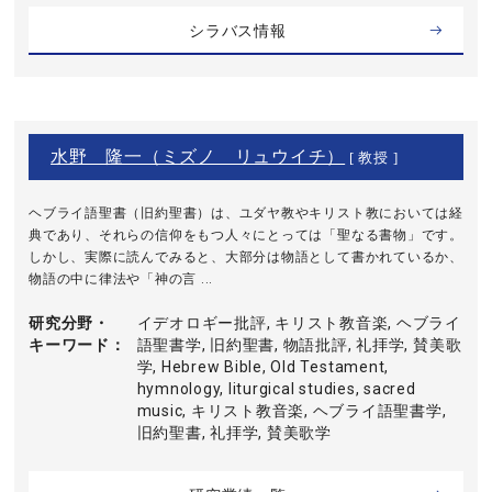
シラバス情報
水野 隆一（ミズノ リュウイチ）
[ 教授 ]
ヘブライ語聖書（旧約聖書）は、ユダヤ教やキリスト教においては経
典であり、それらの信仰をもつ人々にとっては「聖なる書物」です。
しかし、実際に読んでみると、大部分は物語として書かれているか、
物語の中に律法や「神の言 ...
研究分野・
イデオロギー批評, キリスト教音楽, ヘブライ
キーワード
語聖書学, 旧約聖書, 物語批評, 礼拝学, 賛美歌
学, Hebrew Bible, Old Testament,
hymnology, liturgical studies, sacred
music, キリスト教音楽, ヘブライ語聖書学,
旧約聖書, 礼拝学, 賛美歌学