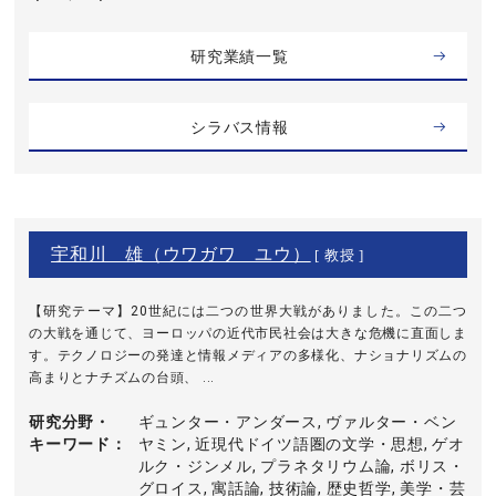
研究業績一覧
シラバス情報
宇和川 雄（ウワガワ ユウ）
[ 教授 ]
【研究テーマ】20世紀には二つの世界大戦がありました。この二つ
の大戦を通じて、ヨーロッパの近代市民社会は大きな危機に直面しま
す。テクノロジーの発達と情報メディアの多様化、ナショナリズムの
高まりとナチズムの台頭、 ...
研究分野・
ギュンター・アンダース, ヴァルター・ベン
キーワード
ヤミン, 近現代ドイツ語圏の文学・思想, ゲオ
ルク・ジンメル, プラネタリウム論, ボリス・
グロイス, 寓話論, 技術論, 歴史哲学, 美学・芸