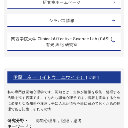
研究室ホームページ
シラバス情報
関西学院大学 Clinical Affective Science Lab (CASL)
有光 興記 研究室
伊藤 友一（イトウ ユウイチ）
[ 助教 ]
私の専門は認知心理学です。認知とは，生体が情報を収集・処理する
活動を指す言葉です。すなわち認知心理学では，情報を収集するため
に必要となる知覚や注意，手に入れた情報を頭に留めておくための処
理である記憶，それらの情 ...
研究分野・
認知心理学，記憶，思考
キーワード