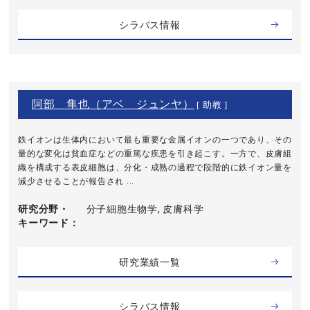
シラバス情報
阿部 隼也（アベ ジュンヤ）
[ 助教 ]
鉄イオンは生体内において最も重要な金属イオンの一つであり、その
量的な変化は貧血症などの重篤な疾患を引き起こす。一方で、皮膚組
織を構成する表皮細胞は、分化・成熟の過程で段階的に鉄イオン量を
減少させることが報告され ...
研究分野・
分子細胞生物学, 皮膚科学
キーワード
研究業績一覧
シラバス情報