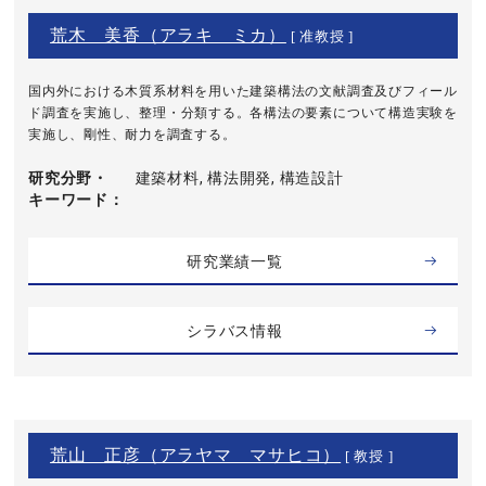
荒木 美香（アラキ ミカ）
[ 准教授 ]
国内外における木質系材料を用いた建築構法の文献調査及びフィール
ド調査を実施し、整理・分類する。各構法の要素について構造実験を
実施し、剛性、耐力を調査する。
研究分野・
建築材料, 構法開発, 構造設計
キーワード
研究業績一覧
シラバス情報
荒山 正彦（アラヤマ マサヒコ）
[ 教授 ]