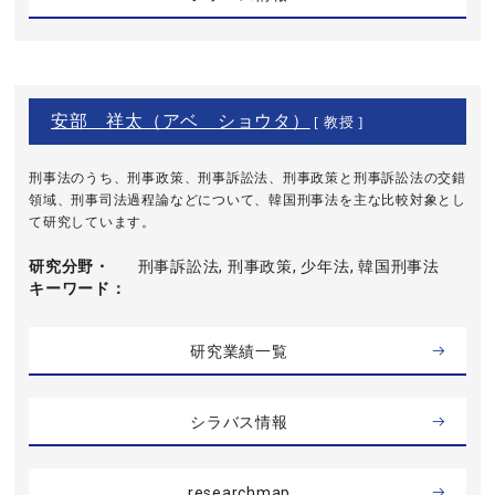
安部 祥太（アベ ショウタ）
[ 教授 ]
刑事法のうち、刑事政策、刑事訴訟法、刑事政策と刑事訴訟法の交錯
領域、刑事司法過程論などについて、韓国刑事法を主な比較対象とし
て研究しています。
研究分野・
刑事訴訟法, 刑事政策, 少年法, 韓国刑事法
キーワード
研究業績一覧
シラバス情報
researchmap