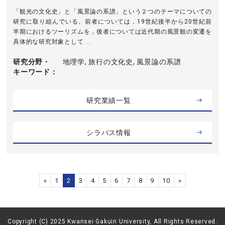
「観光の文化史」と「風景論の系譜」という２つのテーマについての
研究に取り組んでいる。前者については，19世紀後半から20世紀前
半期におけるツーリズムを，後者については近代期の風景観の変遷を
具体的な研究対象として ...
研究分野・
地理学, 旅行の文化史, 風景論の系譜
キーワード
研究業績一覧
シラバス情報
«
1
2
3
4
5
6
7
8
9
10
»
Copyright (C) 2025 Kwansei Gakuin University, All Rights Reserved.