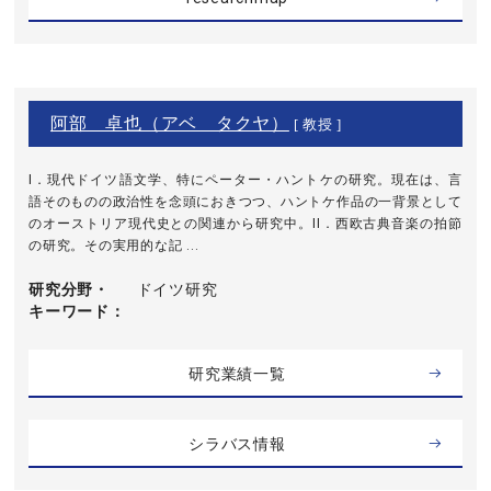
阿部 卓也（アベ タクヤ）
[ 教授 ]
I．現代ドイツ語文学、特にペーター・ハントケの研究。現在は、言
語そのものの政治性を念頭におきつつ、ハントケ作品の一背景として
のオーストリア現代史との関連から研究中。II．西欧古典音楽の拍節
の研究。その実用的な記 ...
研究分野・
ドイツ研究
キーワード
研究業績一覧
シラバス情報