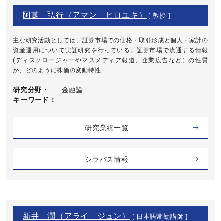
阿萬 弘行（アマン ヒロユキ）
[ 教授 ]
主な研究活動としては、証券市場での価格・取引形成と個人・家計の
資産運用について実証研究を行っている。証券市場で流通する情報
(ディスクロージャーやマスメディア報道、企業広告など）の性質
が、どのように株価の変動特性 ...
研究分野・
金融論
キーワード
研究業績一覧
シラバス情報
新井 潤（アライ ジュン）
[ 日本語常勤講師 ]