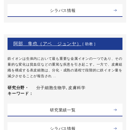
シラバス情報
阿部 隼也（アベ ジュンヤ）
[ 助教 ]
鉄イオンは生体内において最も重要な金属イオンの一つであり、その
量的な変化は貧血症などの重篤な疾患を引き起こす。一方で、皮膚組
織を構成する表皮細胞は、分化・成熟の過程で段階的に鉄イオン量を
減少させることが報告され ...
研究分野・
分子細胞生物学, 皮膚科学
キーワード
研究業績一覧
シラバス情報