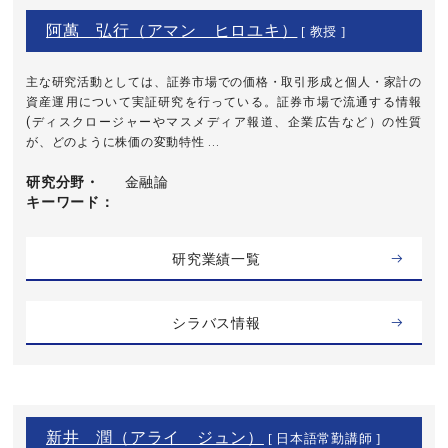
阿萬 弘行（アマン ヒロユキ）
[ 教授 ]
主な研究活動としては、証券市場での価格・取引形成と個人・家計の
資産運用について実証研究を行っている。証券市場で流通する情報
(ディスクロージャーやマスメディア報道、企業広告など）の性質
が、どのように株価の変動特性 ...
研究分野・
金融論
キーワード
研究業績一覧
シラバス情報
新井 潤（アライ ジュン）
[ 日本語常勤講師 ]