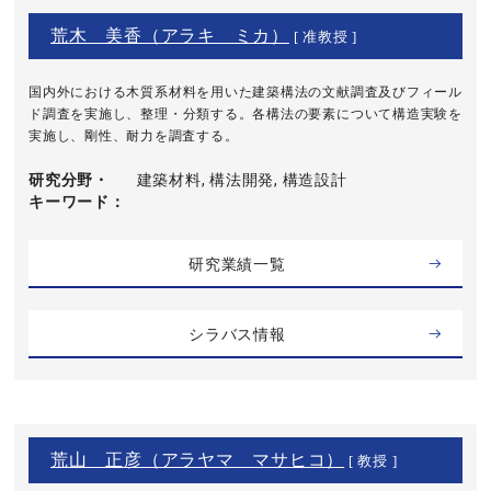
荒木 美香（アラキ ミカ）
[ 准教授 ]
国内外における木質系材料を用いた建築構法の文献調査及びフィール
ド調査を実施し、整理・分類する。各構法の要素について構造実験を
実施し、剛性、耐力を調査する。
研究分野・
建築材料, 構法開発, 構造設計
キーワード
研究業績一覧
シラバス情報
荒山 正彦（アラヤマ マサヒコ）
[ 教授 ]