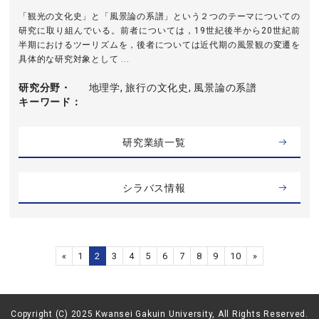
「観光の文化史」と「風景論の系譜」という２つのテーマについての
研究に取り組んでいる。前者については，19世紀後半から20世紀前
半期におけるツーリズムを，後者については近代期の風景観の変遷を
具体的な研究対象として ...
研究分野・
地理学, 旅行の文化史, 風景論の系譜
キーワード
研究業績一覧
シラバス情報
«
1
2
3
4
5
6
7
8
9
10
»
Copyright (C) 2025 Kwansei Gakuin University, All Rights Reserved.