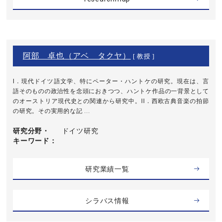
阿部 卓也（アベ タクヤ）
[ 教授 ]
I．現代ドイツ語文学、特にペーター・ハントケの研究。現在は、言
語そのものの政治性を念頭におきつつ、ハントケ作品の一背景として
のオーストリア現代史との関連から研究中。II．西欧古典音楽の拍節
の研究。その実用的な記 ...
研究分野・
ドイツ研究
キーワード
研究業績一覧
シラバス情報