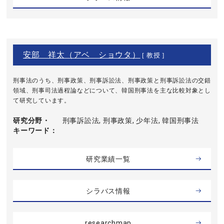
安部 祥太（アベ ショウタ）
[ 教授 ]
刑事法のうち、刑事政策、刑事訴訟法、刑事政策と刑事訴訟法の交錯
領域、刑事司法過程論などについて、韓国刑事法を主な比較対象とし
て研究しています。
研究分野・
刑事訴訟法, 刑事政策, 少年法, 韓国刑事法
キーワード
研究業績一覧
シラバス情報
researchmap