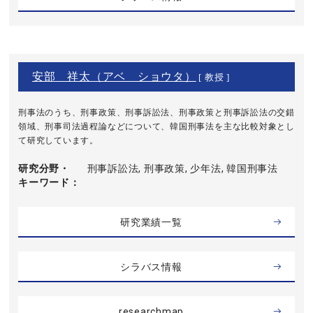
安部 祥太（アベ ショウタ）
[ 教授 ]
刑事法のうち、刑事政策、刑事訴訟法、刑事政策と刑事訴訟法の交錯
領域、刑事司法過程論などについて、韓国刑事法を主な比較対象とし
て研究しています。
研究分野・
刑事訴訟法, 刑事政策, 少年法, 韓国刑事法
キーワード
研究業績一覧
シラバス情報
researchmap