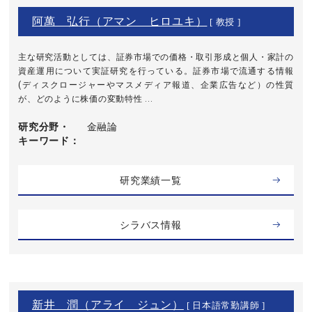
阿萬 弘行（アマン ヒロユキ）
[ 教授 ]
主な研究活動としては、証券市場での価格・取引形成と個人・家計の
資産運用について実証研究を行っている。証券市場で流通する情報
(ディスクロージャーやマスメディア報道、企業広告など）の性質
が、どのように株価の変動特性 ...
研究分野・
金融論
キーワード
研究業績一覧
シラバス情報
新井 潤（アライ ジュン）
[ 日本語常勤講師 ]