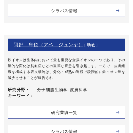
シラバス情報
阿部 隼也（アベ ジュンヤ）
[ 助教 ]
鉄イオンは生体内において最も重要な金属イオンの一つであり、その
量的な変化は貧血症などの重篤な疾患を引き起こす。一方で、皮膚組
織を構成する表皮細胞は、分化・成熟の過程で段階的に鉄イオン量を
減少させることが報告され ...
研究分野・
分子細胞生物学, 皮膚科学
キーワード
研究業績一覧
シラバス情報