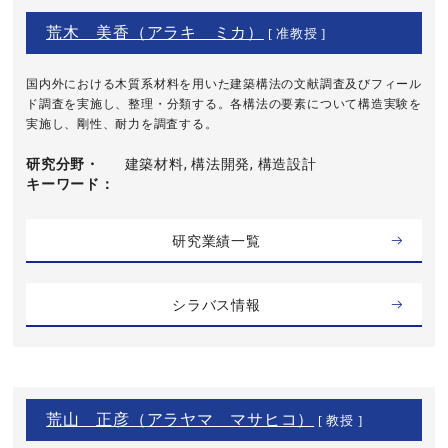
荒木 美香（アラキ ミカ）
[ 准教授 ]
国内外における木質系材料を用いた建築構法の文献調査及びフィール
ド調査を実施し、整理・分類する。各構法の要素について構造実験を
実施し、剛性、耐力を調査する。
研究分野・
建築材料, 構法開発, 構造設計
キーワード
研究業績一覧
シラバス情報
荒山 正彦（アラヤマ マサヒコ）
[ 教授 ]