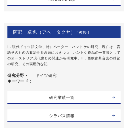
阿部 卓也（アベ タクヤ）
[ 教授 ]
I．現代ドイツ語文学、特にペーター・ハントケの研究。現在は、言
語そのものの政治性を念頭におきつつ、ハントケ作品の一背景として
のオーストリア現代史との関連から研究中。II．西欧古典音楽の拍節
の研究。その実用的な記 ...
研究分野・
ドイツ研究
キーワード
研究業績一覧
シラバス情報