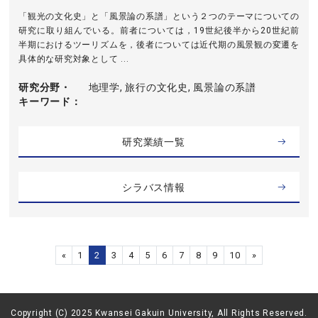
「観光の文化史」と「風景論の系譜」という２つのテーマについての
研究に取り組んでいる。前者については，19世紀後半から20世紀前
半期におけるツーリズムを，後者については近代期の風景観の変遷を
具体的な研究対象として ...
研究分野・
地理学, 旅行の文化史, 風景論の系譜
キーワード
研究業績一覧
シラバス情報
«
1
2
3
4
5
6
7
8
9
10
»
Copyright (C) 2025 Kwansei Gakuin University, All Rights Reserved.