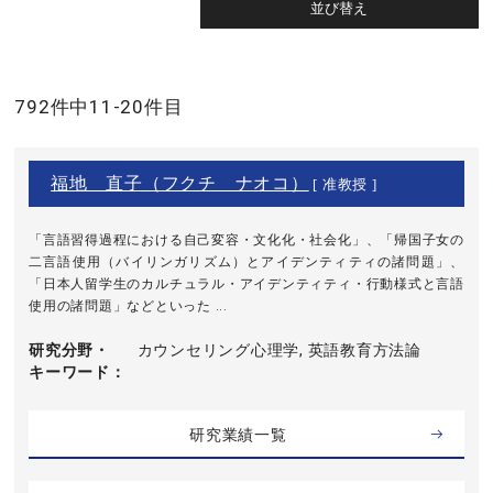
792件中11-20件目
福地 直子（フクチ ナオコ）
[ 准教授 ]
「言語習得過程における自己変容・文化化・社会化」、「帰国子女の
二言語使用（バイリンガリズム）とアイデンティティの諸問題」、
「日本人留学生のカルチュラル・アイデンティティ・行動様式と言語
使用の諸問題」などといった ...
研究分野・
カウンセリング心理学, 英語教育方法論
キーワード
研究業績一覧