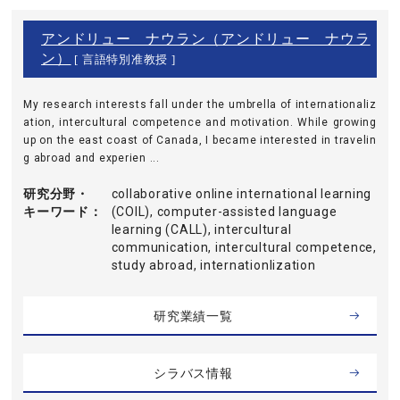
アンドリュー ナウラン（アンドリュー ナウラ
ン）
[ 言語特別准教授 ]
My research interests fall under the umbrella of internationaliz
ation, intercultural competence and motivation. While growing
up on the east coast of Canada, I became interested in travelin
g abroad and experien ...
研究分野・
collaborative online international learning
キーワード
(COIL), computer-assisted language
learning (CALL), intercultural
communication, intercultural competence,
study abroad, internationlization
研究業績一覧
シラバス情報