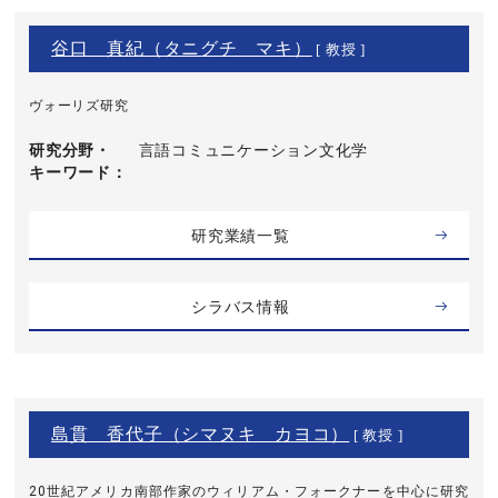
谷口 真紀（タニグチ マキ）
[ 教授 ]
ヴォーリズ研究
研究分野・
言語コミュニケーション文化学
キーワード
研究業績一覧
シラバス情報
島貫 香代子（シマヌキ カヨコ）
[ 教授 ]
20世紀アメリカ南部作家のウィリアム・フォークナーを中心に研究