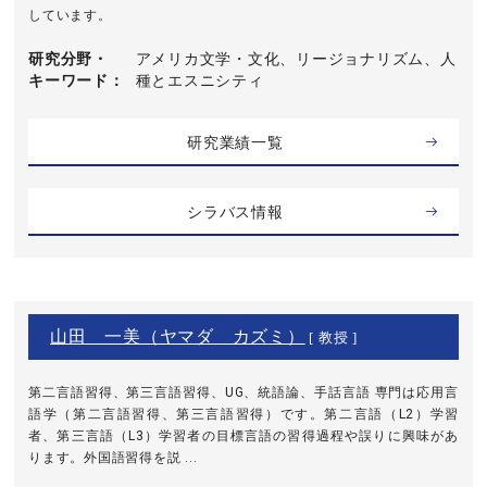
しています。
研究分野・
アメリカ文学・文化、リージョナリズム、人
キーワード
種とエスニシティ
研究業績一覧
シラバス情報
山田 一美（ヤマダ カズミ）
[ 教授 ]
第二言語習得、第三言語習得、UG、統語論、手話言語 専門は応用言
語学（第二言語習得、第三言語習得）です。第二言語（L2）学習
者、第三言語（L3）学習者の目標言語の習得過程や誤りに興味があ
ります。外国語習得を説 ...