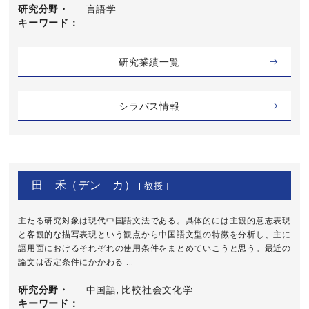
研究分野・
言語学
キーワード
研究業績一覧
シラバス情報
田 禾（デン カ）
[ 教授 ]
主たる研究対象は現代中国語文法である。具体的には主観的意志表現
と客観的な描写表現という観点から中国語文型の特徴を分析し、主に
語用面におけるそれぞれの使用条件をまとめていこうと思う。最近の
論文は否定条件にかかわる ...
研究分野・
中国語, 比較社会文化学
キーワード