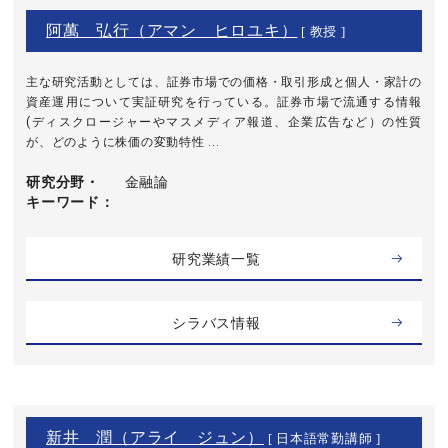
阿萬 弘行（アマン ヒロユキ）
[ 教授 ]
主な研究活動としては、証券市場での価格・取引形成と個人・家計の
資産運用について実証研究を行っている。証券市場で流通する情報
(ディスクロージャーやマスメディア報道、企業広告など）の性質
が、どのように株価の変動特性 ...
研究分野・
金融論
キーワード
研究業績一覧
シラバス情報
新井 潤（アライ ジュン）
[ 日本語常勤講師 ]