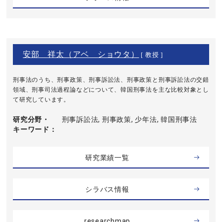
安部 祥太（アベ ショウタ）
[ 教授 ]
刑事法のうち、刑事政策、刑事訴訟法、刑事政策と刑事訴訟法の交錯
領域、刑事司法過程論などについて、韓国刑事法を主な比較対象とし
て研究しています。
研究分野・
刑事訴訟法, 刑事政策, 少年法, 韓国刑事法
キーワード
研究業績一覧
シラバス情報
researchmap