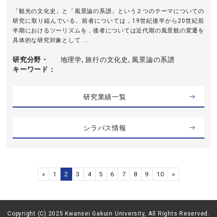
「観光の文化史」と「風景論の系譜」という２つのテーマについての
研究に取り組んでいる。前者については，19世紀後半から20世紀前
半期におけるツーリズムを，後者については近代期の風景観の変遷を
具体的な研究対象として ...
研究分野・
地理学, 旅行の文化史, 風景論の系譜
キーワード
研究業績一覧
シラバス情報
«
1
2
3
4
5
6
7
8
9
10
»
Copyright (C) 2025 Kwansei Gakuin University, All Rights Reserved.