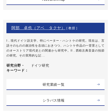
阿部 卓也（アベ タクヤ）
[ 教授 ]
I．現代ドイツ語文学、特にペーター・ハントケの研究。現在は、言
語そのものの政治性を念頭におきつつ、ハントケ作品の一背景として
のオーストリア現代史との関連から研究中。II．西欧古典音楽の拍節
の研究。その実用的な記 ...
研究分野・
ドイツ研究
キーワード
研究業績一覧
シラバス情報