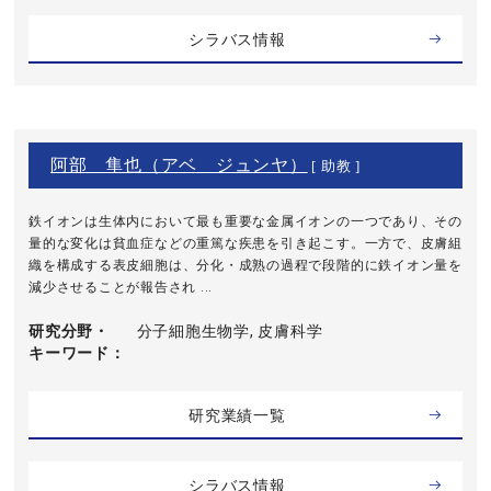
シラバス情報
阿部 隼也（アベ ジュンヤ）
[ 助教 ]
鉄イオンは生体内において最も重要な金属イオンの一つであり、その
量的な変化は貧血症などの重篤な疾患を引き起こす。一方で、皮膚組
織を構成する表皮細胞は、分化・成熟の過程で段階的に鉄イオン量を
減少させることが報告され ...
研究分野・
分子細胞生物学, 皮膚科学
キーワード
研究業績一覧
シラバス情報