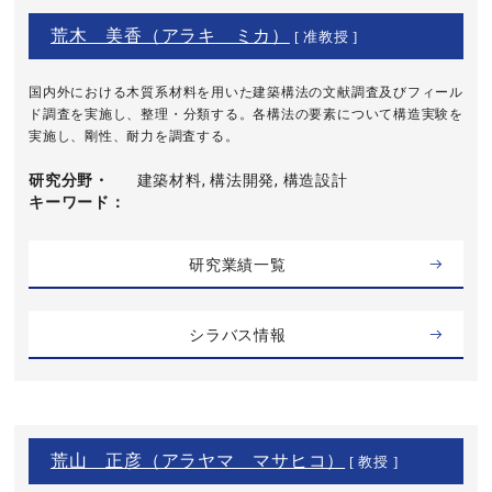
荒木 美香（アラキ ミカ）
[ 准教授 ]
国内外における木質系材料を用いた建築構法の文献調査及びフィール
ド調査を実施し、整理・分類する。各構法の要素について構造実験を
実施し、剛性、耐力を調査する。
研究分野・
建築材料, 構法開発, 構造設計
キーワード
研究業績一覧
シラバス情報
荒山 正彦（アラヤマ マサヒコ）
[ 教授 ]