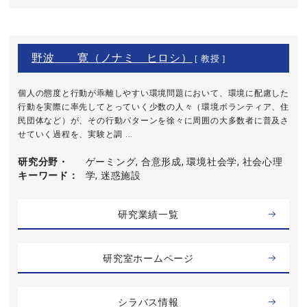
野波 寛（ノナミ ヒロシ）
[ 教授 ]
個人の態度と行動が乖離しやすい環境問題において、環境に配慮した
行動を実際に率先してとっていく少数の人々（環境ボランティア、住
民団体など）が、その行動パターンを徐々に周囲の大多数者に普及さ
せていく過程を、実験と調 ...
研究分野・
ゲーミング, 合意形成, 環境社会学, 社会心理
キーワード
学, 迷惑施設
研究業績一覧
研究室ホームページ
シラバス情報