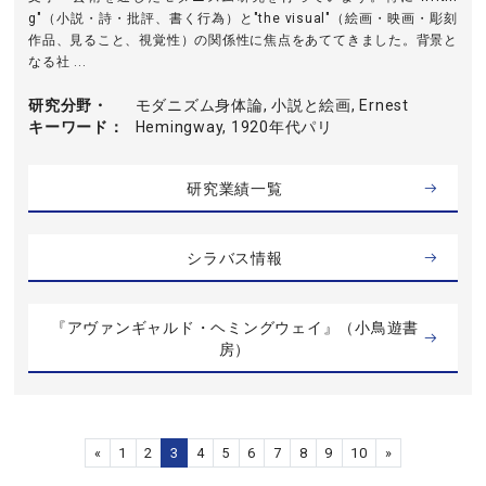
g"（小説・詩・批評、書く行為）と"the visual"（絵画・映画・彫刻
作品、見ること、視覚性）の関係性に焦点をあててきました。背景と
なる社 ...
研究分野・
モダニズム身体論, 小説と絵画, Ernest
キーワード
Hemingway, 1920年代パリ
研究業績一覧
シラバス情報
『アヴァンギャルド・ヘミングウェイ』（小鳥遊書
房）
«
1
2
3
4
5
6
7
8
9
10
»