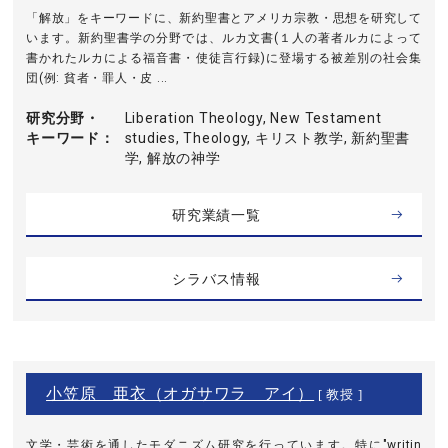
「解放」をキーワードに、新約聖書とアメリカ宗教・思想を研究して
います。新約聖書学の分野では、ルカ文書(１人の著者ルカによって
書かれたルカによる福音書・使徒言行録)に登場する被差別の社会集
団(例: 貧者・罪人・皮 ...
研究分野・
Liberation Theology, New Testament
キーワード
studies, Theology, キリスト教学, 新約聖書
学, 解放の神学
研究業績一覧
シラバス情報
小笠原 亜衣（オガサワラ アイ）
[ 教授 ]
文学・芸術を通したモダニズム研究を行っています。特に"writin