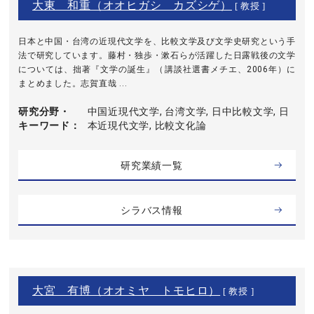
大東 和重（オオヒガシ カズシゲ）
[ 教授 ]
日本と中国・台湾の近現代文学を、比較文学及び文学史研究という手
法で研究しています。藤村・独歩・漱石らが活躍した日露戦後の文学
については、拙著『文学の誕生』（講談社選書メチエ、2006年）に
まとめました。志賀直哉 ...
研究分野・
中国近現代文学, 台湾文学, 日中比較文学, 日
キーワード
本近現代文学, 比較文化論
研究業績一覧
シラバス情報
大宮 有博（オオミヤ トモヒロ）
[ 教授 ]