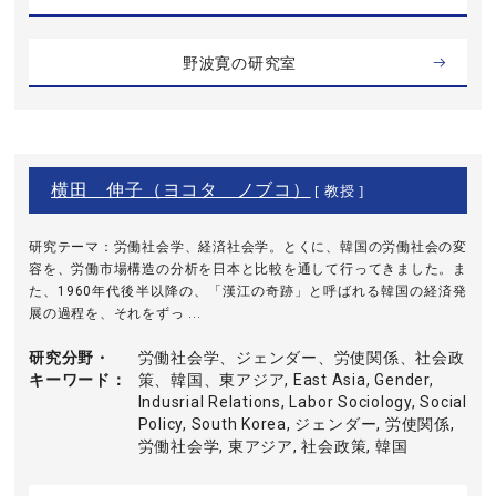
野波寛の研究室
横田 伸子（ヨコタ ノブコ）
[ 教授 ]
研究テーマ：労働社会学、経済社会学。とくに、韓国の労働社会の変
容を、労働市場構造の分析を日本と比較を通して行ってきました。ま
た、1960年代後半以降の、「漢江の奇跡」と呼ばれる韓国の経済発
展の過程を、それをずっ ...
研究分野・
労働社会学、ジェンダー、労使関係、社会政
キーワード
策、韓国、東アジア, East Asia, Gender,
Indusrial Relations, Labor Sociology, Social
Policy, South Korea, ジェンダー, 労使関係,
労働社会学, 東アジア, 社会政策, 韓国