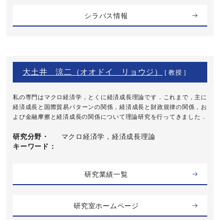
シラバス情報
大土井 涼二（オオドイ リョウジ）
[ 教授 ]
私の専門はマクロ経済学，とくに経済成長理論です．これまで，主に
経済成長と国際貿易パターンの関係，経済成長と財政規律の関係，お
よび金融摩擦と経済成長の関係について理論研究を行ってきました．
研究分野・
マクロ経済学，経済成長理論
キーワード
研究業績一覧
研究室ホームページ