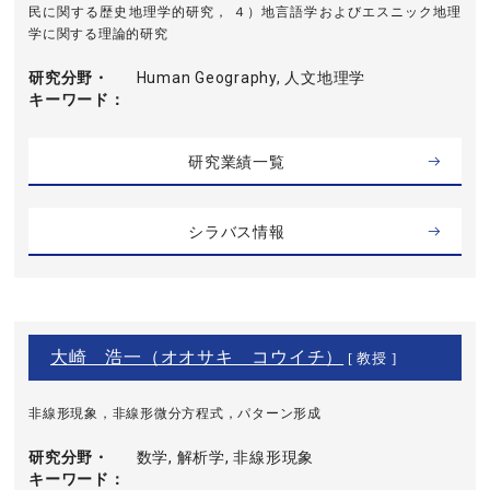
民に関する歴史地理学的研究， ４）地言語学およびエスニック地理
学に関する理論的研究
研究分野・
Human Geography, 人文地理学
キーワード
研究業績一覧
シラバス情報
大崎 浩一（オオサキ コウイチ）
[ 教授 ]
非線形現象，非線形微分方程式，パターン形成
研究分野・
数学, 解析学, 非線形現象
キーワード