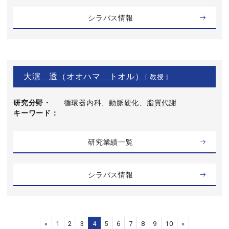
シラバス情報
大濵 透（オオハマ トオル）
[ 教授 ]
研究分野・
循環器内科、動脈硬化、脂質代謝
キーワード
研究業績一覧
シラバス情報
«
1
2
3
4
5
6
7
8
9
10
»