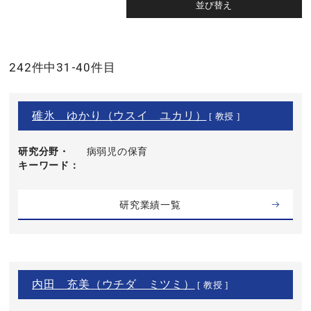
242件中31-40件目
碓氷 ゆかり（ウスイ ユカリ）
[ 教授 ]
研究分野・
病弱児の保育
キーワード
研究業績一覧
内田 充美（ウチダ ミツミ）
[ 教授 ]