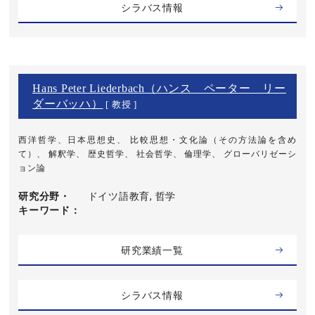
シラバス情報
Hans Peter Liederbach（ハンス ペーター リー
ダーバッハ）
[ 教授 ]
西洋哲学、日本思想史、 比較思想・文化論（その方法論を含め
て）、 解釈学、 歴史哲学、 社会哲学、 倫理学、 グローバリゼーシ
ョン論
研究分野・
ドイツ語教育, 哲学
キーワード
研究業績一覧
シラバス情報