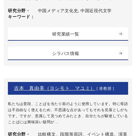
研究分野・
中国メディア文化史, 中国近現代文学
キーワード
研究業績一覧
シラバス情報
吉本 真由美（ヨシモト マユミ）
[ 准教授 ]
私たちは普段、ことばを当たり前のように使用しています。特に母語
は不自由なく使えるため、不思議な点があってもそれを見落としがち
です。ですが、意識して見つめてみたとき、自分たちが駆使している
ことばには興味深い疑問が ...
研究分野・
比較構文、段階形容詞、イベント構造、演算