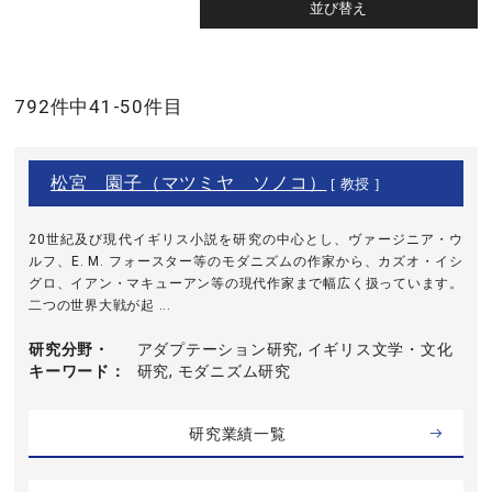
792件中41-50件目
松宮 園子（マツミヤ ソノコ）
[ 教授 ]
20世紀及び現代イギリス小説を研究の中心とし、ヴァージニア・ウ
ルフ、E. M. フォースター等のモダニズムの作家から、カズオ・イシ
グロ、イアン・マキューアン等の現代作家まで幅広く扱っています。
二つの世界大戦が起 ...
研究分野・
アダプテーション研究, イギリス文学・文化
キーワード
研究, モダニズム研究
研究業績一覧