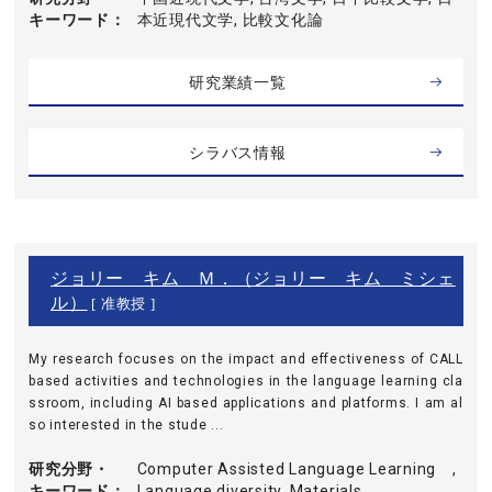
キーワード
本近現代文学, 比較文化論
研究業績一覧
シラバス情報
ジョリー キム Ｍ．（ジョリー キム ミシェ
ル）
[ 准教授 ]
My research focuses on the impact and effectiveness of CALL
based activities and technologies in the language learning cla
ssroom, including AI based applications and platforms. I am al
so interested in the stude ...
研究分野・
Computer Assisted Language Learning ,
キーワード
Language diversity, Materials