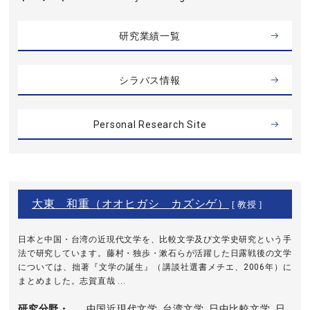
研究業績一覧
シラバス情報
Personal Research Site
大東 和重（オオヒガシ カズシゲ）
[ 教授 ]
日本と中国・台湾の近現代文学を、比較文学及び文学史研究という手
法で研究しています。藤村・独歩・漱石らが活躍した日露戦後の文学
については、拙著『文学の誕生』（講談社選書メチエ、2006年）に
まとめました。志賀直哉 ...
研究分野・
中国近現代文学, 台湾文学, 日中比較文学, 日