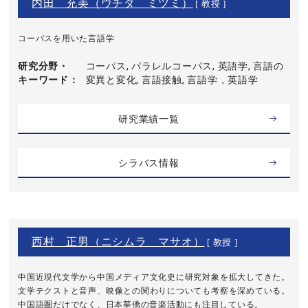
内田 充美（ウチダ ミツミ）
[ 教授 ]
コーパスを用いた言語学
研究分野・
コーパス, パラレルコーパス, 英語学, 言語の
キーワード
変異と変化, 言語接触, 言語学，英語学
研究業績一覧
シラバス情報
西村 正男（ニシムラ マサオ）
[ 教授 ]
中国近現代文学から中国メディア文化史に研究対象を拡大してきた。
文学テクストと音声、映像との関わりについても考察を深めている。
中国語圏だけでなく、日本華僑の音楽活動にも注目している。