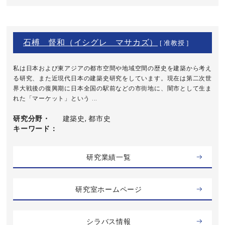
石榑 督和（イシグレ マサカズ）
[ 准教授 ]
私は日本および東アジアの都市空間や地域空間の歴史を建築から考え
る研究、また近現代日本の建築史研究をしています。現在は第二次世
界大戦後の復興期に日本全国の駅前などの市街地に、闇市として生ま
れた「マーケット」という ...
研究分野・
建築史, 都市史
キーワード
研究業績一覧
研究室ホームページ
シラバス情報