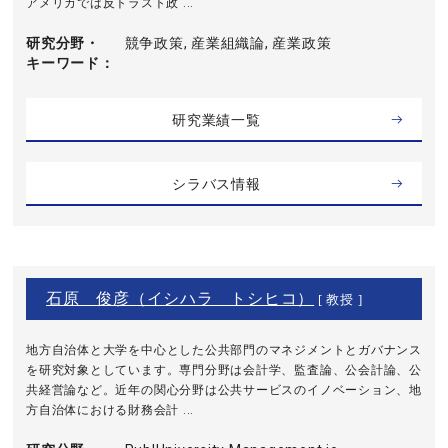
アメリカでは反トラスト政 ...
研究分野・
競争政策, 産業組織論, 産業政策
キーワード
研究業績一覧
シラバス情報
石原 俊彦（イシハラ トシヒコ）
[ 教授 ]
地方自治体と大学を中心とした公共部門のマネジメントとガバナンス
を研究対象としています。専門分野は会計学、監査論、公会計論、公
共経営論など。近年の関心分野は公共サービスのイノベーション、地
方自治体における財務会計 ...