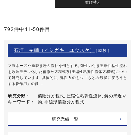
792件中41-50件目
石垣 祐輔（イシガキ ユウスケ）
[ 助教 ]
マヨネーズや歯磨き粉の流れを例とする, 弾性力付き圧縮性粘性流れ
を数理モデル化した偏微分方程式系(圧縮性粘弾性流体方程式)につい
て研究しています. 具体的に, 弾性力のもつ「もとの形状に戻ろうと
する反作用」の影 ...
研究分野・
偏微分方程式, 圧縮性粘弾性流体, 解の漸近挙
キーワード
動, 非線形偏微分方程式
研究業績一覧