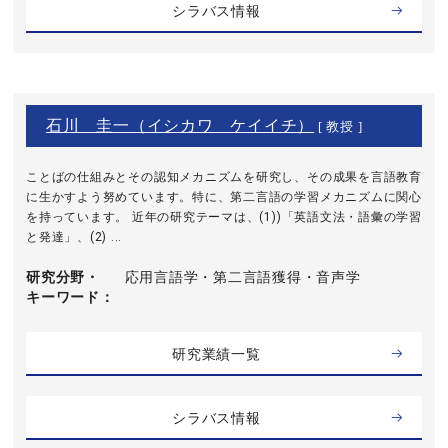
シラバス情報
石川 圭一（イシカワ ケイイチ）
[ 教授 ]
ことばの仕組みとその認知メカニズムを研究し、その成果を言語教育
に生かすよう努めています。特に、第二言語の学習メカニズムに関心
を持っています。 近年の研究テーマは、(1))「英語文法・語彙の学習
と発達」、(2) ...
研究分野・
応用言語学・第二言語獲得・音声学
キーワード
研究業績一覧
シラバス情報