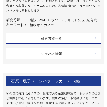
訳」というプロセスによって合成されます。翻訳には、タンパク質を
合成する装置のリボソームをはじめ、遺伝情報が記されたmRNA、タ
ンパク質の素材となるア ...
研究分野・
翻訳, RNA, リボソーム, 遺伝子発現, 光合成,
キーワード
植物オルガネラ
研究業績一覧
シラバス情報
石原 敬子（イシハラ タカコ）
[ 教授 ]
私の専門分野は経済学の一領域である産業組織論で、競争政策の理論
と実際を中心に研究しています。競争政策は、市場経済において公正
で自由な競争的環境を形成・維持する役割を担っていますが、とくに