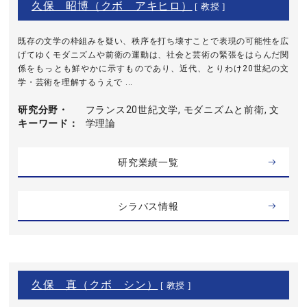
久保 昭博（クボ アキヒロ）
[ 教授 ]
既存の文学の枠組みを疑い、秩序を打ち壊すことで表現の可能性を広
げてゆくモダニズムや前衛の運動は、社会と芸術の緊張をはらんだ関
係をもっとも鮮やかに示すものであり、近代、とりわけ20世紀の文
学・芸術を理解するうえで ...
研究分野・
フランス20世紀文学, モダニズムと前衛, 文
キーワード
学理論
研究業績一覧
シラバス情報
久保 真（クボ シン）
[ 教授 ]