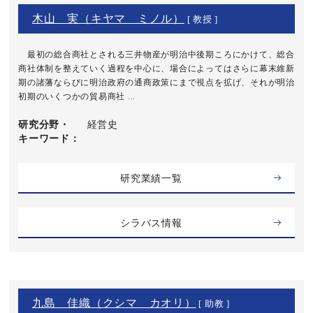
木山 実（キヤマ ミノル）
[ 教授 ]
最初の総合商社とされる三井物産が明治中後期ころにかけて、総合
商社体制を整えていく過程を中心に、場合によってはさらに幕末維新
期の諸藩ならびに明治政府の通商政策にまで視点を拡げ、それが明治
初期のいくつかの貿易商社 ...
研究分野・
経営史
キーワード
研究業績一覧
シラバス情報
九島 佳織（クシマ カオリ）
[ 助教 ]