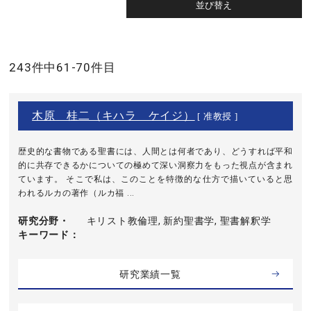
243件中61-70件目
木原 桂二（キハラ ケイジ）
[ 准教授 ]
歴史的な書物である聖書には、人間とは何者であり、どうすれば平和
的に共存できるかについての極めて深い洞察力をもった視点が含まれ
ています。 そこで私は、このことを特徴的な仕方で描いていると思
われるルカの著作（ルカ福 ...
研究分野・
キリスト教倫理, 新約聖書学, 聖書解釈学
キーワード
研究業績一覧