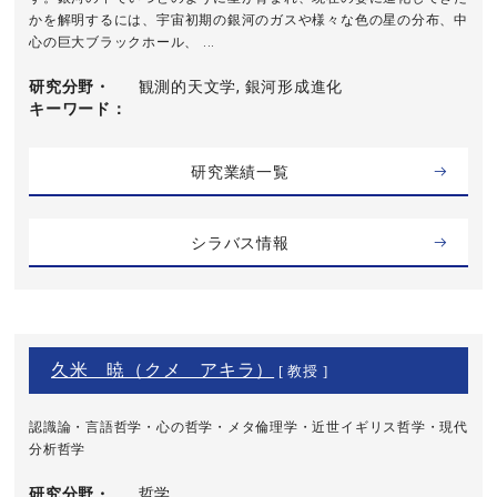
かを解明するには、宇宙初期の銀河のガスや様々な色の星の分布、中
心の巨大ブラックホール、 ...
研究分野・
観測的天文学, 銀河形成進化
キーワード
研究業績一覧
シラバス情報
久米 暁（クメ アキラ）
[ 教授 ]
認識論・言語哲学・心の哲学・メタ倫理学・近世イギリス哲学・現代
分析哲学
研究分野・
哲学