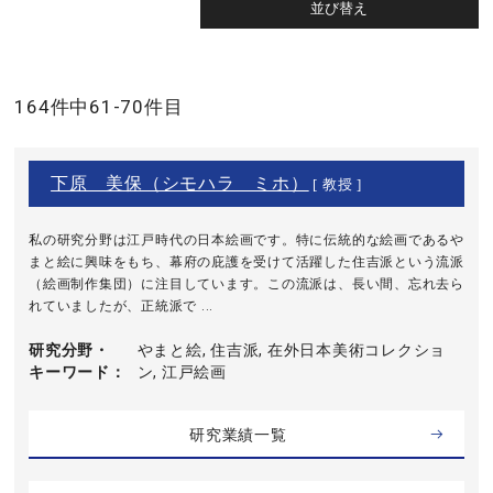
164件中61-70件目
下原 美保（シモハラ ミホ）
[ 教授 ]
私の研究分野は江戸時代の日本絵画です。特に伝統的な絵画であるや
まと絵に興味をもち、幕府の庇護を受けて活躍した住吉派という流派
（絵画制作集団）に注目しています。この流派は、長い間、忘れ去ら
れていましたが、正統派で ...
研究分野・
やまと絵, 住吉派, 在外日本美術コレクショ
キーワード
ン, 江戸絵画
研究業績一覧