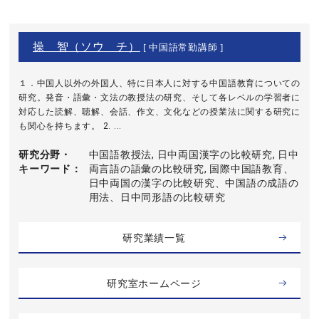
操 智（ソウ チ）
[ 中国語常勤講師 ]
１．中国人以外の外国人、特に日本人に対する中国語教育についての
研究。発音・語彙・文法の教授法の研究、そして各レベルの学習者に
対応した読解、聴解、会話、作文、文化などの授業法に関する研究に
も関心を持ちます。 2. ...
研究分野・
中国語教授法, 日中両国漢字の比較研究, 日中
キーワード
両言語の語彙の比較研究, 国際中国語教育、
日中両国の漢字の比較研究、中国語の成語の
用法、日中同形語の比較研究
研究業績一覧
研究室ホームページ