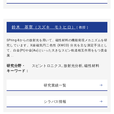
鈴木 基寛（スズキ モトヒロ）
[ 教授 ]
SPring-8からの放射光を用いて、磁性材料の機能発現メカニズムを研
究しています。X線磁気円二色性 (XMCD) 分光を主な測定手法とし
て、白金(Pt)や金(Au)といった大きなスピン軌道相互作用をもつ貴金
属 ...
研究分野・
スピントロニクス, 放射光分析, 磁性材料
キーワード
研究業績一覧
シラバス情報