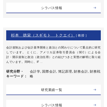
シラバス情報
杉本 徳栄（スギモト トクエイ）
[ 教授 ]
会計規制および会計基準開発と政治との関わりについて重点的に研究
しています。 とくに、アメリカ証券取引委員会（SEC）による会
計・開示規制と政治（政治任用）との結びつきと実態の解明に取り組
んでいます。同時に、IF ...
研究分野・
会計学, 国際会計, 簿記原理, 財務会計, 財務戦
キーワード
略
研究業績一覧
シラバス情報