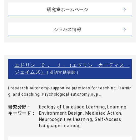
研究室ホームページ
シラバス情報
エドリン Ｃ． Ｊ．（エドリン カーティス
ジェイムズ）
[ 英語常勤講師 ]
I research autonomy-supportive practices for teaching, learnin
g, and coaching. Psychological autonomy sup ...
研究分野・
Ecology of Language Learning, Learning
キーワード
Environment Design, Mediated Action,
Neurocognitive Learning, Self-Access
Language Learning