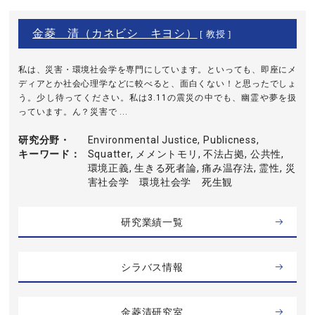
金菱 清（カネビシ キヨシ）
[ 教授 ]
私は、災害・環境社会学を専門にしています。といっても、即座にメ
ディアとか社会心理学などに較べると、面白くない！と思ったでしょ
う。少し待ってください。私は3.11の震災の中でも、幽霊や夢を扱
っています。ん？災害で ...
研究分野・
Environmental Justice, Publicness,
キーワード
Squatter, メメントモリ, 不法占拠, 公共性,
環境正義, 生きる死者論, 痛み温存法, 霊性, 災
害社会学 環境社会学 死生観
研究業績一覧
シラバス情報
金菱清研究室