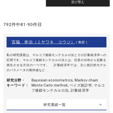
792件中81-90件目
宮脇 幸治（ミヤワキ コウジ）
[ 教授 ]
私の研究課題は、マルコフ連鎖モンテカルロ法とその計量経済学への
応用です。マルコフ連鎖モンテカルロ法とは、任意の分布から乱数を
発生させる方法の一つです。 計量経済学では、主に統計的モデル
のパラメータの期待値など ...
研究分野・
Bayesian econometrics, Markov chain
キーワード
Monte Carlo method, ベイズ統計学, マルコ
フ連鎖モンテカルロ法, 計量経済学
研究業績一覧