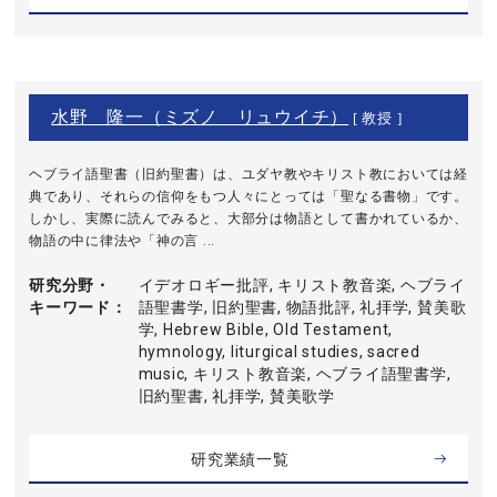
水野 隆一（ミズノ リュウイチ）
[ 教授 ]
ヘブライ語聖書（旧約聖書）は、ユダヤ教やキリスト教においては経
典であり、それらの信仰をもつ人々にとっては「聖なる書物」です。
しかし、実際に読んでみると、大部分は物語として書かれているか、
物語の中に律法や「神の言 ...
研究分野・
イデオロギー批評, キリスト教音楽, ヘブライ
キーワード
語聖書学, 旧約聖書, 物語批評, 礼拝学, 賛美歌
学, Hebrew Bible, Old Testament,
hymnology, liturgical studies, sacred
music, キリスト教音楽, ヘブライ語聖書学,
旧約聖書, 礼拝学, 賛美歌学
研究業績一覧