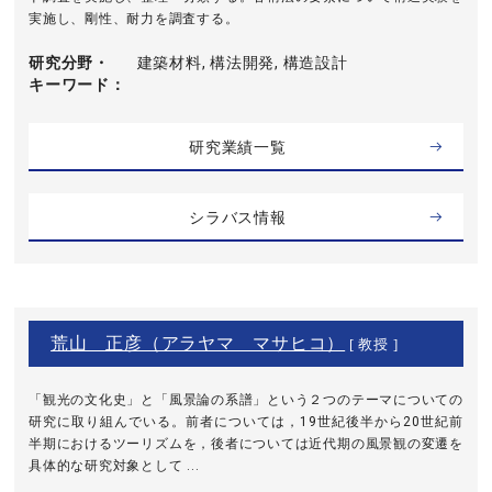
実施し、剛性、耐力を調査する。
研究分野・
建築材料, 構法開発, 構造設計
キーワード
研究業績一覧
シラバス情報
荒山 正彦（アラヤマ マサヒコ）
[ 教授 ]
「観光の文化史」と「風景論の系譜」という２つのテーマについての
研究に取り組んでいる。前者については，19世紀後半から20世紀前
半期におけるツーリズムを，後者については近代期の風景観の変遷を
具体的な研究対象として ...