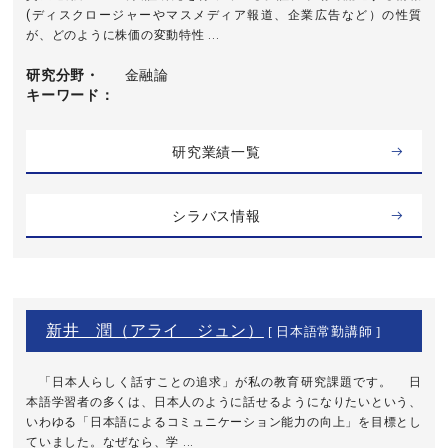
(ディスクロージャーやマスメディア報道、企業広告など）の性質
が、どのように株価の変動特性 ...
研究分野・
金融論
キーワード
研究業績一覧
シラバス情報
新井 潤（アライ ジュン）
[ 日本語常勤講師 ]
「日本人らしく話すことの追求」が私の教育研究課題です。 日
本語学習者の多くは、日本人のように話せるようになりたいという、
いわゆる「日本語によるコミュニケーション能力の向上」を目標とし
ていました。なぜなら、学 ...