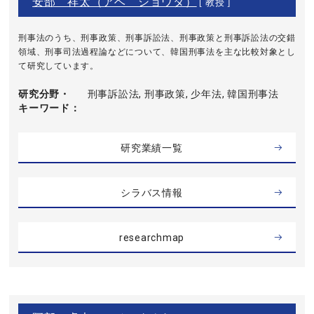
安部 祥太（アベ ショウタ）
[ 教授 ]
刑事法のうち、刑事政策、刑事訴訟法、刑事政策と刑事訴訟法の交錯
領域、刑事司法過程論などについて、韓国刑事法を主な比較対象とし
て研究しています。
研究分野・
刑事訴訟法, 刑事政策, 少年法, 韓国刑事法
キーワード
研究業績一覧
シラバス情報
researchmap