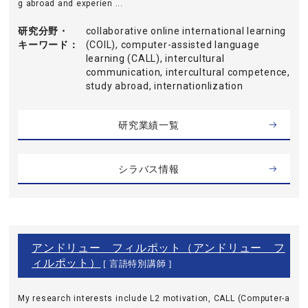
g abroad and experien ...
研究分野・
collaborative online international learning
キーワード
(COIL), computer-assisted language
learning (CALL), intercultural
communication, intercultural competence,
study abroad, internationlization
研究業績一覧
シラバス情報
アンドリュー フィルポット（アンドリュー フ
ィルポット）
[ 言語特別講師 ]
My research interests include L2 motivation, CALL (Computer-a