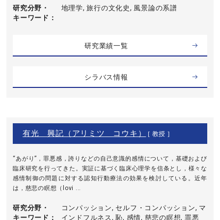
研究分野・
地理学, 旅行の文化史, 風景論の系譜
キーワード
研究業績一覧
シラバス情報
有光 興記（アリミツ コウキ）
[ 教授 ]
“あがり”，罪悪感，誇りなどの自己意識的感情について，基礎および
臨床研究を行ってきた。実証に基づく臨床心理学を信条とし，様々な
感情制御の問題に対する認知行動療法の効果を検討している。近年
は，慈悲の瞑想（lovi ...
研究分野・
コンパッション, セルフ・コンパッション, マ
キーワード
インドフルネス, 恥, 感情, 慈悲の瞑想, 罪悪