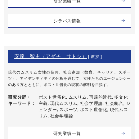
研究業績一覧
シラバス情報
安達 智史（アダチ サトシ）
[ 教授 ]
現代のムスリム女性の信仰、社会参加（教育、キャリア、スポー
ツ）、アイデンティティの分析を通じて、女性たちのエージェンシー
のあり方とともに、ポスト世俗化の現状の解明を目指す。
研究分野・
ポスト世俗化, ムスリム, 再帰的近代, 多文化
キーワード
主義, 現代ムスリム, 社会学理論, 社会統合, ジ
ェンダー, スポーツ, ポスト世俗化, 現代ムス
リム, 社会学理論
研究業績一覧