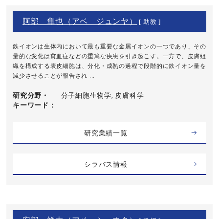
阿部 隼也（アベ ジュンヤ）
[ 助教 ]
鉄イオンは生体内において最も重要な金属イオンの一つであり、その
量的な変化は貧血症などの重篤な疾患を引き起こす。一方で、皮膚組
織を構成する表皮細胞は、分化・成熟の過程で段階的に鉄イオン量を
減少させることが報告され ...
研究分野・
分子細胞生物学, 皮膚科学
キーワード
研究業績一覧
シラバス情報