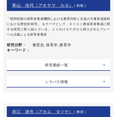
青山 佳代（アオヤマ カヨ）
[ 助教 ]
「昭和初期の保育者養成機関における教育内容と生徒の力量形成過程
における歴史的研究」 をテーマとして、キリスト教保育者養成に関
する研究に取り組んでいる。 とりわけカナダから移入されたフレー
ベル主義による保育者養成 ...
研究分野・
教育史, 保育学, 教育学
キーワード
研究業績一覧
シラバス情報
赤江 達也（アカエ タツヤ）
[ 教授 ]