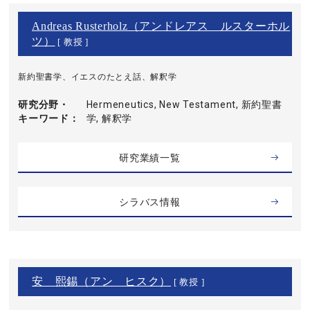
Andreas Rusterholz（アンドレアス ルスターホル
ツ）
[ 教授 ]
新約聖書学、イエスのたとえ話、解釈学
研究分野・
Hermeneutics, New Testament, 新約聖書
キーワード
学, 解釈学
研究業績一覧
シラバス情報
安 熙錫（アン ヒスク）
[ 教授 ]