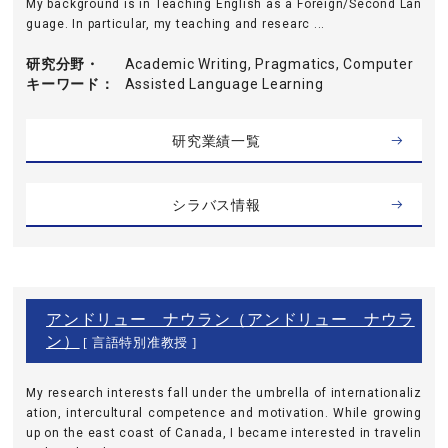
My background is in Teaching English as a Foreign/Second Lan
guage. In particular, my teaching and researc ...
研究分野・
Academic Writing, Pragmatics, Computer
キーワード
Assisted Language Learning
研究業績一覧
シラバス情報
アンドリュー ナウラン（アンドリュー ナウラ
ン）
[ 言語特別准教授 ]
My research interests fall under the umbrella of internationaliz
ation, intercultural competence and motivation. While growing
up on the east coast of Canada, I became interested in travelin