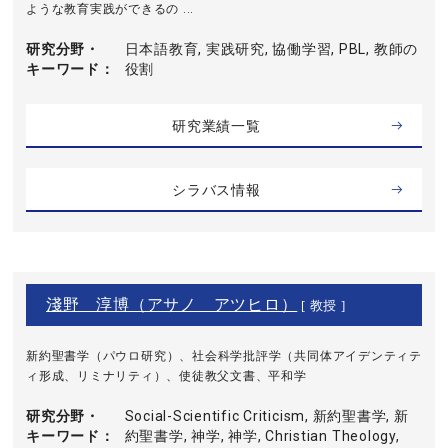
ような教育実践ができるの ...
研究分野・
日本語教育, 実践研究, 協働学習, PBL, 教師の
キーワード
役割
研究業績一覧
シラバス情報
淺野 淳博（アサノ アツヒロ）
[ 教授 ]
新約聖書学（パウロ研究）、社会科学批評学（共同体アイデンティテ
ィ形成、リミナリティ）、使徒教父文書、平和学
研究分野・
Social-Scientific Criticism, 新約聖書学, 新
キーワード
約聖書学, 神学, 神学, Christian Theology,