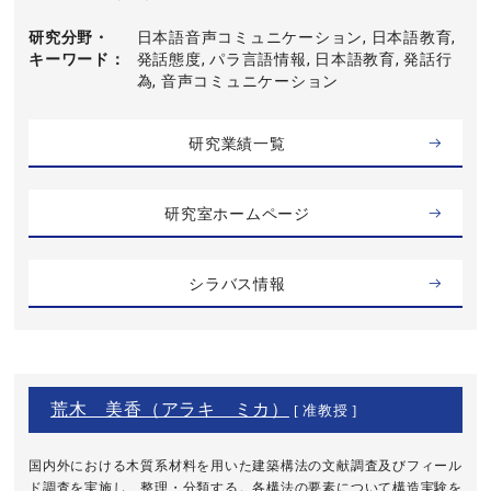
研究分野・
日本語音声コミュニケーション, 日本語教育,
キーワード
発話態度, パラ言語情報, 日本語教育, 発話行
為, 音声コミュニケーション
研究業績一覧
研究室ホームページ
シラバス情報
荒木 美香（アラキ ミカ）
[ 准教授 ]
国内外における木質系材料を用いた建築構法の文献調査及びフィール
ド調査を実施し、整理・分類する。各構法の要素について構造実験を