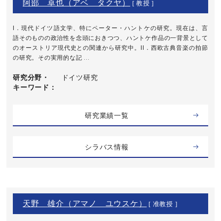
阿部 卓也（アベ タクヤ）
[ 教授 ]
I．現代ドイツ語文学、特にペーター・ハントケの研究。現在は、言
語そのものの政治性を念頭におきつつ、ハントケ作品の一背景として
のオーストリア現代史との関連から研究中。II．西欧古典音楽の拍節
の研究。その実用的な記 ...
研究分野・
ドイツ研究
キーワード
研究業績一覧
シラバス情報
天野 雄介（アマノ ユウスケ）
[ 准教授 ]