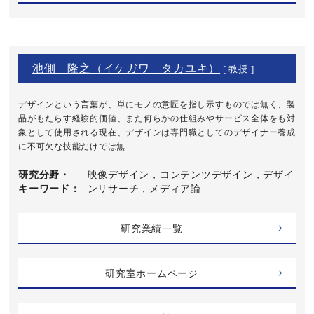
池側 隆之（イケガワ タカユキ）
[ 教授 ]
デザインという言葉が、単にモノの意匠を指し示すものでは無く、製
品がもたらす経験的価値、また何らかの仕組みやサービス全体をも対
象として使用される現在、デザインは専門職としてのデザイナー養成
に不可欠な技能だけでは無 ...
研究分野・
映像デザイン，コンテンツデザイン，デザイ
キーワード
ンリサーチ，メディア論
研究業績一覧
研究室ホームページ