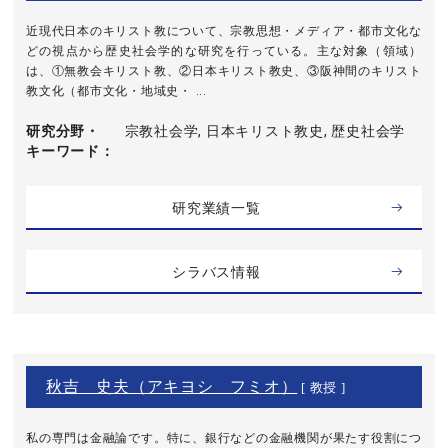
近現代日本のキリスト教について、宗教思想・メディア・都市文化な
どの視点から歴史社会学的な研究を行っている。主な対象（領域）
は、①無教会キリスト教、②日本キリスト教史、③阪神間のキリスト
教文化（都市文化・地域史・ ...
研究分野・
宗教社会学, 日本キリスト教史, 歴史社会学
キーワード
研究業績一覧
シラバス情報
秋吉 史夫（アキヨシ フミオ）
[ 教授 ]
私の専門は金融論です。特に、銀行などの金融機関が果たす役割につ