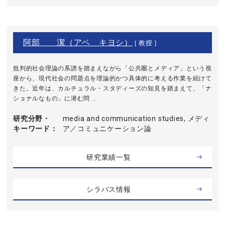
阿部 潔（アベ キヨシ）
[ 教授 ]
批判的社会理論の系譜を踏まえながら「公共圏とメディア」という視
座から、現代社会の問題点を理論的かつ具体的に考える作業を続けて
きた。近年は、カルチュラル・スタディーズの知見を踏まえて、「ナ
ショナルなもの」に潜む問 ...
研究分野・
media and communication studies, メディ
キーワード
ア／コミュニケーション論
研究業績一覧
シラバス情報