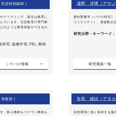
淺野 淳博（アサノ
[ 言語特別講師 ]
やライティング，最近は教育に
新約聖書学（パウロ研究）
んでいます。言語教育の専門家
リミナリティ）、使徒教父
どのような教育実践ができるの
研究分野・
キーワード
研究, 協働学習, PBL, 教師
シラバス情報
研究業績一覧
安髙 雄治（アタカ
 准教授 ]
す。新人教師もベテラン教師も
自然環境に強く依存する集