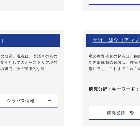
天野 雄介（アマノ
 ]
ケの研究。現在は、言語そのもの
私の教育研究の起点は、内
背景としてのオーストリア現代
や内部統制の領域は、理論
研究。その実用的な記 ...
場に立ち、これまでこれら
...
研究分野・
キーワード
シラバス情報
研究業績一覧