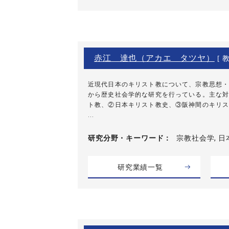
赤江 達也（アカエ タツヤ）
[ 教
近現代日本のキリスト教について、宗教思想・
から歴史社会学的な研究を行っている。主な対
ト教、②日本キリスト教史、③阪神間のキリス
...
研究分野・
キーワード
宗教社会学, 日
研究業績一覧