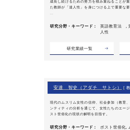
成長し続けるための努力を積み重ねることが重
た教師が「達人性」を身につける上で重要な要
...
研究分野・
キーワード
英語教育法 , 
人性
研究業績一覧
安達 智史（アダチ サトシ）
[ 教
現代のムスリム女性の信仰、社会参加（教育、
ンティティの分析を通じて、女性たちのエージ
スト世俗化の現状の解明を目指す。
研究分野・
キーワード
ポスト世俗化, 