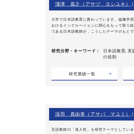
淺津 嘉之（アサヅ ヨシユキ）
大学で日本語教育に携わっています。協働学習
おけるインクルージョンに関心をもって取り組
である日本語教師が，こうしたテーマのもとで
...
研究分野・
キーワード
日本語教育, 実践
の役割
研究業績一覧
浅羽 真由美（アサバ マユミ）
[
言語教師の「達人性」を研究テーマとしていま