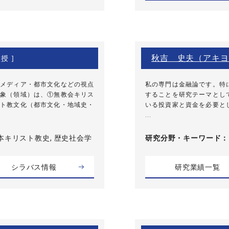
秋吉 史夫（アキヨ
授 ]
メディア・都市文化などの視点
私の専門は金融論です。特
象（領域）は、①無教会キリス
することを研究テーマとし
ト教文化（都市文化・地域史・
いる投資家と資金を必要と
...
本キリスト教史, 歴史社会学
研究分野・
キーワード
シラバス情報
研究業績一覧