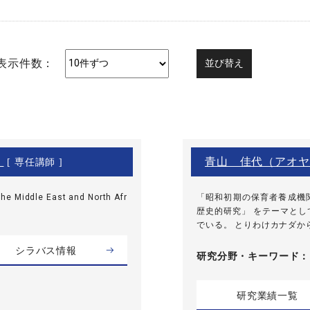
表示件数：
）
青山 佳代（アオヤ
[ 専任講師 ]
he Middle East and North Afr
「昭和初期の保育者養成機
歴史的研究」 をテーマと
でいる。 とりわけカナダから
シラバス情報
研究分野・
キーワード
研究業績一覧