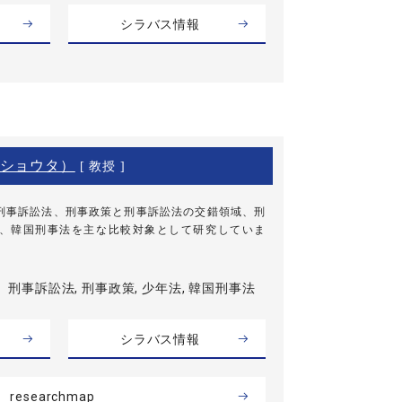
シラバス情報
ショウタ）
[ 教授 ]
刑事訴訟法、刑事政策と刑事訴訟法の交錯領域、刑
、韓国刑事法を主な比較対象として研究していま
刑事訴訟法, 刑事政策, 少年法, 韓国刑事法
シラバス情報
researchmap