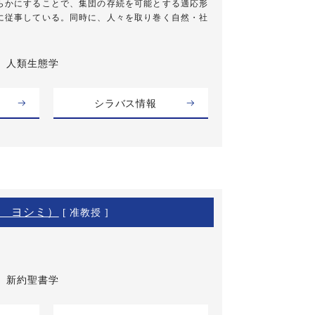
らかにすることで、集団の存続を可能とする適応形
に従事している。同時に、人々を取り巻く自然・社
人類生態学
シラバス情報
 ヨシミ）
[ 准教授 ]
新約聖書学