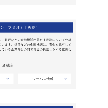
シ フミオ）
[ 教授 ]
に、銀行などの金融機関が果たす役割について分析
ています。銀行などの金融機関は、資金を保有して
している企業等との間で資金の橋渡しをする重要な
金融論
シラバス情報