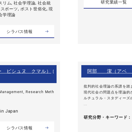
研究業績一覧
スリム, 社会学理論, 社会統
 スポーツ, ポスト世俗化, 現
社会学理論
シラバス情報
ー ビシュヌ クマル）
阿部 潔（アベ 
[
批判的社会理論の系譜を踏
, Management, Research Meth
現代社会の問題点を理論的
ルチュラル・スタディーズ
...
in Japan
研究分野・
キーワード
シラバス情報