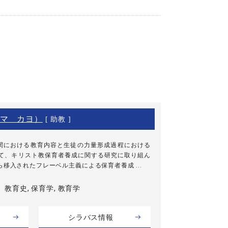
マ カヨ）
[ 助教 ]
関における教育内容と生徒の力量形成過程における
して、キリスト教保育者養成に関する研究に取り組ん
移入されたフレーベル主義による保育者養成 ...
教育史, 保育学, 教育学
シラバス情報