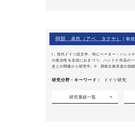
阿部 卓也（アベ タクヤ）
[ 教授
I．現代ドイツ語文学、特にペーター・ハント
の政治性を念頭におきつつ、ハントケ作品の一
史との関連から研究中。II．西欧古典音楽の拍節の
研究分野・
キーワード
ドイツ研究
研究業績一覧