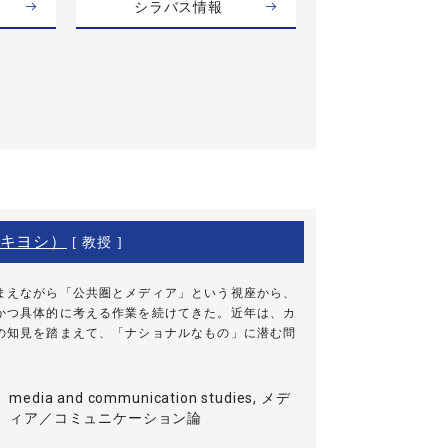
シラバス情報
キヨシ）
[ 教授 ]
まえながら「公共圏とメディア」という視座から、
かつ具体的に考える作業を続けてきた。近年は、カ
の知見を踏まえて、「ナショナルなもの」に潜む問
media and communication studies, メデ
ィア／コミュニケーション論