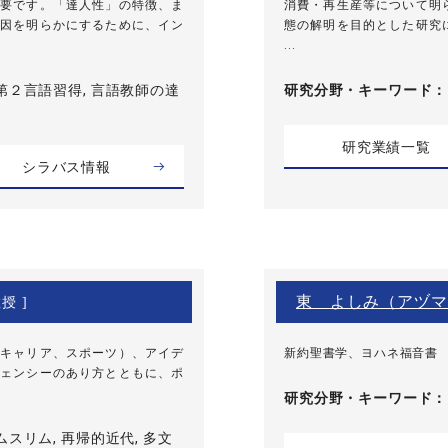
要です。「達人性」の特徴、ま
消費・再生産等について明
因を明らかにするために、イン
態の解明を目的とした研究
...
第２言語習得, 言語教師の達
研究分野・
キーワード
研究業績一覧
シラバス情報
東 よしみ（アヅマ
授 ]
キャリア、スポーツ）、アイデ
新約聖書学、ヨハネ福音書
ェンシーのあり方とともに、ポ
研究分野・
キーワード
ムスリム, 再帰的近代, 多文