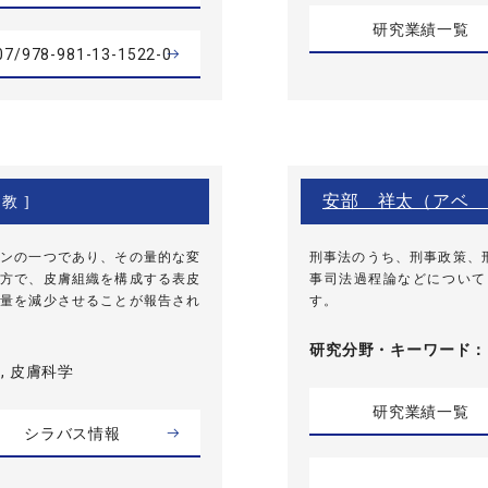
研究業績一覧
007/978-981-13-1522-0
安部 祥太（アベ 
教 ]
ンの一つであり、その量的な変
刑事法のうち、刑事政策、
方で、皮膚組織を構成する表皮
事司法過程論などについて
量を減少させることが報告され
す。
研究分野・
キーワード
, 皮膚科学
研究業績一覧
シラバス情報