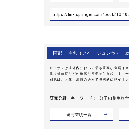
https://link.springer.com/book/10.1
阿部 隼也（アベ ジュンヤ）
[ 助
鉄イオンは生体内において最も重要な金属イオ
化は貧血症などの重篤な疾患を引き起こす。一
細胞は、分化・成熟の過程で段階的に鉄イオン
...
研究分野・
キーワード
分子細胞生物学
研究業績一覧