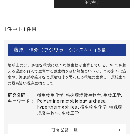
1件中1-1件目
藤原 伸介（フジワラ シンスケ）
[ 教授 ]
地球上には、多様な環境に様々な微生物が生育している。90℃を超
える温度を好んで生育する微生物を超好熱菌というが、その多くは温
泉や、海底熱水鉱床など原始地球を思わせる環境に生育し、原始生命
に最も近い現存生物として ...
研究分野・
微生物生化学, 特殊環境微生物学, 生物工学,
キーワード
Polyamine microbiology archaea
hyperthermophiles , 微生物生化学, 特殊環
境微生物学, 生物工学
研究業績一覧