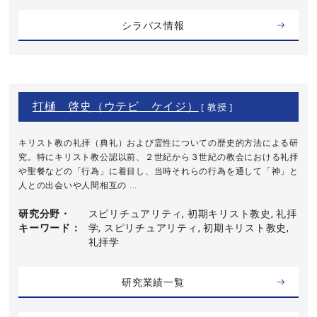
シラバス情報
打樋 啓史（ウテビ ケイジ）
[ 教授 ]
キリスト教の礼拝（典礼）および霊性についての歴史的方法による研
究。特にキリスト教公認以前、２世紀から３世紀の教会における礼拝
や聖餐などの「行為」に着目し、当時それらの行為を通して「神」と
人との出会いや人間相互の ...
研究分野・
スピリチュアリティ, 初期キリスト教史, 礼拝
キーワード
学, スピリチュアリティ, 初期キリスト教史,
礼拝学
研究業績一覧