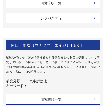
研究業績一覧
シラバス情報
内山 衛次（ウチヤマ エイジ）
[ 教授 ]
強制執行における執行債権者と執行債務者との利益の調整について研
究している。民事執行において、民事上の権利の確実かつ迅速な実現
と執行債務者の基本的人権の保護との調和を図ることは難しい問題で
ある。私は、この問題につ ...
研究分野・
民事訴訟法
キーワード
研究業績一覧