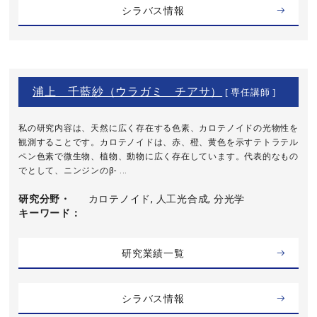
シラバス情報
浦上 千藍紗（ウラガミ チアサ）
[ 専任講師 ]
私の研究内容は、天然に広く存在する色素、カロテノイドの光物性を
観測することです。カロテノイドは、赤、橙、黄色を示すテトラテル
ペン色素で微生物、植物、動物に広く存在しています。代表的なもの
でとして、ニンジンのβ- ...
研究分野・
カロテノイド, 人工光合成, 分光学
キーワード
研究業績一覧
シラバス情報