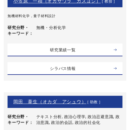
小笠原 一禎（オガサワラ カズヨシ）
[ 教授 ]
無機材料化学，量子材料設計
研究分野・
無機・分析化学
キーワード
研究業績一覧
シラバス情報
岡田 葦生（オカダ アシュウ）
[ 助教 ]
研究分野・
テキスト分析, 政治心理学, 政治忌避意識, 政
キーワード
治意識, 政治的会話, 政治的社会化