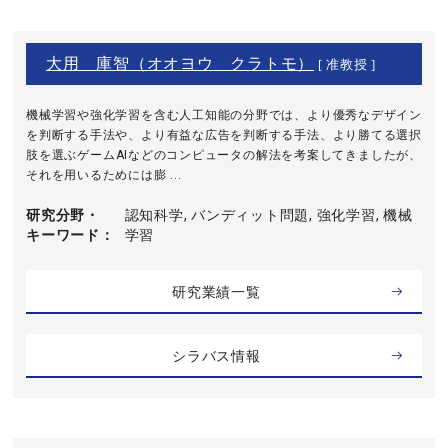
大用 庫智（オオヨウ クラトモ）
[ 准教授 ]
機械学習や強化学習を含む人工知能の分野では、より優秀なデザイン
を判断する手法や、より有益な広告を判断する手法、より勝てる選択
肢を選ぶゲームAIなどのコンピュータの解法を考案してきましたが、
それを用いるためには膨 ...
研究分野・
認知科学, バンディット問題, 強化学習, 機械
キーワード
学習
研究業績一覧
シラバス情報