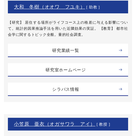
大和 冬樹（オオワ フユキ）
[ 助教 ]
【研究】 居住する場所がライフコース上の格差に与える影響につい
て。統計的因果推論手法を用いた近隣効果の実証。 【教育】 都市社
会学に関するトピック全般。量的社会調査。
研究業績一覧
研究室ホームページ
シラバス情報
小笠原 亜衣（オガサワラ アイ）
[ 教授 ]