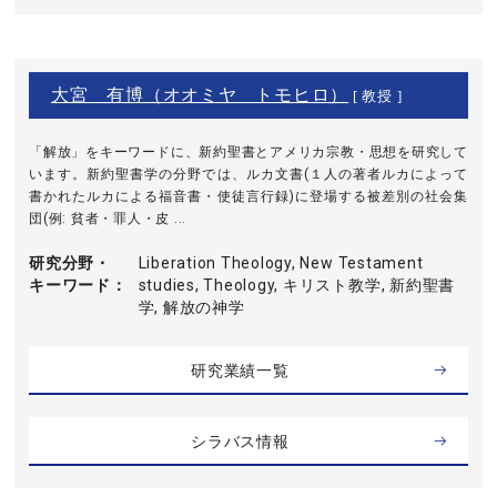
大宮 有博（オオミヤ トモヒロ）
[ 教授 ]
「解放」をキーワードに、新約聖書とアメリカ宗教・思想を研究して
います。新約聖書学の分野では、ルカ文書(１人の著者ルカによって
書かれたルカによる福音書・使徒言行録)に登場する被差別の社会集
団(例: 貧者・罪人・皮 ...
研究分野・
Liberation Theology, New Testament
キーワード
studies, Theology, キリスト教学, 新約聖書
学, 解放の神学
研究業績一覧
シラバス情報