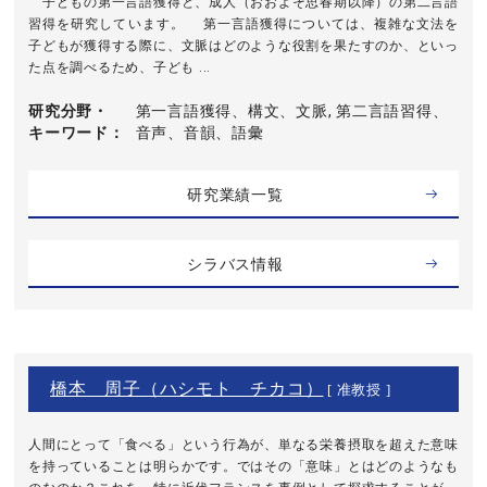
子どもの第一言語獲得と、成人（おおよそ思春期以降）の第二言語
習得を研究しています。 第一言語獲得については、複雑な文法を
子どもが獲得する際に、文脈はどのような役割を果たすのか、といっ
た点を調べるため、子ども ...
研究分野・
第一言語獲得、構文、文脈, 第二言語習得、
キーワード
音声、音韻、語彙
研究業績一覧
シラバス情報
橋本 周子（ハシモト チカコ）
[ 准教授 ]
人間にとって「食べる」という行為が、単なる栄養摂取を超えた意味
を持っていることは明らかです。ではその「意味」とはどのようなも