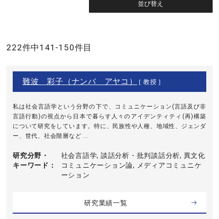
222件中141-150件目
難波 彩子（ナンバ アヤコ）
[ 教授 ]
私は社会言語学という分野の下で、コミュニケーション(言語及び非
言語行動)の視点から日本で暮らす人々のアイデンティティ(再)構築
について研究をしています。特に、民族性や人種、地域性、ジェンダ
ー、世代、社会階層など ...
研究分野・
社会言語学, 談話分析・批判談話分析, 異文化
キーワード
コミュニケーション論, メディアコミュニケ
ーション
研究業績一覧