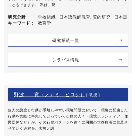
こともできます。 私は、現 ...
研究分野・
学校組織 , 日本語教師教育, 質的研究 , 日本語
キーワード
教育学
研究業績一覧
シラバス情報
野波 寛（ノナミ ヒロシ）
[ 教授 ]
個人の態度と行動が乖離しやすい環境問題において、環境に配慮した
行動を実際に率先してとっていく少数の人々（環境ボランティア、住
民団体など）が、その行動パターンを徐々に周囲の大多数者に普及さ
せていく過程を、実験と調 ...