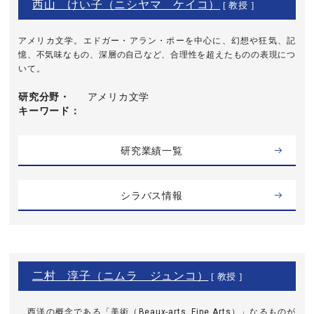
西山 けい子（ニシヤマ ケイコ）
[ 教授 ]
アメリカ文学。エドガー・アラン・ポーを中心に、幻想や狂気、記
憶、不気味なもの、深層の自己など、合理性を超えたものの表現につ
いて。
研究分野・
アメリカ文学
キーワード
研究業績一覧
シラバス情報
二村 淳子（ニムラ ジュンコ）
[ 教授 ]
西洋の概念である「美術（Beaux-arts, Fine Arts）」なるものが