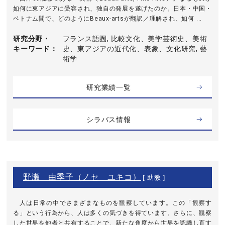
如何に東アジアに受容され、独自の発展を遂げたのか。日本・中国・
ベトナム間で、どのようにBeaux-artsが翻訳／理解され、如何 ...
研究分野・
フランス語圏, 比較文化、美学芸術史、美術
キーワード
史、東アジアの近代化、表象、文化研究, 藝
術学
研究業績一覧
シラバス情報
野瀬 由季子（ノセ ユキコ）
[ 助教 ]
人は日常の中でさまざまなものを観察しています。この「観察す
る」という行為から、人は多くの気づきを得ています。さらに、観察
した世界を他者と共有することで、新たな角度から世界を認識し直す