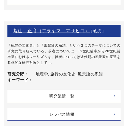
荒山 正彦（アラヤマ マサヒコ）
[ 教授 ]
「観光の文化史」と「風景論の系譜」という２つのテーマについての
研究に取り組んでいる。前者については，19世紀後半から20世紀前
半期におけるツーリズムを，後者については近代期の風景観の変遷を
具体的な研究対象として ...
研究分野・
地理学, 旅行の文化史, 風景論の系譜
キーワード
研究業績一覧
シラバス情報