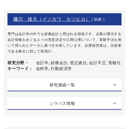
磯川 雄大（イソカワ カツヒロ）
[ 助教 ]
専門は会計学の中でも財務会計と呼ばれる領域です。企業が開示する
会計情報をめぐる人々の意思決定や人間心理について、実験手法を用
いて得られたデータに基づき分析しています。企業経営者は、出資者
である株主に対して投資の ...
研究分野・
会計学, 財務会計, 受託責任, 会計不正, 実験社
キーワード
会科学, 行動経済学
研究業績一覧
シラバス情報