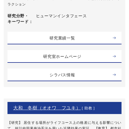
ラクション
研究分野・
ヒューマンインタフェース
キーワード
研究業績一覧
研究室ホームページ
シラバス情報
大和 冬樹（オオワ フユキ）
[ 助教 ]
【研究】 居住する場所がライフコース上の格差に与える影響につい
て。統計的因果推論手法を用いた近隣効果の実証。 【教育】 都市社