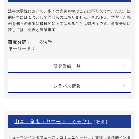
法科大学院において、多くの先例を学ぶことは不可欠です。ただ、法
的紛争には１つとして同じものはありません。それゆえ、学習した先
例を個々の事案に機械的にあてはめることは御法度です。事案分析に
際しては、先例と当該事案 ...
研究分野・
公法学
キーワード
研究業績一覧
シラバス情報
山本 倫也（ヤマモト ミチヤ）
[ 教授 ]
ヒューマンインタフェース，コミュニケーション支援，身体的インタ