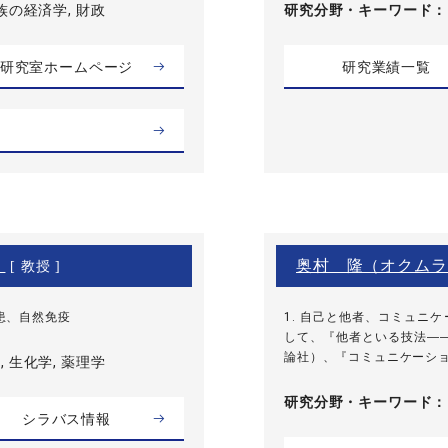
族の経済学, 財政
研究分野・
キーワード
研究室ホームページ
研究業績一覧
）
奥村 隆（オクムラ
[ 教授 ]
患、自然免疫
1. 自己と他者、コミュニ
して、『他者といる技法――
論社）、『コミュニケーション
 生化学, 薬理学
研究分野・
キーワード
シラバス情報