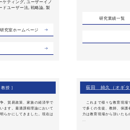
ーケティング, ユーザーイノ
ードユーザー法, 戦略論, 製
研究業績一覧
研究室ホームページ
荻田 純久（オギタ
 教授 ]
争、貿易政策、家族の経済学で
これまで様々な教育現場で
います。最適課税理論において
で多くの生徒、教師、保護
明らかにしてきました。現在は
力は教育現場から頂いたも
...