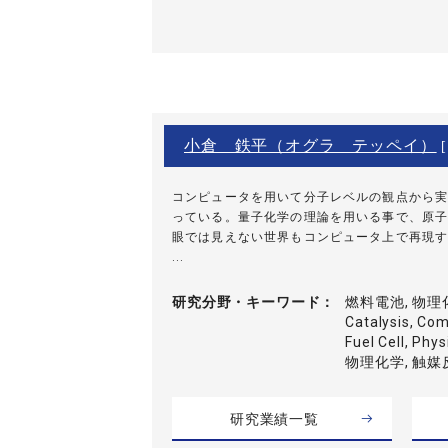
小倉 鉄平（オグラ テッペイ）
[
コンピュータを用いて分子レベルの観点から実
っている。量子化学の理論を用いる事で、原子
眼では見えない世界もコンピュータ上で再現す
...
研究分野・
キーワード
燃料電池, 物理
Catalysis, Com
Fuel Cell, Ph
物理化学, 触媒
研究業績一覧