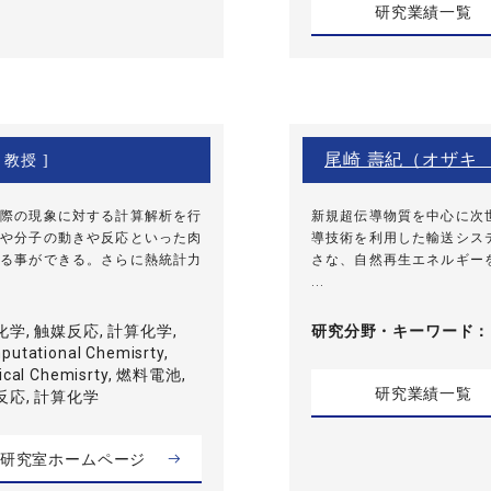
研究業績一覧
尾崎 壽紀（オザキ
 教授 ]
際の現象に対する計算解析を行
新規超伝導物質を中心に次
や分子の動きや反応といった肉
導技術を利用した輸送シス
る事ができる。さらに熱統計力
さな、自然再生エネルギー
...
化学, 触媒反応, 計算化学,
研究分野・
キーワード
putational Chemisrty,
ysical Chemisrty, 燃料電池,
研究業績一覧
反応, 計算化学
研究室ホームページ