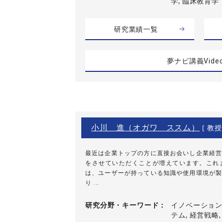
学, 臨床教育学
研究業績一覧
夢ナビ講義Vide
小川 進（オガワ ススム）
[ 教授
最近は企業トップの方に直接お会いし企業経営
をさせていただくことが増えています。これ
は、ユーザーが持っている知識や使用環境が製
り ...
研究分野・
キーワード
イノベーション,
テム, 経営戦略