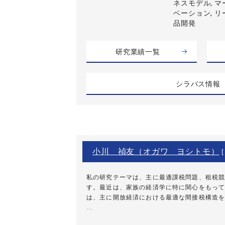
ネスモデル, マ
ベーション, リ
品開発
研究業績一覧
シラバス情報
小川 禎友（オガワ ヨシトモ）
[
私の研究テーマは、主に最適課税問題、租税競
す。最近は、家族の経済学に特に関心をもって
は、主に開放経済における最適な間接税構造を
...