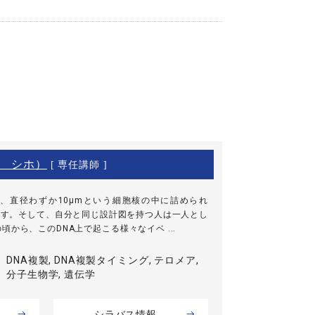
 シホ）
[ 専任講師 ]
、直径わずか10µmという細胞核の中に詰められ
います。そして、自分と同じ設計図を持つ人は一人とし
から、このDNA上で起こる様々なイベ ...
DNA複製, DNA複製タイミング, テロメア,
分子生物学, 遺伝学
シラバス情報