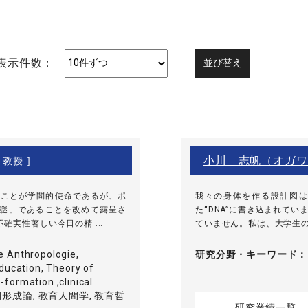
表示件数：
小川 志帆（オガワ
 教授 ]
すことが学問的使命であるが、ポ
我々の身体を作る設計図は
い謎」であることを改めて露呈さ
た“DNA”に書き込まれて
実性著しい今日の精 ...
ていません。私は、大学生の頃
 Anthropologie,
研究分野・
キーワード
ducation, Theory of
formation ,clinical
 人間形成論, 教育人間学, 教育哲
研究業績一覧