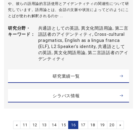
や、彼らの語用論的言語使用とアイデンティティの関連性について研
究しています。語用論とは、会話の文脈や状況によってどのようにこ
とばが使われ解釈されるのか ...
研究分野・
共通語としての英語, 異文化間語用論, 第二言
キーワード
語話者のアイデンティティ, Cross-cultural
pragmatics, English as a lingua franca
(ELF), L2 Speaker's identity, 共通語として
の英語, 異文化間語用論, 第二言語話者のアイ
デンティティ
研究業績一覧
シラバス情報
«
11
12
13
14
15
16
17
18
19
20
»