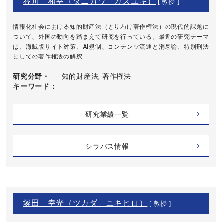
谷川 和幸（タニカワ カズユキ）
[ 教授 ]
情報化社会における知的財産法（とりわけ著作権法）の現代的課題に
ついて、外国の動向を踏まえて研究を行っている。最近の研究テーマ
は、海賊版サイト対策、AI規制、コンテンツ流通と消尽論、特別刑法
としての著作権法の解釈 ...
研究分野・
知的財産法, 著作権法
キーワード
研究業績一覧
シラバス情報
塚田 幸光（ツカダ ユキヒロ）
[ 教授 ]