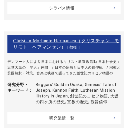
シラバス情報
Christian Morimoto Hermansen（クリスチャン モ
リモト ヘアマンセン）
[ 教授 ]
デンマーク人により日本におけるキリスト教宣教活動 日本社会史：
近世大坂の「非人」仲間 / 日本の宗教と日本人の信仰観 / 宗教と
貧困解釈・対策、音楽と映画で語ってきた創世記のヨセフ物語の
研究分野・
Beggars' Guild in Osaka, Genesis' Tale of
キーワード
Joseph, Kannon Faith, Lutheran Mission
History in Japan, 創世記のヨセフ物語, 大坂
の四ヶ所の歴史, 宣教の歴史, 観音信仰
研究業績一覧