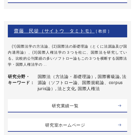
齋藤 民徒（サイトウ タミトモ）
[ 教授 ]
(1)国際法学の方法論、(2)国際法の基礎理論（とくに法源論及び国
内適用論）、(3)国際人権法学の３つを柱に、国際法を研究してい
る。比較的公刊業績の多いソフトロー論もこの３つを横断する国際法
学・国際人権法学の ...
研究分野・
国際法（方法論・基礎理論）, 国際審級論, 法
キーワード
源論（ソフトロー論、国際規範論、corpus
juris論）, 法と文化, 国際人権法
研究業績一覧
研究室ホームページ