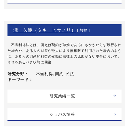
瀧 久範（タキ ヒサノリ）
[ 教授 ]
不当利得法とは、例えば契約が無効であるにもかかわらず履行され
た場合や、ある人の財産が他人により無権限で利用された場合のよう
に、ある人の財産的利益の変動に法律上の原因がない場合において、
それをあるべき状態に回復 ...
研究分野・
不当利得, 契約, 民法
キーワード
研究業績一覧
シラバス情報