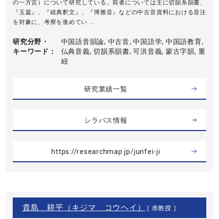
の一方言）について研究している。前者については主に切韻系韻書、
『玉篇』、『経典釈文』、『博雅音』などの中古音資料における音注
を対象に、考察を進めてい ...
研究分野・
中国語音韻論, 中古音, 中国語学, 中国語教育,
キーワード
仏典音義, 切韻系韻書, 可洪音義, 蒙古字韻, 重
紐
研究業績一覧
シラバス情報
https://researchmap.jp/junfei-ji
貴島 耕平（キジマ コウヘイ）
[ 准教授 ]