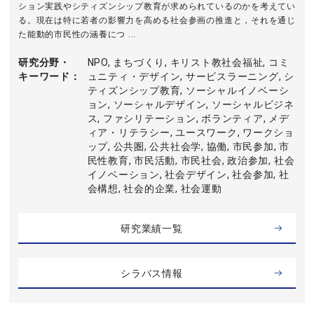
ション実践やシティズンシップ教育が求められているのかを考えてい
る。現在は特に若者の影響力を高める社会参画の推進と，それを通じ
た能動的市民性の涵養につ ...
研究分野・
NPO, まちづくり, キリスト教社会福祉, コミ
キーワード
ュニティ・デザイン, サービスラーニング, シ
ティズンシップ教育, ソーシャルイノベーシ
ョン, ソーシャルデザイン, ソーシャルビジネ
ス, ファシリテーション, ボランティア, メデ
ィア・リテラシー, ユースワーク, ワークショ
ップ, 公共圏, 公共社会学, 協働, 市民参加, 市
民性教育, 市民活動, 市民社会, 政治参加, 社会
イノベーション, 社会デザイン, 社会参加, 社
会構想, 社会的企業, 社会運動
研究業績一覧
シラバス情報