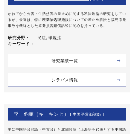
かねてから公害・生活妨害の差止めに関する私法理論の研究をしてい
るが、最近は、特に廃棄物処理施設についての差止め訴訟と福島原発
事故を機縁とした原発損害賠償訴訟に関心を持っている。
研究分野・
民法, 環境法
キーワード
研究業績一覧
シラバス情報
季 鈞菲（キ キンヒ）
[ 中国語常勤講師 ]
主に中国語音韻論（中古音）と北部呉語（上海語を代表とする中国語