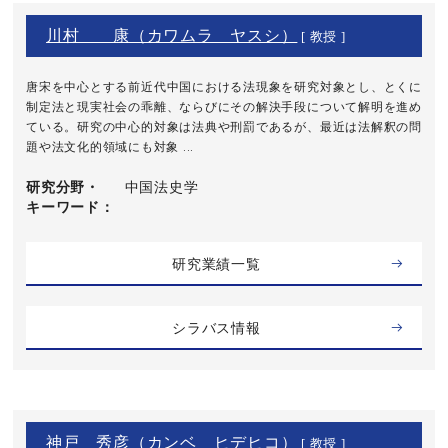
川村 康（カワムラ ヤスシ）
[ 教授 ]
唐宋を中心とする前近代中国における法現象を研究対象とし、とくに
制定法と現実社会の乖離、ならびにその解決手段について解明を進め
ている。研究の中心的対象は法典や刑罰であるが、最近は法解釈の問
題や法文化的領域にも対象 ...
研究分野・
中国法史学
キーワード
研究業績一覧
シラバス情報
神戸 秀彦（カンベ ヒデヒコ）
[ 教授 ]