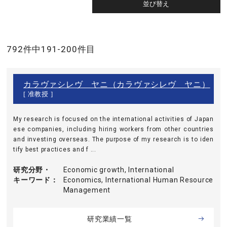
792件中191-200件目
カラヴァシレヴ ヤニ（カラヴァシレヴ ヤニ）
[ 准教授 ]
My research is focused on the international activities of Japan
ese companies, including hiring workers from other countries
and investing overseas. The purpose of my research is to iden
tify best practices and f ...
研究分野・
Economic growth, International
キーワード
Economics, International Human Resource
Management
研究業績一覧