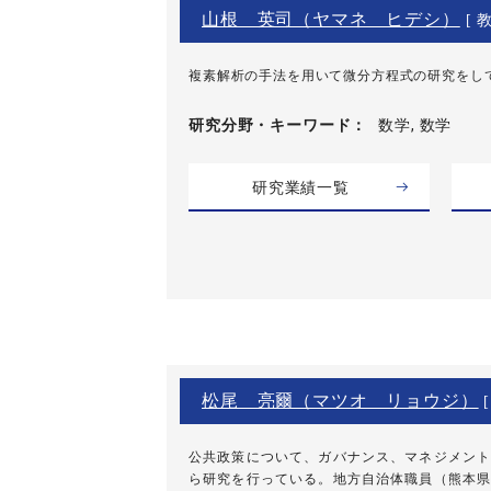
山根 英司（ヤマネ ヒデシ）
[ 教
複素解析の手法を用いて微分方程式の研究をし
研究分野・
キーワード
数学, 数学
研究業績一覧
松尾 亮爾（マツオ リョウジ）
[
公共政策について、ガバナンス、マネジメント
ら研究を行っている。地方自治体職員（熊本県