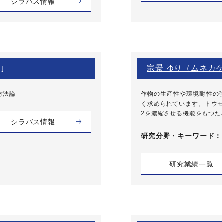
シラバス情報
宗景 ゆり（ムネカ
]
方法論
作物の生産性や環境耐性の
く求められています。トウモ
2を濃縮させる機能をもつた
シラバス情報
研究分野・
キーワード
研究業績一覧