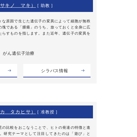
サキノ マキ）
[ 助教 ]
々な原因で生じた遺伝子の変異によって細胞が無秩
の塊である「腫瘍」のうち、放っておくと全身に広
たらすものを指します。また近年、遺伝子の変異を
がん遺伝子治療
シラバス情報
カ タカヒサ）
[ 准教授 ]
児の比較をおこなうことで、ヒトの発達の特徴と進
。研究テーマとして注目してきたのは「遊び」と