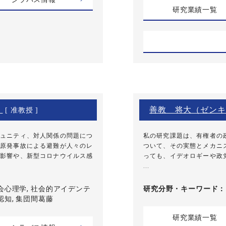
研究業績一覧
）
善教 将大（ゼンキ
[ 准教授 ]
ュニティ、対人関係の問題につ
私の研究課題は、有権者の
原発事故による避難が人々のレ
ついて、その実態とメカニ
影響や、新型コロナウイルス感
っても、イデオロギーや政
...
会心理学, 社会的アイデンテ
研究分野・
キーワード
認知, 集団間葛藤
研究業績一覧