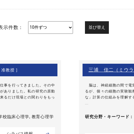
表示件数：
三浦 佳二（ミウラ
 准教授 ]
仕事を行ってきました。その中
脳は、神経細胞の間で電気
がありました。私の研究の原動
るが、個々の細胞の実験観
来るだけ現場との関わりをもっ
な」計算の仕組みを理解す
...
学校臨床心理学, 教育心理学
研究分野・
キーワード
シラバス情報