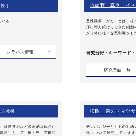
市崎野 真季（イチ
授 ]
ている．
悪性腫瘍（がん）とは、様
序に増え続けてできた細胞
がり体に様々な悪影響をも
...
シラバス情報
研究分野・
キーワード
研究業績一覧
松阪 崇久（マツサ
 准教授 ]
、価値共創など多角的な観点か
チンパンジーとヒトの乳幼
職員）として、国・県・市町村
化について研究しています