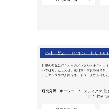
小林 智之（コバヤシ トモユキ
災害の発生に伴う人々のメンタルヘルスやコミ
いて研究。たとえば、東日本大震災や福島第一
ジリエンスや対人関係ネットワークに及ぼした
...
研究分野・
キーワード
スティグマ, 社
ィティ, 社会的