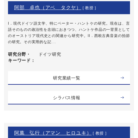
阿部 卓也（アベ タクヤ）
[ 教授 ]
I．現代ドイツ語文学、特にペーター・ハントケの研究。現在は、言
語そのものの政治性を念頭におきつつ、ハントケ作品の一背景として
のオーストリア現代史との関連から研究中。II．西欧古典音楽の拍節
の研究。その実用的な記 ...
研究分野・
ドイツ研究
キーワード
研究業績一覧
シラバス情報
阿萬 弘行（アマン ヒロユキ）
[ 教授 ]