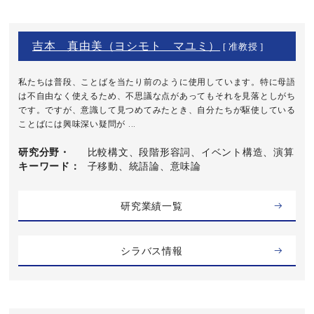
吉本 真由美（ヨシモト マユミ）
[ 准教授 ]
私たちは普段、ことばを当たり前のように使用しています。特に母語
は不自由なく使えるため、不思議な点があってもそれを見落としがち
です。ですが、意識して見つめてみたとき、自分たちが駆使している
ことばには興味深い疑問が ...
研究分野・
比較構文、段階形容詞、イベント構造、演算
キーワード
子移動、統語論、意味論
研究業績一覧
シラバス情報