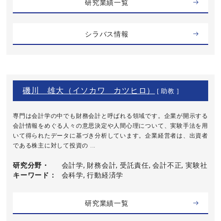
研究業績一覧
シラバス情報
磯川 雄大（イソカワ カツヒロ）
[ 助教 ]
専門は会計学の中でも財務会計と呼ばれる領域です。企業が開示する
会計情報をめぐる人々の意思決定や人間心理について、実験手法を用
いて得られたデータに基づき分析しています。企業経営者は、出資者
である株主に対して投資の ...
研究分野・
会計学, 財務会計, 受託責任, 会計不正, 実験社
キーワード
会科学, 行動経済学
研究業績一覧