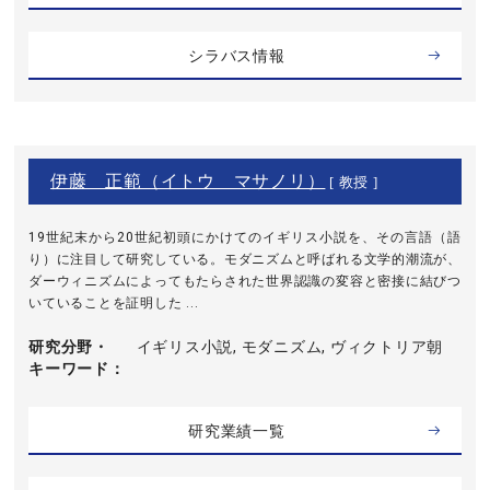
シラバス情報
伊藤 正範（イトウ マサノリ）
[ 教授 ]
19世紀末から20世紀初頭にかけてのイギリス小説を、その言語（語
り）に注目して研究している。モダニズムと呼ばれる文学的潮流が、
ダーウィニズムによってもたらされた世界認識の変容と密接に結びつ
いていることを証明した ...
研究分野・
イギリス小説, モダニズム, ヴィクトリア朝
キーワード
研究業績一覧