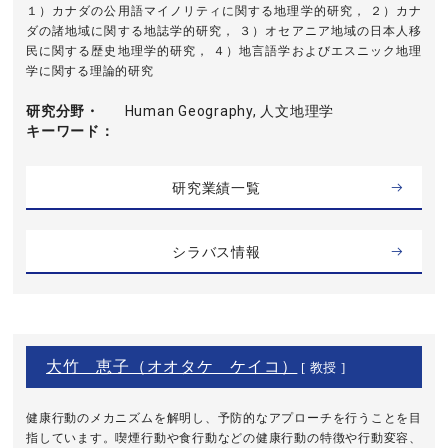
１）カナダの公用語マイノリティに関する地理学的研究， ２）カナ
ダの諸地域に関する地誌学的研究， ３）オセアニア地域の日本人移
民に関する歴史地理学的研究， ４）地言語学およびエスニック地理
学に関する理論的研究
研究分野・
Human Geography, 人文地理学
キーワード
研究業績一覧
シラバス情報
大竹 恵子（オオタケ ケイコ）
[ 教授 ]
健康行動のメカニズムを解明し、予防的なアプローチを行うことを目
指しています。喫煙行動や食行動などの健康行動の特徴や行動変容、