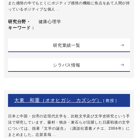
また感情の中でもとくにポジティブ感情の機能に焦点をあて人間が持
っているポジティブな個人 ...
研究分野・
健康心理学
キーワード
研究業績一覧
シラバス情報
大東 和重（オオヒガシ カズシゲ）
[ 教授 ]
日本と中国・台湾の近現代文学を、比較文学及び文学史研究という手
法で研究しています。藤村・独歩・漱石らが活躍した日露戦後の文学
については、拙著『文学の誕生』（講談社選書メチエ、2006年）に
まとめました。志賀直哉 ...