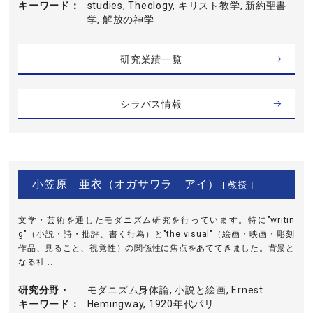
キーワード
studies, Theology, キリスト教学, 新約聖書
学, 解放の神学
研究業績一覧
シラバス情報
小笠原 亜衣（オガサワラ アイ）
[ 教授 ]
文学・芸術を通したモダニズム研究を行っています。特に"writin
g"（小説・詩・批評、書く行為）と"the visual"（絵画・映画・彫刻
作品、見ること、視覚性）の関係性に焦点をあててきました。背景と
なる社 ...
研究分野・
モダニズム身体論, 小説と絵画, Ernest
キーワード
Hemingway, 1920年代パリ