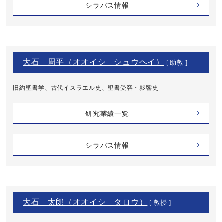
シラバス情報
大石 周平（オオイシ シュウヘイ）
[ 助教 ]
旧約聖書学、古代イスラエル史、聖書受容・影響史
研究業績一覧
シラバス情報
大石 太郎（オオイシ タロウ）
[ 教授 ]