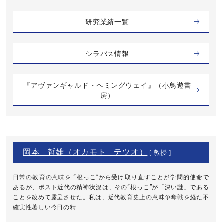
研究業績一覧
シラバス情報
『アヴァンギャルド・ヘミングウェイ』（小鳥遊書
房）
岡本 哲雄（オカモト テツオ）
[ 教授 ]
日常の教育の意味を “根っこ”から受け取り直すことが学問的使命で
あるが、ポスト近代の精神状況は、その“根っこ”が「深い謎」である
ことを改めて露呈させた。私は、近代教育史上の意味争奪戦を経た不
確実性著しい今日の精 ...