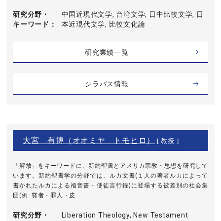
研究分野・
中国近現代文学, 台湾文学, 日中比較文学, 日
キーワード
本近現代文学, 比較文化論
研究業績一覧
シラバス情報
大宮 有博（オオミヤ トモヒロ）
[ 教授 ]
「解放」をキーワードに、新約聖書とアメリカ宗教・思想を研究して
います。新約聖書学の分野では、ルカ文書(１人の著者ルカによって
書かれたルカによる福音書・使徒言行録)に登場する被差別の社会集
団(例: 貧者・罪人・皮 ...
研究分野・
Liberation Theology, New Testament