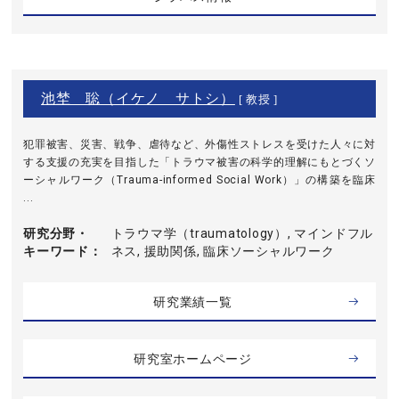
池埜 聡（イケノ サトシ）
[ 教授 ]
犯罪被害、災害、戦争、虐待など、外傷性ストレスを受けた人々に対
する支援の充実を目指した「トラウマ被害の科学的理解にもとづくソ
ーシャルワーク（Trauma-informed Social Work）」の構築を臨床
...
研究分野・
トラウマ学（traumatology）, マインドフル
キーワード
ネス, 援助関係, 臨床ソーシャルワーク
研究業績一覧
研究室ホームページ