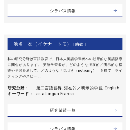
シラバス情報
池名 友（イケナ トモ）
[ 助教 ]
私の研究分野は言語教育で、日本人英語学習者への効果的な英語指導
に関心があります。 英語学習者が、どのような潜在的／明示的な指
導や学習を通して、どのような「気づき（noticing）」を得て、ライ
ティングやスピー ...
研究分野・
第二言語習得, 潜在的／明示的学習, English
キーワード
as a Lingua Franca
研究業績一覧
シラバス情報