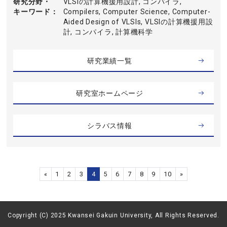
研究分野・
VLSIの計算機援用設計, コンパイラ,
キーワード
Compilers, Computer Science, Computer-
Aided Design of VLSIs, VLSIの計算機援用設
計, コンパイラ, 計算機科学
研究業績一覧
研究室ホームページ
シラバス情報
«
1
2
3
4
5
6
7
8
9
10
»
Copyright (C) 2025 Kwansei Gakuin University, All Rights Reserved.