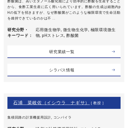
酢酸菌は、高いエタノール酸化能により効率的に酢酸を生産すること
から、食酢工業生産に広く用いられています。酢酸の生成は細胞内p
Hの低下を招きますが、なぜ酢酸菌がこのような極限環境で生命活動
を維持できているのかは不 ...
研究分野・
応用微生物学, 微生物生化学, 極限環境微生
キーワード
物, pHストレス, 酢酸菌
研究業績一覧
シラバス情報
石浦 菜岐佐（イシウラ ナギサ）
[ 教授 ]
集積回路の計算機援用設計, コンパイラ