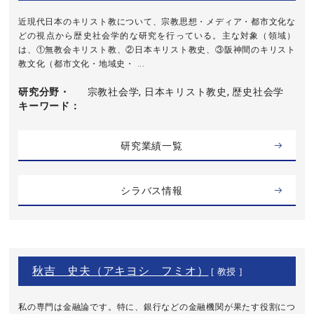
近現代日本のキリスト教について、宗教思想・メディア・都市文化な
どの視点から歴史社会学的な研究を行っている。主な対象（領域）
は、①無教会キリスト教、②日本キリスト教史、③阪神間のキリスト
教文化（都市文化・地域史・ ...
研究分野・
宗教社会学, 日本キリスト教史, 歴史社会学
キーワード
研究業績一覧
シラバス情報
秋吉 史夫（アキヨシ フミオ）
[ 教授 ]
私の専門は金融論です。特に、銀行などの金融機関が果たす役割につ