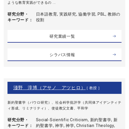
ような教育実践ができるの ...
研究分野・
日本語教育, 実践研究, 協働学習, PBL, 教師の
キーワード
役割
研究業績一覧
シラバス情報
淺野 淳博（アサノ アツヒロ）
[ 教授 ]
新約聖書学（パウロ研究）、社会科学批評学（共同体アイデンティテ
ィ形成、リミナリティ）、使徒教父文書、平和学
研究分野・
Social-Scientific Criticism, 新約聖書学, 新
キーワード
約聖書学, 神学, 神学, Christian Theology,