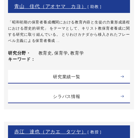
青山 佳代（アオヤマ カヨ）
[ 助教 ]
「昭和初期の保育者養成機関における教育内容と生徒の力量形成過程
における歴史的研究」 をテーマとして、キリスト教保育者養成に関
する研究に取り組んでいる。 とりわけカナダから移入されたフレー
ベル主義による保育者養成 ...
研究分野・
教育史, 保育学, 教育学
キーワード
研究業績一覧
シラバス情報
赤江 達也（アカエ タツヤ）
[ 教授 ]