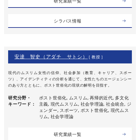
研究業績一覧
シラバス情報
安達 智史（アダチ サトシ）
[ 教授 ]
現代のムスリム女性の信仰、社会参加（教育、キャリア、スポー
ツ）、アイデンティティの分析を通じて、女性たちのエージェンシー
のあり方とともに、ポスト世俗化の現状の解明を目指す。
研究分野・
ポスト世俗化, ムスリム, 再帰的近代, 多文化
キーワード
主義, 現代ムスリム, 社会学理論, 社会統合, ジ
ェンダー, スポーツ, ポスト世俗化, 現代ムス
リム, 社会学理論
研究業績一覧