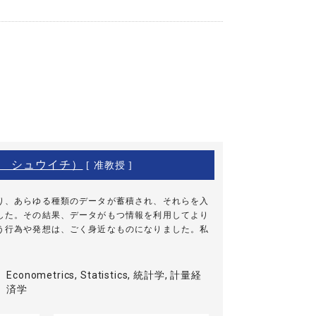
 シュウイチ）
[ 准教授 ]
り、あらゆる種類のデータが蓄積され、それらを入
した。その結果、データがもつ情報を利用してより
う行為や発想は、ごく身近なものになりました。私
Econometrics, Statistics, 統計学, 計量経
済学