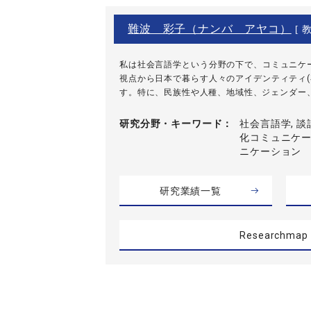
難波 彩子（ナンバ アヤコ）
[ 教
私は社会言語学という分野の下で、コミュニケー
視点から日本で暮らす人々のアイデンティティ(
す。特に、民族性や人種、地域性、ジェンダー、世
研究分野・
キーワード
社会言語学, 談
化コミュニケー
ニケーション
研究業績一覧
Researchmap