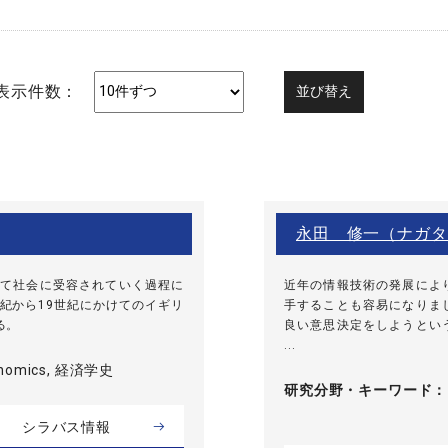
表示件数：
永田 修一（ナガタ
て社会に受容されていく過程に
近年の情報技術の発展によ
紀から19世紀にかけてのイギリ
手することも容易になりま
る。
良い意思決定をしようとい
...
conomics, 経済学史
研究分野・
キーワード
シラバス情報