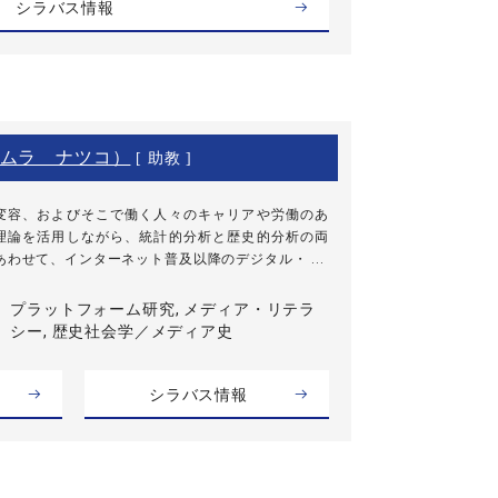
シラバス情報
ムラ ナツコ）
[ 助教 ]
変容、およびそこで働く人々のキャリアや労働のあ
理論を活用しながら、統計的分析と歴史的分析の両
わせて、インターネット普及以降のデジタル・ ...
プラットフォーム研究, メディア・リテラ
シー, 歴史社会学／メディア史
シラバス情報