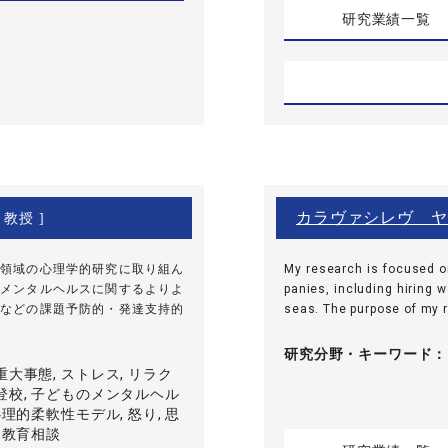
研究業績一覧
カラヴァシレヴ ヤ
 教授 ]
領域の心理学的研究に取り組ん
My research is focused o
メンタルヘルスに関するよりよ
panies, including hiring 
などの課題予防的・発達支持的
seas. The purpose of my re
研究分野・
キーワード
重大事態, ストレス, リラク
登校, 子どものメンタルヘル
心理的柔軟性モデル, 怒り, 思
, 教育相談