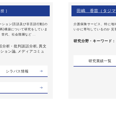
田嶋 香苗（タジマ
授 ]
ション(言語及び非言語行動)の
介護保険サービス、特に地
再)構築について研究をしていま
いかに寄与しているのか 災
代、社会階層など ...
研究分野・
キーワード
話分析・批判談話分析, 異文
ション論, メディアコミュ
研究業績一覧
シラバス情報