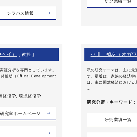
研究業績一覧
シラバス情報
ウヘイ）
小川 禎友（オガワ
[ 教授 ]
実証分析を専門としています。
私の研究テーマは、主に最
ffical Development
す。最近は、家族の経済学
は、主に開放経済における
...
際経済学, 環境経済学
研究分野・
キーワード
研究室ホームページ
研究業績一覧