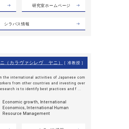
研究室ホームページ
シラバス情報
ニ（カラヴァシレヴ ヤニ）
[ 准教授 ]
n the international activities of Japanese com
workers from other countries and investing over
search is to identify best practices and f ...
Economic growth, International
Economics, International Human
Resource Management