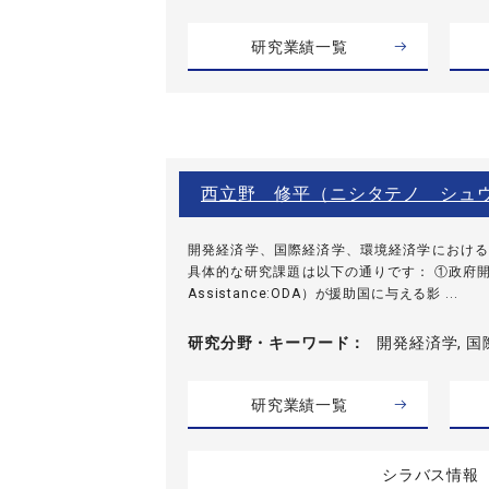
研究業績一覧
西立野 修平（ニシタテノ シュ
開発経済学、国際経済学、環境経済学における
具体的な研究課題は以下の通りです： ①政府開発援助（O
Assistance:ODA）が援助国に与える影 ...
研究分野・
キーワード
開発経済学, 国
研究業績一覧
シラバス情報