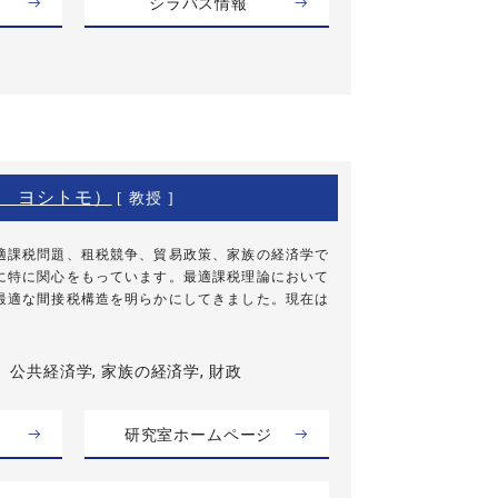
シラバス情報
 ヨシトモ）
[ 教授 ]
適課税問題、租税競争、貿易政策、家族の経済学で
に特に関心をもっています。最適課税理論において
最適な間接税構造を明らかにしてきました。現在は
公共経済学, 家族の経済学, 財政
研究室ホームページ