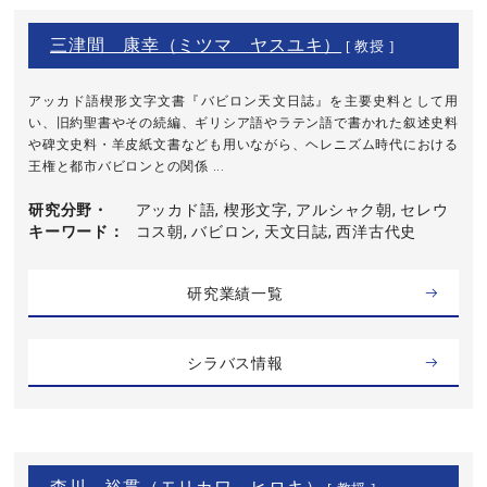
三津間 康幸（ミツマ ヤスユキ）
[ 教授 ]
アッカド語楔形文字文書『バビロン天文日誌』を主要史料として用
い、旧約聖書やその続編、ギリシア語やラテン語で書かれた叙述史料
や碑文史料・羊皮紙文書なども用いながら、ヘレニズム時代における
王権と都市バビロンとの関係 ...
研究分野・
アッカド語, 楔形文字, アルシャク朝, セレウ
キーワード
コス朝, バビロン, 天文日誌, 西洋古代史
研究業績一覧
シラバス情報