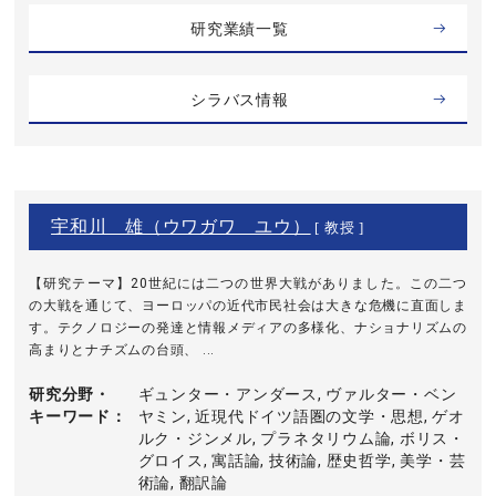
研究業績一覧
シラバス情報
宇和川 雄（ウワガワ ユウ）
[ 教授 ]
【研究テーマ】20世紀には二つの世界大戦がありました。この二つ
の大戦を通じて、ヨーロッパの近代市民社会は大きな危機に直面しま
す。テクノロジーの発達と情報メディアの多様化、ナショナリズムの
高まりとナチズムの台頭、 ...
研究分野・
ギュンター・アンダース, ヴァルター・ベン
キーワード
ヤミン, 近現代ドイツ語圏の文学・思想, ゲオ
ルク・ジンメル, プラネタリウム論, ボリス・
グロイス, 寓話論, 技術論, 歴史哲学, 美学・芸
術論, 翻訳論