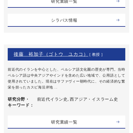
研究業績一覧
シラバス情報
後藤 裕加子（ゴトウ ユカコ）
[ 教授 ]
前近代のイランを中心とした、ペルシア語文化圏の歴史が専門。当時
ペルシア語は中央アジアやインドを含めた広い地域で、公用語として
使用されていました。現在はサファヴィー朝時代に、その経済的な繁
栄を担ったカスピ海沿岸地 ...
研究分野・
前近代イラン史, 西アジア・イスラーム史
キーワード
研究業績一覧