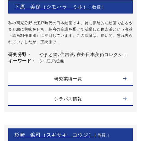
下原 美保（シモハラ ミホ）
[ 教授 ]
私の研究分野は江戸時代の日本絵画です。特に伝統的な絵画であるや
まと絵に興味をもち、幕府の庇護を受けて活躍した住吉派という流派
（絵画制作集団）に注目しています。この流派は、長い間、忘れ去ら
れていましたが、正統派で ...
研究分野・
やまと絵, 住吉派, 在外日本美術コレクショ
キーワード
ン, 江戸絵画
研究業績一覧
シラバス情報
杉崎 鉱司（スギサキ コウジ）
[ 教授 ]