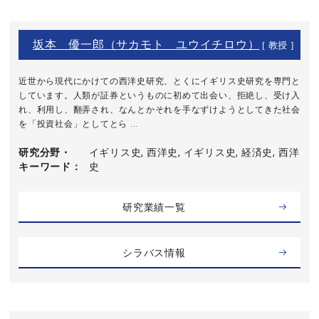
坂本 優一郎（サカモト ユウイチロウ）
[ 教授 ]
近世から現代にかけての西洋史研究、とくにイギリス史研究を専門と
しています。人類が証券というものに初めて出会い、拒絶し、受け入
れ、利用し、翻弄され、なんとかそれを手なずけようとしてきた社会
を「投資社会」としてとら ...
研究分野・
イギリス史, 西洋史, イギリス史, 経済史, 西洋
キーワード
史
研究業績一覧
シラバス情報