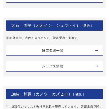
大石 周平（オオイシ シュウヘイ）
[ 助教 ]
旧約聖書学、古代イスラエル史、聖書受容・影響史
研究業績一覧
シラバス情報
加納 和寛（カノウ カズヒロ）
[ 教授 ]
1）近現代のキリスト教神学思想を研究しています。 啓蒙主義以降、