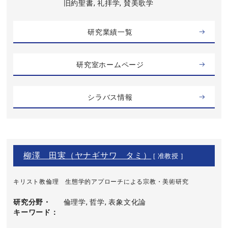
旧約聖書, 礼拝学, 賛美歌学
研究業績一覧
研究室ホームページ
シラバス情報
柳澤 田実（ヤナギサワ タミ）
[ 准教授 ]
キリスト教倫理 生態学的アプローチによる宗教・美術研究
研究分野・
倫理学, 哲学, 表象文化論
キーワード