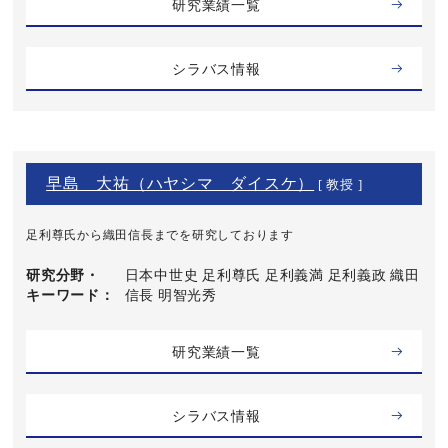
研究業績一覧
シラバス情報
早島 大祐（ハヤシマ ダイスケ）
[ 教授 ]
足利尊氏から織田信長までを研究しております
研究分野・
日本中世史 足利尊氏 足利義満 足利義政 織田
キーワード
信長 明智光秀
研究業績一覧
シラバス情報