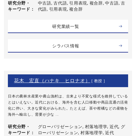
研究分野・
中古語, 古代語, 引用表現, 複合辞, 中古語, 古
キーワード
代語, 引用表現, 複合辞
研究業績一覧
シラバス情報
花木 宏直（ハナキ ヒロナオ）
[ 教授 ]
日本の農林水産業や農山漁村は、古来より不変な様式を維持している
とはいえない。近代における、海外を含む人口移動や商品流通の活発
化に伴い、大きな変化がみられた。たとえば、茶や柑橘などの産物を
海外へ輸出し、需要が少な ...
研究分野・
グローバリゼーション, 村落地理学, 近代, グ
キーワード
ローバリゼーション, 村落地理学, 近代