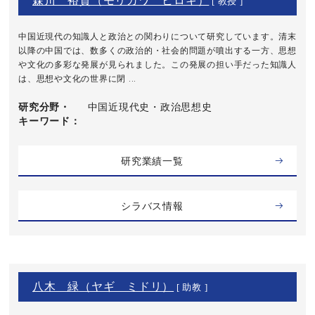
森川 裕貫（モリカワ ヒロキ）
[ 教授 ]
中国近現代の知識人と政治との関わりについて研究しています。清末
以降の中国では、数多くの政治的・社会的問題が噴出する一方、思想
や文化の多彩な発展が見られました。この発展の担い手だった知識人
は、思想や文化の世界に閉 ...
研究分野・
中国近現代史・政治思想史
キーワード
研究業績一覧
シラバス情報
八木 緑（ヤギ ミドリ）
[ 助教 ]