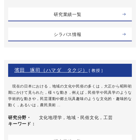
研究業績一覧
シラバス情報
濱田 琢司（ハマダ タクジ）
[ 教授 ]
現在の日本における，地域の文化や民俗の多くは，大正から昭和初
期にかけて見られた，様々な動き，例えば，民俗学や民具学のような
学術的な動きや，民芸運動や郷土玩具趣味のような文化的・趣味的な
動く，あるいは，農民美術 ...
研究分野・
文化地理学，地域・民俗文化，工芸
キーワード