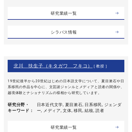
研究業績一覧
シラバス情報
北川 扶生子（キタガワ フキコ）
[ 教授 ]
19世紀後半から20世紀はじめの日本語文学について、夏目漱石や日
系移民の作品を中心に、文芸諸ジャンルとメディアと読者の関係や、
越境体験とナショナリズムの様相から研究しています。
研究分野・
日本近代文学, 夏目漱石, 日系移民, ジェンダ
キーワード
ー, メディア, 文体, 移民, 結核, 読者
研究業績一覧