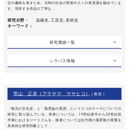
位や趣味を表すため、当時の社会の実相や人々の美意識を秘めていま
す。現存する作品の丁寧な ...
研究分野・
染織史, 工芸史, 美術史
キーワード
研究業績一覧
シラバス情報
荒山 正彦（アラヤマ マサヒコ）
[ 教授 ]
「観光の文化史」と「風景論の系譜」という２つのテーマについての
研究に取り組んでいる。前者については，19世紀後半から20世紀前
半期におけるツーリズムを，後者については近代期の風景観の変遷を
具体的な研究対象として ...