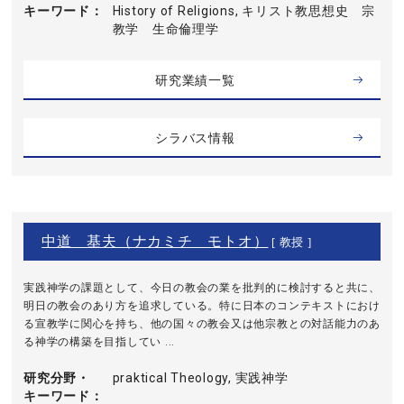
キーワード
History of Religions, キリスト教思想史 宗
教学 生命倫理学
研究業績一覧
シラバス情報
中道 基夫（ナカミチ モトオ）
[ 教授 ]
実践神学の課題として、今日の教会の業を批判的に検討すると共に、
明日の教会のあり方を追求している。特に日本のコンテキストにおけ
る宣教学に関心を持ち、他の国々の教会又は他宗教との対話能力のあ
る神学の構築を目指してい ...
研究分野・
praktical Theology, 実践神学
キーワード