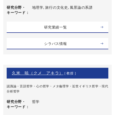
研究分野・
地理学, 旅行の文化史, 風景論の系譜
キーワード
研究業績一覧
シラバス情報
久米 暁（クメ アキラ）
[ 教授 ]
認識論・言語哲学・心の哲学・メタ倫理学・近世イギリス哲学・現代
分析哲学
研究分野・
哲学
キーワード