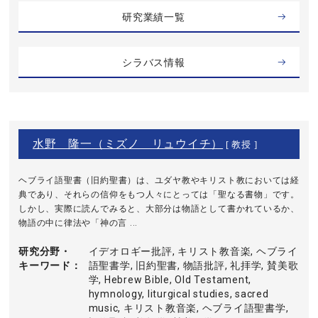
研究業績一覧
シラバス情報
水野 隆一（ミズノ リュウイチ）
[ 教授 ]
ヘブライ語聖書（旧約聖書）は、ユダヤ教やキリスト教においては経
典であり、それらの信仰をもつ人々にとっては「聖なる書物」です。
しかし、実際に読んでみると、大部分は物語として書かれているか、
物語の中に律法や「神の言 ...
研究分野・
イデオロギー批評, キリスト教音楽, ヘブライ
キーワード
語聖書学, 旧約聖書, 物語批評, 礼拝学, 賛美歌
学, Hebrew Bible, Old Testament,
hymnology, liturgical studies, sacred
music, キリスト教音楽, ヘブライ語聖書学,