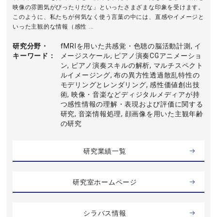
映像の雰囲気がぴったりだな」といったさまざまな印象を受けます。
このように、私たちが何気なく使う言葉の中には、直感やイメージと
いった主観的な情報（感性 ...
研究分野・
fMRIを用いた共感覚・色聴の脳活動計測, イ
キーワード
メージスケール, ピアノ演奏CGアニメーショ
ン, ピアノ演奏スキルの解析, マルチスペクト
ルイメージング, 布の異方性透過散乱特性の
モデリングとレンダリング, 感性価値創出技
術, 映像・音楽などディジタルメディアが持
つ感性情報の理解・表現および評価に関する
研究, 音楽情報処理, 顔画像を用いた主観年齢
の研究
研究業績一覧
研究室ホームページ
シラバス情報