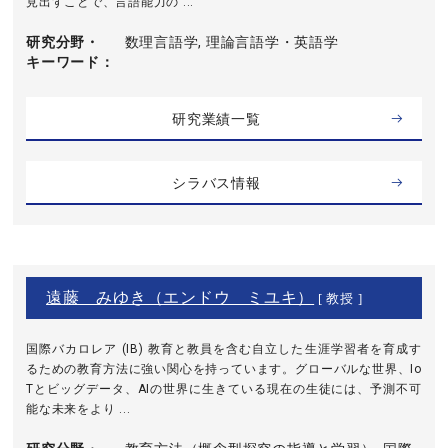
見出すことで、言語能力の ...
研究分野・
数理言語学, 理論言語学・英語学
キーワード
研究業績一覧
シラバス情報
遠藤 みゆき（エンドウ ミユキ）
[ 教授 ]
国際バカロレア (IB) 教育と教員を含む自立した生涯学習者を育成す
るための教育方法に強い関心を持っています。グローバルな世界、Io
Tとビッグデータ、AIの世界に生きている現在の生徒には、予測不可
能な未来をより ...