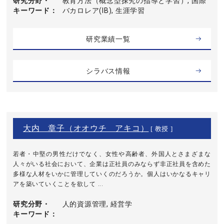
研究分野・
教育方法（概念型探究の指導と学習）, 国際
キーワード
バカロレア(IB), 生涯学習
研究業績一覧
シラバス情報
大内 章子（オオウチ アキコ）
[ 教授 ]
若者・中堅の男性だけでなく、女性や高齢者、外国人とさまざまな
人々がいる社会において、企業は正社員のみならず非正社員を含めた
多様な人材をいかに管理していくのだろうか。個人はいかなるキャリ
アを築いていくことを欲して ...
研究分野・
人的資源管理, 経営学
キーワード