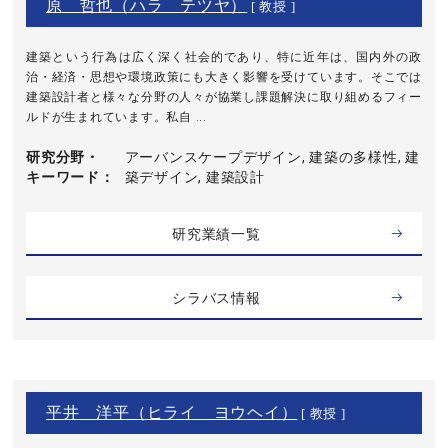
原 哲也（ハラ テツヤ）
[ 教授 ]
建築という行為は広く深く社会的であり、特に近年は、国内外の政
治・経済・思想や環境政策にも大きく影響を受けています。そこでは
建築設計者と様々な分野の人々が協業し課題解決に取り組めるフィー
ルドが生まれています。私自 ...
研究分野・
アーバンスケープデザイン, 建築の多様性, 建
キーワード
築デザイン, 建築設計
研究業績一覧
シラバス情報
平井 洋平（ヒライ ヨウヘイ）
[ 教授 ]