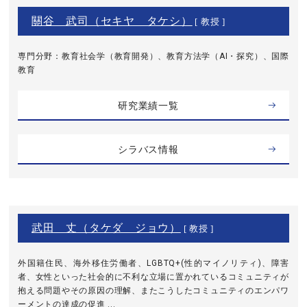
關谷 武司（セキヤ タケシ）
[ 教授 ]
専門分野：教育社会学（教育開発）、教育方法学（AI・探究）、国際
教育
研究業績一覧
シラバス情報
武田 丈（タケダ ジョウ）
[ 教授 ]
外国籍住民、海外移住労働者、LGBTQ+(性的マイノリティ)、障害
者、女性といった社会的に不利な立場に置かれているコミュニティが
抱える問題やその原因の理解、またこうしたコミュニティのエンパワ
ーメントの達成の促進 ...