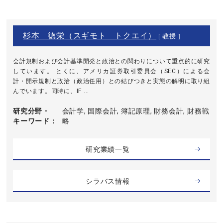
杉本 徳栄（スギモト トクエイ）
[ 教授 ]
会計規制および会計基準開発と政治との関わりについて重点的に研究
しています。 とくに、アメリカ証券取引委員会（SEC）による会
計・開示規制と政治（政治任用）との結びつきと実態の解明に取り組
んでいます。同時に、IF ...
研究分野・
会計学, 国際会計, 簿記原理, 財務会計, 財務戦
キーワード
略
研究業績一覧
シラバス情報