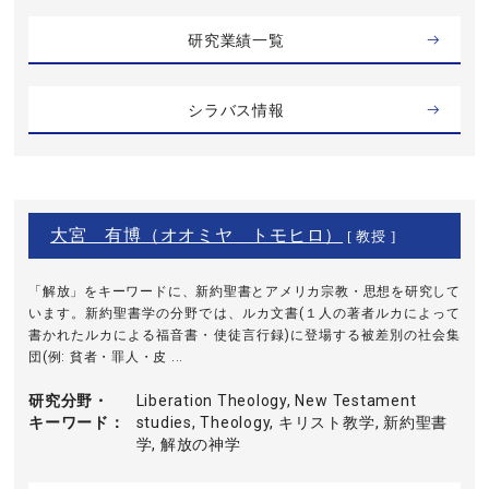
研究業績一覧
シラバス情報
大宮 有博（オオミヤ トモヒロ）
[ 教授 ]
「解放」をキーワードに、新約聖書とアメリカ宗教・思想を研究して
います。新約聖書学の分野では、ルカ文書(１人の著者ルカによって
書かれたルカによる福音書・使徒言行録)に登場する被差別の社会集
団(例: 貧者・罪人・皮 ...
研究分野・
Liberation Theology, New Testament
キーワード
studies, Theology, キリスト教学, 新約聖書
学, 解放の神学