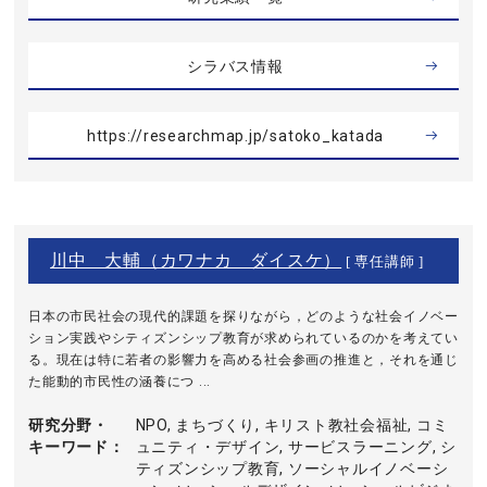
シラバス情報
https://researchmap.jp/satoko_katada
川中 大輔（カワナカ ダイスケ）
[ 専任講師 ]
日本の市民社会の現代的課題を探りながら，どのような社会イノベー
ション実践やシティズンシップ教育が求められているのかを考えてい
る。現在は特に若者の影響力を高める社会参画の推進と，それを通じ
た能動的市民性の涵養につ ...
研究分野・
NPO, まちづくり, キリスト教社会福祉, コミ
キーワード
ュニティ・デザイン, サービスラーニング, シ
ティズンシップ教育, ソーシャルイノベーシ