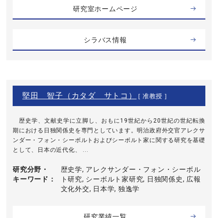
研究室ホームページ
シラバス情報
堅田 智子（カタダ サトコ）
[ 准教授 ]
歴史学、文献史学に立脚し、おもに19世紀から20世紀の世紀転換
期における日独関係史を専門としています。明治政府外交官アレクサ
ンダー・フォン・シーボルトおよびシーボルト家に関する研究を基礎
として、日本の近代化、 ...
研究分野・
歴史学, アレクサンダー・フォン・シーボル
キーワード
ト研究, シーボルト家研究, 日独関係史, 広報
文化外交, 日本学, 独逸学
研究業績一覧