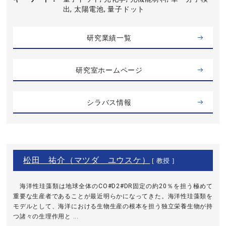
出, 太陽電池, 量子ドット
研究業績一覧
研究室ホームページ
シラバス情報
松田 祐介（マツダ ユウスケ）
[ 教授 ]
海洋性珪藻類は地球全体のCO#D2#DR固定の約20％を担う極めて
重要な生産者であることが最近明らかになってきた。海洋性珪藻類を
モデルとして、海洋における生物生産の根本を担う独立栄養生物が持
つ諸々の生理作用と ...