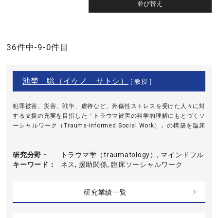
36件中-9-0件目
池埜 聡（イケノ サトシ）
[ 教授 ]
犯罪被害、災害、戦争、虐待など、外傷性ストレスを受けた人々に対
する支援の充実を目指した「トラウマ被害の科学的理解にもとづくソ
ーシャルワーク（Trauma-informed Social Work）」の構築を臨床
...
研究分野・
トラウマ学（traumatology）, マインドフル
キーワード
ネス, 援助関係, 臨床ソーシャルワーク
研究業績一覧