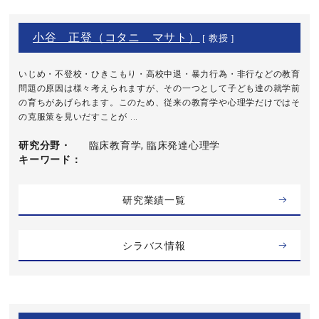
小谷 正登（コタニ マサト）
[ 教授 ]
いじめ・不登校・ひきこもり・高校中退・暴力行為・非行などの教育
問題の原因は様々考えられますが、その一つとして子ども達の就学前
の育ちがあげられます。このため、従来の教育学や心理学だけではそ
の克服策を見いだすことが ...
研究分野・
臨床教育学, 臨床発達心理学
キーワード
研究業績一覧
シラバス情報