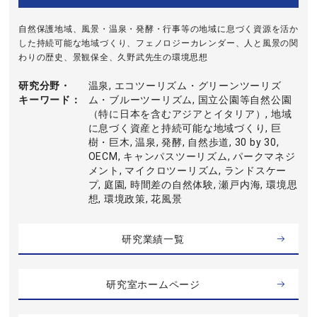
自然保護地域、風景・温泉・発酵・行事等の地域に息づく資源を活か
した持続可能な地域づくり、フェノロジーカレンダー、人と風景の関
わりの歴史、景観保全、久野武先生の環境思想
研究分野・
温泉, エコツーリズム・グリーンツーリズ
キーワード
ム・ブルーツーリズム, 国立公園等自然公園
（特に日本を含むアジアとイタリア）, 地域
に息づく資産と持続可能な地域づくり, 巨
樹・巨木, 温泉, 発酵, 自然歩道, 30 by 30,
OECM, キャンパスツーリズム, パークマネジ
メント, マイクロツーリズム, ランドスケー
プ, 庭園, 時間差の自然体験, 瀬戸内海, 環境思
想, 環境政策, 花風景
研究業績一覧
研究室ホームページ