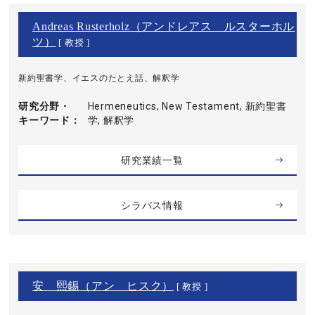
Andreas Rusterholz（アンドレアス ルスターホル
ツ）
[ 教授 ]
新約聖書学、イエスのたとえ話、解釈学
研究分野・
Hermeneutics, New Testament, 新約聖書
キーワード
学, 解釈学
研究業績一覧
シラバス情報
安 熙錫（アン ヒスク）
[ 教授 ]