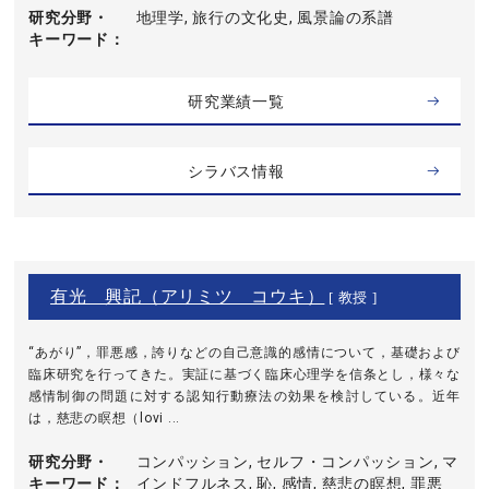
研究分野・
地理学, 旅行の文化史, 風景論の系譜
キーワード
研究業績一覧
シラバス情報
有光 興記（アリミツ コウキ）
[ 教授 ]
“あがり”，罪悪感，誇りなどの自己意識的感情について，基礎および
臨床研究を行ってきた。実証に基づく臨床心理学を信条とし，様々な
感情制御の問題に対する認知行動療法の効果を検討している。近年
は，慈悲の瞑想（lovi ...
研究分野・
コンパッション, セルフ・コンパッション, マ
キーワード
インドフルネス, 恥, 感情, 慈悲の瞑想, 罪悪