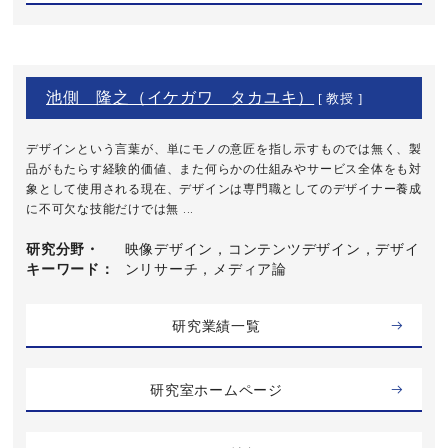
池側 隆之（イケガワ タカユキ）
[ 教授 ]
デザインという言葉が、単にモノの意匠を指し示すものでは無く、製
品がもたらす経験的価値、また何らかの仕組みやサービス全体をも対
象として使用される現在、デザインは専門職としてのデザイナー養成
に不可欠な技能だけでは無 ...
研究分野・
映像デザイン，コンテンツデザイン，デザイ
キーワード
ンリサーチ，メディア論
研究業績一覧
研究室ホームページ