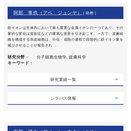
阿部 隼也（アベ ジュンヤ）
[ 助教 ]
鉄イオンは生体内において最も重要な金属イオンの一つであり、その
量的な変化は貧血症などの重篤な疾患を引き起こす。一方で、皮膚組
織を構成する表皮細胞は、分化・成熟の過程で段階的に鉄イオン量を
減少させることが報告され ...
研究分野・
分子細胞生物学, 皮膚科学
キーワード
研究業績一覧
シラバス情報