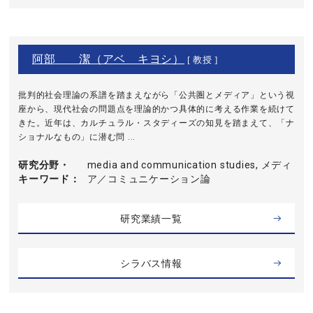
阿部 潔（アベ キヨシ）
[ 教授 ]
批判的社会理論の系譜を踏まえながら「公共圏とメディア」という視
座から、現代社会の問題点を理論的かつ具体的に考える作業を続けて
きた。近年は、カルチュラル・スタディーズの知見を踏まえて、「ナ
ショナルなもの」に潜む問 ...
研究分野・
media and communication studies, メディ
キーワード
ア／コミュニケーション論
研究業績一覧
シラバス情報