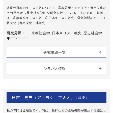
近現代日本のキリスト教について、宗教思想・メディア・都市文化な
どの視点から歴史社会学的な研究を行っている。主な対象（領域）
は、①無教会キリスト教、②日本キリスト教史、③阪神間のキリスト
教文化（都市文化・地域史・ ...
研究分野・
宗教社会学, 日本キリスト教史, 歴史社会学
キーワード
研究業績一覧
シラバス情報
秋吉 史夫（アキヨシ フミオ）
[ 教授 ]
私の専門は金融論です。特に、銀行などの金融機関が果たす役割につ