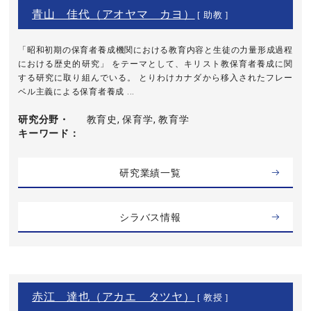
青山 佳代（アオヤマ カヨ）
[ 助教 ]
「昭和初期の保育者養成機関における教育内容と生徒の力量形成過程
における歴史的研究」 をテーマとして、キリスト教保育者養成に関
する研究に取り組んでいる。 とりわけカナダから移入されたフレー
ベル主義による保育者養成 ...
研究分野・
教育史, 保育学, 教育学
キーワード
研究業績一覧
シラバス情報
赤江 達也（アカエ タツヤ）
[ 教授 ]