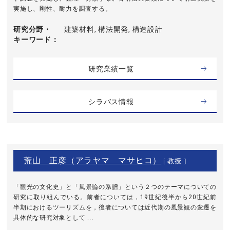
実施し、剛性、耐力を調査する。
研究分野・
建築材料, 構法開発, 構造設計
キーワード
研究業績一覧
シラバス情報
荒山 正彦（アラヤマ マサヒコ）
[ 教授 ]
「観光の文化史」と「風景論の系譜」という２つのテーマについての
研究に取り組んでいる。前者については，19世紀後半から20世紀前
半期におけるツーリズムを，後者については近代期の風景観の変遷を
具体的な研究対象として ...