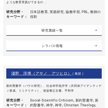
ような教育実践ができるの ...
研究分野・
日本語教育, 実践研究, 協働学習, PBL, 教師の
キーワード
役割
研究業績一覧
シラバス情報
淺野 淳博（アサノ アツヒロ）
[ 教授 ]
新約聖書学（パウロ研究）、社会科学批評学（共同体アイデンティテ
ィ形成、リミナリティ）、使徒教父文書、平和学
研究分野・
Social-Scientific Criticism, 新約聖書学, 新
キーワード
約聖書学, 神学, 神学, Christian Theology,