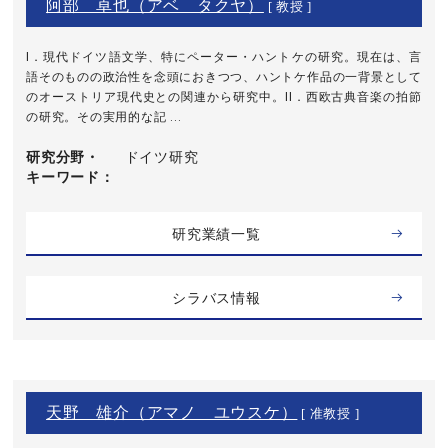
阿部 卓也（アベ タクヤ）
[ 教授 ]
I．現代ドイツ語文学、特にペーター・ハントケの研究。現在は、言
語そのものの政治性を念頭におきつつ、ハントケ作品の一背景として
のオーストリア現代史との関連から研究中。II．西欧古典音楽の拍節
の研究。その実用的な記 ...
研究分野・
ドイツ研究
キーワード
研究業績一覧
シラバス情報
天野 雄介（アマノ ユウスケ）
[ 准教授 ]