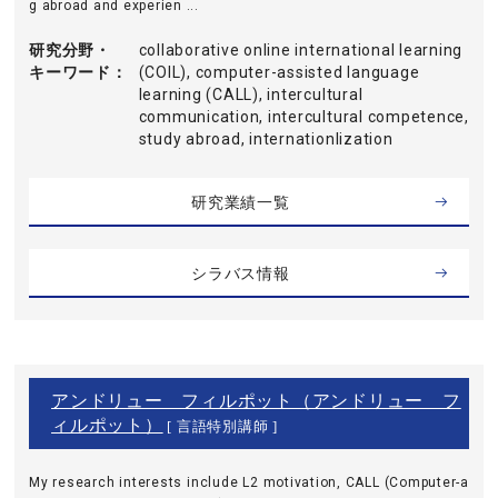
g abroad and experien ...
研究分野・
collaborative online international learning
キーワード
(COIL), computer-assisted language
learning (CALL), intercultural
communication, intercultural competence,
study abroad, internationlization
研究業績一覧
シラバス情報
アンドリュー フィルポット（アンドリュー フ
ィルポット）
[ 言語特別講師 ]
My research interests include L2 motivation, CALL (Computer-a