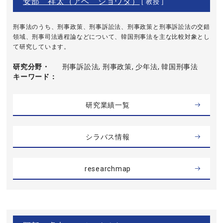
安部 祥太（アベ ショウタ）
[ 教授 ]
刑事法のうち、刑事政策、刑事訴訟法、刑事政策と刑事訴訟法の交錯
領域、刑事司法過程論などについて、韓国刑事法を主な比較対象とし
て研究しています。
研究分野・
刑事訴訟法, 刑事政策, 少年法, 韓国刑事法
キーワード
研究業績一覧
シラバス情報
researchmap