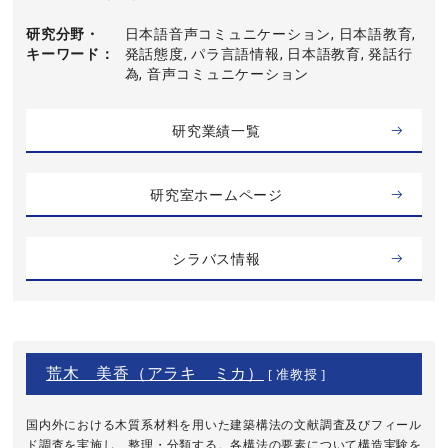
研究分野・
日本語音声コミュニケーション, 日本語教育,
キーワード
発話態度, パラ言語情報, 日本語教育, 発話行
為, 音声コミュニケーション
研究業績一覧
研究室ホームページ
シラバス情報
荒木 美香（アラキ ミカ）
[ 准教授 ]
国内外における木質系材料を用いた建築構法の文献調査及びフィール
ド調査を実施し、整理・分類する。各構法の要素について構造実験を