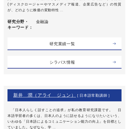
(ディスクロージャーやマスメディア報道、企業広告など）の性質
が、どのように株価の変動特性 ...
研究分野・
金融論
キーワード
研究業績一覧
シラバス情報
新井 潤（アライ ジュン）
[ 日本語常勤講師 ]
「日本人らしく話すことの追求」が私の教育研究課題です。 日
本語学習者の多くは、日本人のように話せるようになりたいという、
いわゆる「日本語によるコミュニケーション能力の向上」を目標とし
ていました。なぜなら、学 ...