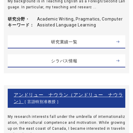
My background is in Teaching English as a Foreign/Second Lan
guage. In particular, my teaching and researc ...
研究分野・
Academic Writing, Pragmatics, Computer
キーワード
Assisted Language Learning
研究業績一覧
シラバス情報
アンドリュー ナウラン（アンドリュー ナウラ
ン）
[ 言語特別准教授 ]
My research interests fall under the umbrella of internationaliz
ation, intercultural competence and motivation. While growing
up on the east coast of Canada, I became interested in travelin