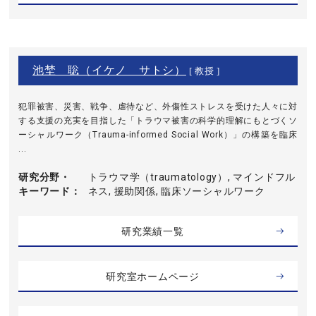
池埜 聡（イケノ サトシ）
[ 教授 ]
犯罪被害、災害、戦争、虐待など、外傷性ストレスを受けた人々に対
する支援の充実を目指した「トラウマ被害の科学的理解にもとづくソ
ーシャルワーク（Trauma-informed Social Work）」の構築を臨床
...
研究分野・
トラウマ学（traumatology）, マインドフル
キーワード
ネス, 援助関係, 臨床ソーシャルワーク
研究業績一覧
研究室ホームページ