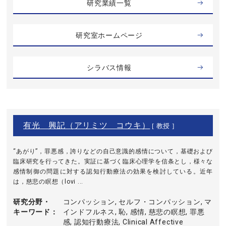
研究業績一覧
研究室ホームページ
シラバス情報
有光 興記（アリミツ コウキ）
[ 教授 ]
“あがり”，罪悪感，誇りなどの自己意識的感情について，基礎および
臨床研究を行ってきた。実証に基づく臨床心理学を信条とし，様々な
感情制御の問題に対する認知行動療法の効果を検討している。近年
は，慈悲の瞑想（lovi ...
研究分野・
コンパッション, セルフ・コンパッション, マ
キーワード
インドフルネス, 恥, 感情, 慈悲の瞑想, 罪悪
感, 認知行動療法, Clinical Affective