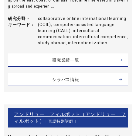
up on the east coast of Canada, I became interested in travelin
g abroad and experien ...
研究分野・
collaborative online international learning
キーワード
(COIL), computer-assisted language
learning (CALL), intercultural
communication, intercultural competence,
study abroad, internationlization
研究業績一覧
シラバス情報
アンドリュー フィルポット（アンドリュー フ
ィルポット）
[ 言語特別講師 ]