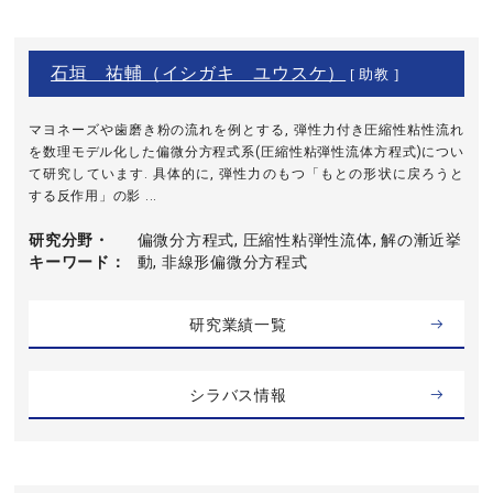
石垣 祐輔（イシガキ ユウスケ）
[ 助教 ]
マヨネーズや歯磨き粉の流れを例とする, 弾性力付き圧縮性粘性流れ
を数理モデル化した偏微分方程式系(圧縮性粘弾性流体方程式)につい
て研究しています. 具体的に, 弾性力のもつ「もとの形状に戻ろうと
する反作用」の影 ...
研究分野・
偏微分方程式, 圧縮性粘弾性流体, 解の漸近挙
キーワード
動, 非線形偏微分方程式
研究業績一覧
シラバス情報