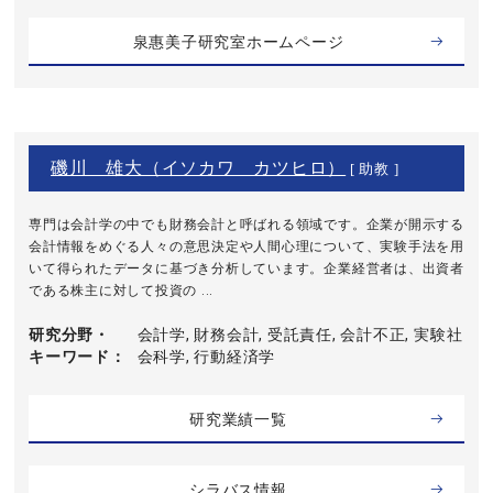
泉惠美子研究室ホームページ
磯川 雄大（イソカワ カツヒロ）
[ 助教 ]
専門は会計学の中でも財務会計と呼ばれる領域です。企業が開示する
会計情報をめぐる人々の意思決定や人間心理について、実験手法を用
いて得られたデータに基づき分析しています。企業経営者は、出資者
である株主に対して投資の ...
研究分野・
会計学, 財務会計, 受託責任, 会計不正, 実験社
キーワード
会科学, 行動経済学
研究業績一覧
シラバス情報