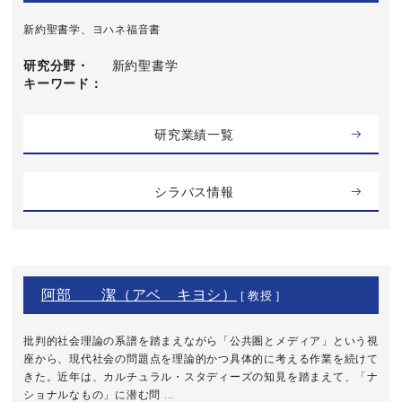
新約聖書学、ヨハネ福音書
研究分野・
新約聖書学
キーワード
研究業績一覧
シラバス情報
阿部 潔（アベ キヨシ）
[ 教授 ]
批判的社会理論の系譜を踏まえながら「公共圏とメディア」という視
座から、現代社会の問題点を理論的かつ具体的に考える作業を続けて
きた。近年は、カルチュラル・スタディーズの知見を踏まえて、「ナ
ショナルなもの」に潜む問 ...