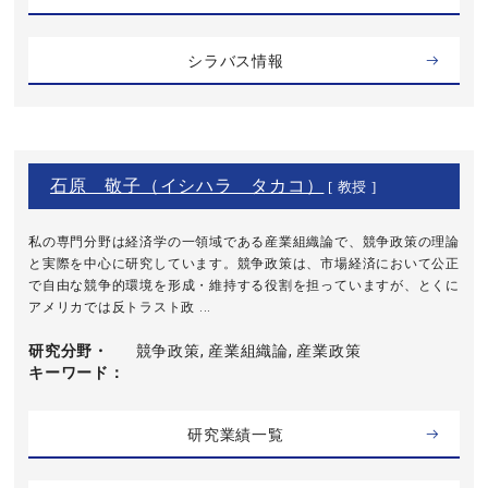
シラバス情報
石原 敬子（イシハラ タカコ）
[ 教授 ]
私の専門分野は経済学の一領域である産業組織論で、競争政策の理論
と実際を中心に研究しています。競争政策は、市場経済において公正
で自由な競争的環境を形成・維持する役割を担っていますが、とくに
アメリカでは反トラスト政 ...
研究分野・
競争政策, 産業組織論, 産業政策
キーワード
研究業績一覧