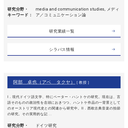
研究分野・
media and communication studies, メディ
キーワード
ア／コミュニケーション論
研究業績一覧
シラバス情報
阿部 卓也（アベ タクヤ）
[ 教授 ]
I．現代ドイツ語文学、特にペーター・ハントケの研究。現在は、言
語そのものの政治性を念頭におきつつ、ハントケ作品の一背景として
のオーストリア現代史との関連から研究中。II．西欧古典音楽の拍節
の研究。その実用的な記 ...
研究分野・
ドイツ研究