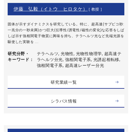
伊藤 弘毅（イトウ ヒロタケ）
[ 教授 ]
固体が示すダイナミクスを研究している。特に、超高速(サブピコ秒:
一兆分の一秒未満)かつ巨大(伝導性/誘電性/磁性の変化)な応答をしば
しば示す強相関電子物質に興味を持ち、テラヘルツ光など先端光源を
駆使した実験を ...
研究分野・
テラヘルツ, 光物性, 光物性物理学, 超高速テ
キーワード
ラヘルツ分光, 強相関電子系, 光誘起相転移,
強相関電子系, 超高速レーザー分光
研究業績一覧
シラバス情報