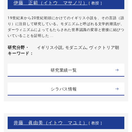
伊藤 正範（イトウ マサノリ）
[ 教授 ]
19世紀末から20世紀初頭にかけてのイギリス小説を、その言語（語
り）に注目して研究している。モダニズムと呼ばれる文学的潮流が、
ダーウィニズムによってもたらされた世界認識の変容と密接に結びつ
いていることを証明した ...
研究分野・
イギリス小説, モダニズム, ヴィクトリア朝
キーワード
研究業績一覧
シラバス情報
井藤 眞由美（イトウ マユミ）
[ 教授 ]